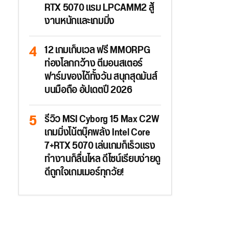
RTX 5070 แรม LPCAMM2 สู้
งานหนักและเกมมิ่ง
12 เกมเก็บเวล ฟรี MMORPG
ท่องโลกกว้าง ตีมอนสเตอร์
ฟาร์มของได้ทั้งวัน สนุกสุดมันส์
บนมือถือ อัปเดตปี 2026
รีวิว MSI Cyborg 15 Max C2W
เกมมิ่งโน้ตบุ๊คพลัง Intel Core
7+RTX 5070 เล่นเกมก็เร็วแรง
ทำงานก็ลื่นไหล ดีไซน์เรียบง่ายดู
ดีถูกใจเกมเมอร์ทุกวัย!