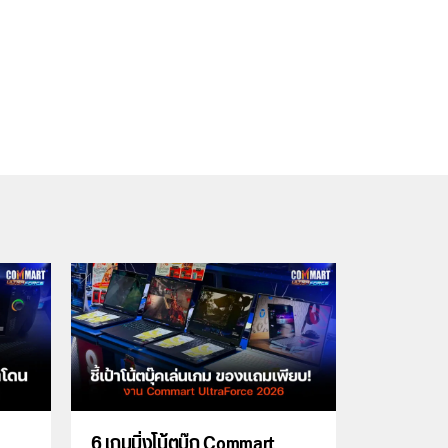
6 เกมมิ่งโน้ตบุ๊ก Commart