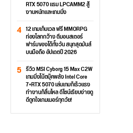
RTX 5070 แรม LPCAMM2 สู้
งานหนักและเกมมิ่ง
12 เกมเก็บเวล ฟรี MMORPG
ท่องโลกกว้าง ตีมอนสเตอร์
ฟาร์มของได้ทั้งวัน สนุกสุดมันส์
บนมือถือ อัปเดตปี 2026
รีวิว MSI Cyborg 15 Max C2W
เกมมิ่งโน้ตบุ๊คพลัง Intel Core
7+RTX 5070 เล่นเกมก็เร็วแรง
ทำงานก็ลื่นไหล ดีไซน์เรียบง่ายดู
ดีถูกใจเกมเมอร์ทุกวัย!