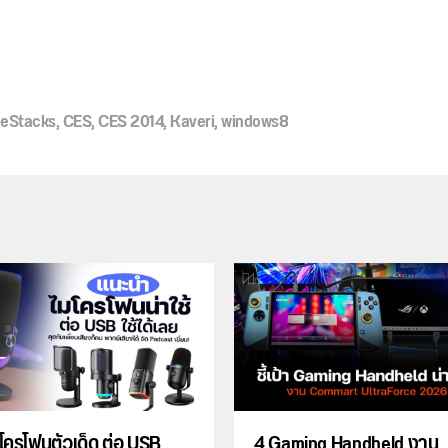
ueStacks
,
CES
,
CES 2014
,
Kaveri
,
windows8
โครโฟนตัวเด็ด ต่อ USB
4 Gaming Handheld งาน