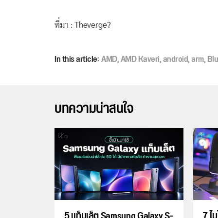
ที่มา : Theverge?
In this article:
AMD
,
AMD Kaveri
,
android
,
arm
,
Bl
บทความน่าสนใจ
5 แท็บเล็ต Samsung Galaxy S-
7 ไม