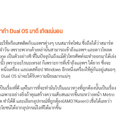
้าทำ Dual OS มาดี เกิดแน่นอน
่มักจะใช้หรือเสพติดกับแอพฯต่างๆ บนสมาร์ทโฟน ซึ่งถือได้ว่าสมาร์ท
ระจำวัน เพราะพวกเค้าเหล่านั้นสามารถเข้าถึงแอพฯ และดาวโหลด
e เป็นตัวอย่างซิ ที่ในปัจจุบันถึงแม้ตัวโทรศัพท์จะทำออกมาได้เจ๋ง
นนี้) เพราะอะไรนะเหรอ! ก็เพราะการที่เข้าถึงแอพฯ ได้ยาก ซึ่งจะ
นึ่งเครื่อง และเดสท็อป Windows อีกหนึ่งเครื่องใช้คู่กันอยู่เสมอๆ
าร Dual OS น่าจะได้รับความนิยมมากแน่ๆ
็นเรื่องที่ดี แต่ในการที่จะทำมันไปในแนวทางที่ถูกต้องนั้นเป็นเรื่อง
เฉพาะอย่างยิ่งถ้าคุณสร้างความสับสนมากขึ้นระหว่างหน้า Metro
ด ทำได้ดี และเลือกอุปกรณ์ที่ถูกต้อง(AMD?Kaveri) เชื่อได้เลยว่า
ยชน์ได้จากอุปกรณ์ไอทีได้มากขึ้น