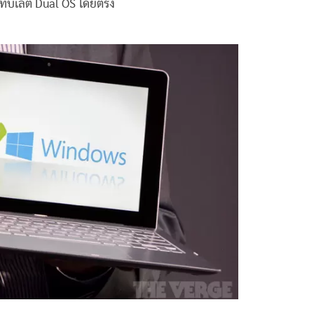
ท็บเล็ต Dual OS โดยตรง