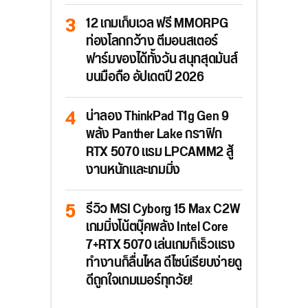
12 เกมเก็บเวล ฟรี MMORPG
ท่องโลกกว้าง ตีมอนสเตอร์
ฟาร์มของได้ทั้งวัน สนุกสุดมันส์
บนมือถือ อัปเดตปี 2026
น่าลอง ThinkPad T1g Gen 9
พลัง Panther Lake กราฟิก
RTX 5070 แรม LPCAMM2 สู้
งานหนักและเกมมิ่ง
รีวิว MSI Cyborg 15 Max C2W
เกมมิ่งโน้ตบุ๊คพลัง Intel Core
7+RTX 5070 เล่นเกมก็เร็วแรง
ทำงานก็ลื่นไหล ดีไซน์เรียบง่ายดู
ดีถูกใจเกมเมอร์ทุกวัย!