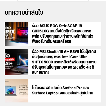
บทความน่าสนใจ
รีวิว ASUS ROG Strix SCAR 18
G835LXG เกมมิ่งโน้ตบุ๊กเรือธงสุดทรง
พลัง ปรับสุดทุกเกม ทำงานหนักก็ไม่กลัว
ฟีเจอร์มาเต็มครบเครื่อง!!
รีวิว MSI Stealth 16 AI+ B3WI โน้ตบุ๊คเกม
มิ่งสุดเรียบหรู พลัง Intel Core Ultra
9+RTX 5080 แรงเหลือใช้พร้อมลุยทุกงาน
ปรับสุดเล่นลื่นทุกเกมจะจอ 2K หรือ 4K ก็
สบายมาก!!
ไมโครซอฟท์ เปิดตัว Surface Pro และ
Surface Laptop เจเนอเรชันล่าสุดในไทย