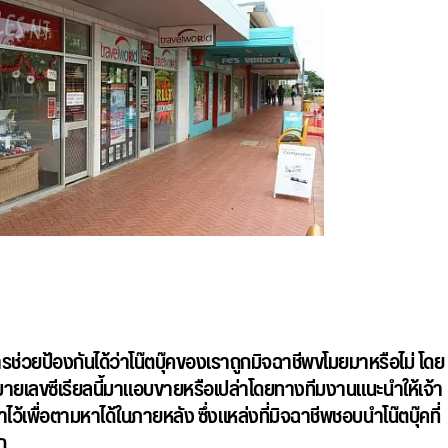
การช่วยป้องกันได้ว่าโน๊ตบุ๊คของเราถูกมิจฉาชีพขโมยมาหรือไม่ โดย
ีหมายเลขซีเรียลนี้มาแอบขายหรือเปล่าโดยทางทีมงานแนะนำให้เจ้า
ว้เพื่อตามหาได้ในภายหลัง ซึ่งแหล่งที่มิจฉาชีพชอบนำโน๊ตบุ๊คที่
ก