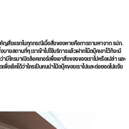
ำคัญสิ่งแรกในทุกกรณีเมื่อสิ่งของหายคือการถามหาจาก รปภ.
้งบางสถานที่ๆ เราเข้าไปใช้บริการแล้วฝากโน๊ตบุ๊คเอาไว้ก็จะมี
ามีใครมาเปิดล็อคเกอร์เพื่อเอาสิ่งของของเราไปหรือเปล่า และ
พื่อเช็คได้ว่าใครเป็นคนนำโน๊ตบุ๊คของเราไปและต่อยอดไปแจ้ง