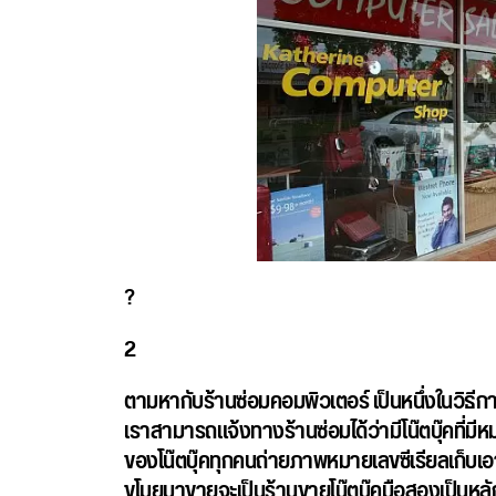
?
2
ตามหากับร้านซ่อมคอมพิวเตอร์
เป็นหนึ่งในวิธี
เราสามารถแจ้งทางร้านซ่อมได้ว่ามีโน๊ตบุ๊คที่ม
ของโน๊ตบุ๊คทุกคนถ่ายภาพหมายเลขซีเรียลเก็บเอาไ
ขโมยมาขายจะเป็นร้านขายโน๊ตบุ๊คมือสองเป็นหลั