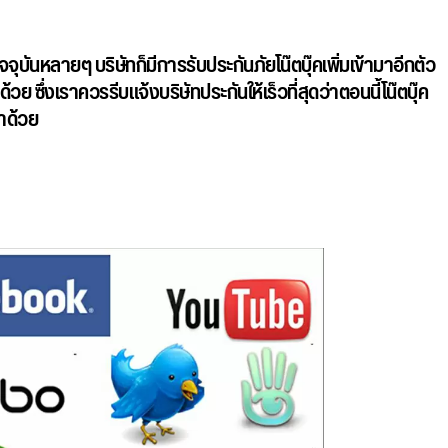
ัจจุบันหลายๆ บริษัทก็มีการรับประกันภัยโน๊ตบุ๊คเพิ่มเข้ามาอีกตัว
้วย ซึ่งเราควรรีบแจ้งบริษัทประกันให้เร็วที่สุดว่าตอนนี้โน๊ตบุ๊ค
าด้วย