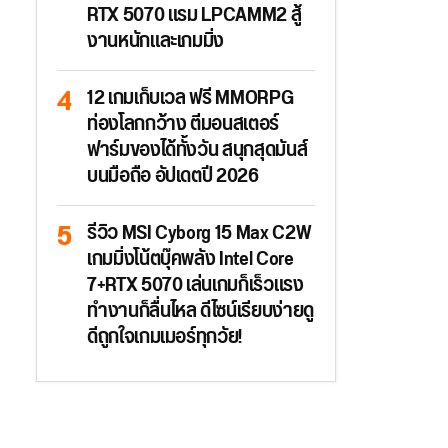
RTX 5070 แรม LPCAMM2 สู้
งานหนักและเกมมิ่ง
12 เกมเก็บเวล ฟรี MMORPG
ท่องโลกกว้าง ตีมอนสเตอร์
ฟาร์มของได้ทั้งวัน สนุกสุดมันส์
บนมือถือ อัปเดตปี 2026
รีวิว MSI Cyborg 15 Max C2W
เกมมิ่งโน้ตบุ๊คพลัง Intel Core
7+RTX 5070 เล่นเกมก็เร็วแรง
ทำงานก็ลื่นไหล ดีไซน์เรียบง่ายดู
ดีถูกใจเกมเมอร์ทุกวัย!