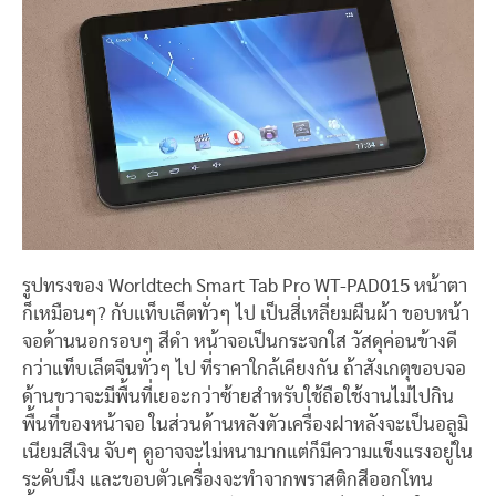
รูปทรงของ Worldtech Smart Tab Pro WT-PAD015 หน้าตา
ก็เหมือนๆ? กับแท็บเล็ตทั่วๆ ไป เป็นสี่เหลี่ยมผืนผ้า ขอบหน้า
จอด้านนอกรอบๆ สีดำ หน้าจอเป็นกระจกใส วัสดุค่อนข้างดี
กว่าแท็บเล็ตจีนทั่วๆ ไป ที่ราคาใกล้เคียงกัน ถ้าสังเกตุขอบจอ
ด้านขวาจะมีพื้นที่เยอะกว่าซ้ายสำหรับใช้ถือใช้งานไม่ไปกิน
พื้นที่ของหน้าจอ ในส่วนด้านหลังตัวเครื่องฝาหลังจะเป็นอลูมิ
เนียมสีเงิน จับๆ ดูอาจจะไม่หนามากแต่ก็มีความแข็งแรงอยู่ใน
ระดับนึง และขอบตัวเครื่องจะทำจากพราสติกสีออกโทน