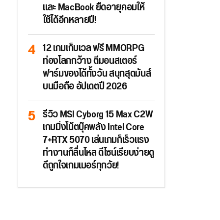
และ MacBook ยืดอายุคอมให้
ใช้ได้อีกหลายปี!
12 เกมเก็บเวล ฟรี MMORPG
ท่องโลกกว้าง ตีมอนสเตอร์
ฟาร์มของได้ทั้งวัน สนุกสุดมันส์
บนมือถือ อัปเดตปี 2026
รีวิว MSI Cyborg 15 Max C2W
เกมมิ่งโน้ตบุ๊คพลัง Intel Core
7+RTX 5070 เล่นเกมก็เร็วแรง
ทำงานก็ลื่นไหล ดีไซน์เรียบง่ายดู
ดีถูกใจเกมเมอร์ทุกวัย!