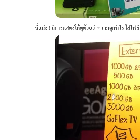
นี่แน่ะ ! มีการแสดงให้ดูด้วยว่าความจุเท่าไร ใส่ไฟล