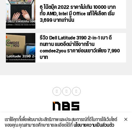
6 โน๊ตบุ๊ค 2022 ราคาไม่เกิน 10000 บาท
ทั้ง AMD, Intel มี Office แท้ให้เลือก เริ่ม
3,699 บาทเท่านั้น
รีวิว Dell Latitude 3190 2-in-1 เบา ดี
ทนทาน แบตอึดน่าใช้จากร้าน
comdee2you ราคาย่อมเยาว์เพียง 7,990
บาท
เราใช้คุกกี้เพื่อพัฒนาประสิทธิภาพ และประสบการณ์ที่ดีในการใช้เว็บไซต์
จัดสเปค
ค้นหา
บทความ
รีวิวล่าสุด
บทความยอดนิยม
ติดต่อเรา
ของคุณ คุณสามารถศึกษารายละเอียดได้ที่
นโยบายความเป็นส่วนตัว