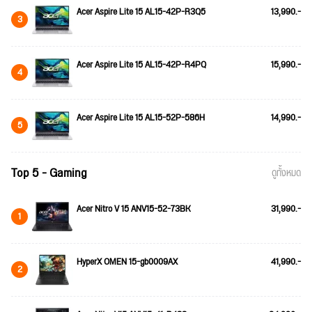
Acer Aspire Lite 15 AL15-42P-R3Q5
13,990.-
3
Acer Aspire Lite 15 AL15-42P-R4PQ
15,990.-
4
Acer Aspire Lite 15 AL15-52P-586H
14,990.-
5
Top 5 - Gaming
ดูทั้งหมด
Acer Nitro V 15 ANV15-52-73BK
31,990.-
1
HyperX OMEN 15-gb0009AX
41,990.-
2