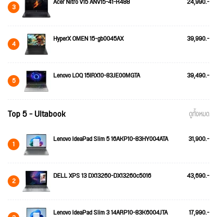
Acer Nitro V15 ANV15-41-R488
24,990.-
3
HyperX OMEN 15-gb0045AX
39,990.-
4
Lenovo LOQ 15IRX10-83JE00MGTA
39,490.-
5
Top 5 - Ultabook
ดูทั้งหมด
Lenovo IdeaPad Slim 5 16AKP10-83HY004ATA
31,900.-
1
DELL XPS 13 DX13260-DX13260c5016
43,690.-
2
Lenovo IdeaPad Slim 3 14ARP10-83K6004JTA
17,990.-