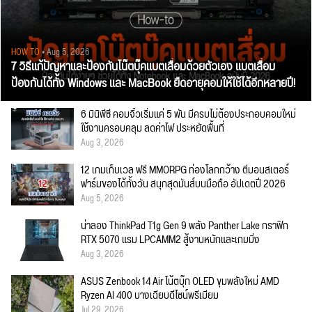
HOW TO
• Aug 5, 2026
7 วิธีแก้ปัญหาและป้องกันโน๊ตบุ๊คแบตเสื่อมด้วยตัวเอง แบตเสื่อม
ป้องกันได้ทั้ง Windows และ MacBook ยืดอายุคอมให้ใช้ได้อีกหลายปี!
6 มินิพีซี คอมจิ๋วเริ่มแค่ 5 พัน มีครบไม่ต้องประกอบคอมใหม่
ใช้งานครอบคลุม ลดค่าไฟ ประหยัดพื้นที่
Aug 3, 2026
12 เกมเก็บเวล ฟรี MMORPG ท่องโลกกว้าง ตีมอนสเตอร์
ฟาร์มของได้ทั้งวัน สนุกสุดมันส์บนมือถือ อัปเดตปี 2026
Aug 5, 2026
น่าลอง ThinkPad T1g Gen 9 พลัง Panther Lake กราฟิก
RTX 5070 แรม LPCAMM2 สู้งานหนักและเกมมิ่ง
Aug 3, 2026
ASUS Zenbook 14 Air โน้ตบุ๊ก OLED ขุมพลังใหม่ AMD
Ryzen AI 400 บางเฉียบดีไซน์พรีเมียม
Jul 29, 2026