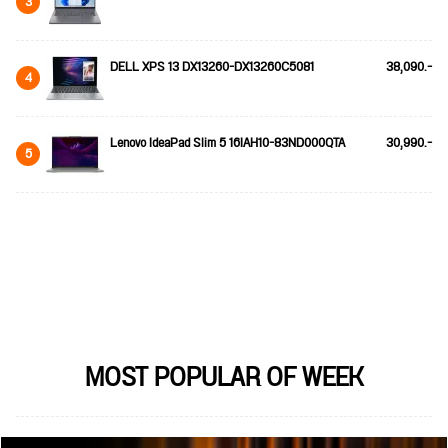
3
DELL XPS 13 DX13260-DX13260C5081
38,090.-
4
Lenovo IdeaPad Slim 5 16IAH10-83ND000QTA
30,990.-
5
MOST POPULAR OF WEEK