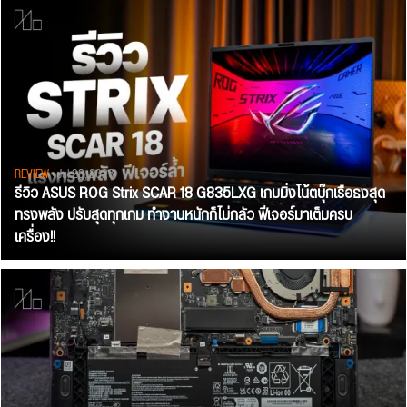
REVIEW
• Jul 28, 2026
รีวิว ASUS ROG Strix SCAR 18 G835LXG เกมมิ่งโน้ตบุ๊กเรือธงสุด
ทรงพลัง ปรับสุดทุกเกม ทำงานหนักก็ไม่กลัว ฟีเจอร์มาเต็มครบ
เครื่อง!!