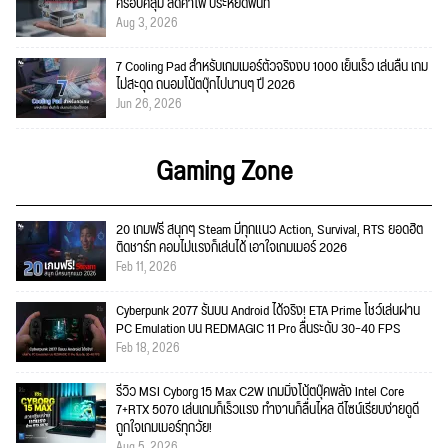
ครอบคลุม ลดค่าไฟ ประหยัดพื้นที่
Aug 3, 2026
7 Cooling Pad สำหรับเกมเมอร์ตัวจริงงบ 1000 เย็นเร็ว เล่นลื่น เกม
ไม่สะดุด ถนอมโน้ตบุ๊กไปนานๆ ปี 2026
Jun 26, 2026
Gaming Zone
20 เกมฟรี สนุกๆ Steam มีทุกแนว Action, Survival, RTS ยอดฮิต
ติดชาร์ท คอมไม่แรงก็เล่นได้ เอาใจเกมเมอร์ 2026
Feb 11, 2026
Cyberpunk 2077 รันบน Android ได้จริง! ETA Prime โชว์เล่นผ่าน
PC Emulation บน REDMAGIC 11 Pro ลื่นระดับ 30–40 FPS
Feb 18, 2026
รีวิว MSI Cyborg 15 Max C2W เกมมิ่งโน้ตบุ๊คพลัง Intel Core
7+RTX 5070 เล่นเกมก็เร็วแรง ทำงานก็ลื่นไหล ดีไซน์เรียบง่ายดูดี
ถูกใจเกมเมอร์ทุกวัย!
Aug 5, 2026