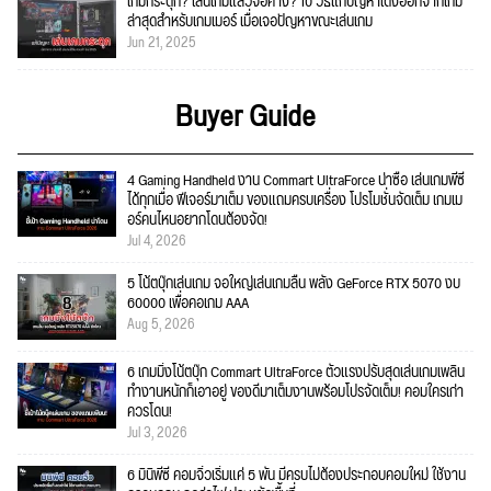
เกมกระตุก? เล่นเกมแล้วจอค้าง? 10 วิธีแก้ปัญหาเด้งออกจากเกม
ล่าสุดสำหรับเกมเมอร์ เมื่อเจอปัญหาขณะเล่นเกม
Jun 21, 2025
Buyer Guide
4 Gaming Handheld งาน Commart UltraForce น่าซื้อ เล่นเกมพีซี
ได้ทุกเมื่อ ฟีเจอร์มาเต็ม ของแถมครบเครื่อง โปรโมชั่นจัดเต็ม เกมเม
อร์คนไหนอยากโดนต้องจัด!
Jul 4, 2026
5 โน้ตบุ๊กเล่นเกม จอใหญ่เล่นเกมลื่น พลัง GeForce RTX 5070 งบ
60000 เพื่อคอเกม AAA
Aug 5, 2026
6 เกมมิ่งโน้ตบุ๊ก Commart UltraForce ตัวแรงปรับสุดเล่นเกมเพลิน
ทำงานหนักก็เอาอยู่ ของดีมาเต็มงานพร้อมโปรจัดเต็ม! คอมใครเก่า
ควรโดน!
Jul 3, 2026
6 มินิพีซี คอมจิ๋วเริ่มแค่ 5 พัน มีครบไม่ต้องประกอบคอมใหม่ ใช้งาน