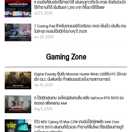
6 เกมมิ่งคีย์บอร์ดไร้สายน่าใช้ เล่นเกมยาวทั้งวัน RGB จัดเต็มโดนใจ
ใช้ทำงานก็ได้ เริ่มต้นแค่ 1,310 บาท ก็ซื้อมาใช้ได้เลย!
Jul 23, 2026
7 Cooling Pad สำหรับเกมเมอร์ตัวจริงงบ 1000 เย็นเร็ว เล่นลื่น เกม
ไม่สะดุด ถนอมโน้ตบุ๊กไปนานๆ ปี 2026
Jun 26, 2026
Gaming Zone
Digital Foundry ยืนยัน Monster Hunter Wilds เวอร์ชัน PC มีระบบ
เช็ก DLC นับพันครั้ง ทำเฟรมเรตร่วงในบางสถานการณ์
Jan 19, 2026
5 โน้ตบุ๊กเล่นเกม จอใหญ่เล่นเกมลื่น พลัง GeForce RTX 5070 งบ
60000 เพื่อคอเกม AAA
Aug 5, 2026
รีวิว MSI Cyborg 15 Max C2W เกมมิ่งโน้ตบุ๊คพลัง Intel Core
7+RTX 5070 เล่นเกมก็เร็วแรง ทำงานก็ลื่นไหล ดีไซน์เรียบง่ายดูดี