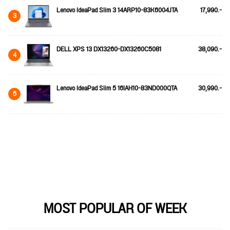
Lenovo IdeaPad Slim 3 14ARP10-83K6004JTA
17,990.-
3
DELL XPS 13 DX13260-DX13260C5081
38,090.-
4
Lenovo IdeaPad Slim 5 16IAH10-83ND000QTA
30,990.-
5
MOST POPULAR OF WEEK