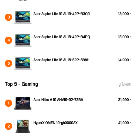
Acer Aspire Lite 15 AL15-42P-R3Q5
13,990.-
3
Acer Aspire Lite 15 AL15-42P-R4PQ
15,990.-
4
Acer Aspire Lite 15 AL15-52P-586H
14,990.-
5
Top 5 - Gaming
ดูทั้งหมด
Acer Nitro V 15 ANV15-52-73BK
31,990.-
1
HyperX OMEN 15-gb0009AX
41,990.-
2