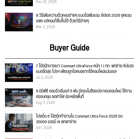
Dec 12, 2025
8 วิธีเพิ่มความเร็วคอมง่ายๆ แบบไม่เพิ่มแรม อัปเดต 2026 ยุคแรม
แพง แต่คอมก็ลื่นขึ้นได้ ด้วยวิธีง่ายๆ
Mar 2, 2026
Buyer Guide
7 โน้ตบุ๊กบางเบา Commart UltraForce หนัก 1.1 กก. พกง่าย ชิปแรง
แบตอึดสุด โปรฯ เพียบถูกใจคนอยากได้คอมใ่หม่แน่นอน!!
Jul 3, 2026
6 มินิพีซี คอมจิ๋วเริ่มแค่ 5 พัน มีครบไม่ต้องประกอบคอมใหม่ ใช้งาน
ครอบคลุม ลดค่าไฟ ประหยัดพื้นที่
Aug 3, 2026
โปรเด็ด 6 โน้ตบุ๊กทำงานใน Commart Ultra Force 2026 งบ
30000 แรงมี AI พกพาง่าย
Jul 1, 2026