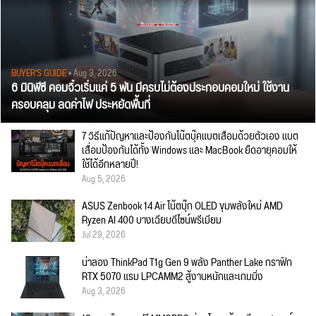
BUYER'S GUIDE
• Aug 3, 2026
6 มินิพีซี คอมจิ๋วเริ่มแค่ 5 พัน มีครบไม่ต้องประกอบคอมใหม่ ใช้งาน
ครอบคลุม ลดค่าไฟ ประหยัดพื้นที่
7 วิธีแก้ปัญหาและป้องกันโน๊ตบุ๊คแบตเสื่อมด้วยตัวเอง แบต
เสื่อมป้องกันได้ทั้ง Windows และ MacBook ยืดอายุคอมให้
ใช้ได้อีกหลายปี!
Aug 5, 2026
ASUS Zenbook 14 Air โน้ตบุ๊ก OLED ขุมพลังใหม่ AMD
Ryzen AI 400 บางเฉียบดีไซน์พรีเมียม
Jul 29, 2026
น่าลอง ThinkPad T1g Gen 9 พลัง Panther Lake กราฟิก
RTX 5070 แรม LPCAMM2 สู้งานหนักและเกมมิ่ง
Aug 3, 2026