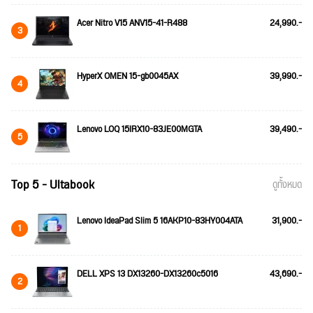
Acer Nitro V15 ANV15-41-R488
24,990.-
3
HyperX OMEN 15-gb0045AX
39,990.-
4
Lenovo LOQ 15IRX10-83JE00MGTA
39,490.-
5
Top 5 - Ultabook
ดูทั้งหมด
Lenovo IdeaPad Slim 5 16AKP10-83HY004ATA
31,900.-
1
DELL XPS 13 DX13260-DX13260c5016
43,690.-
2