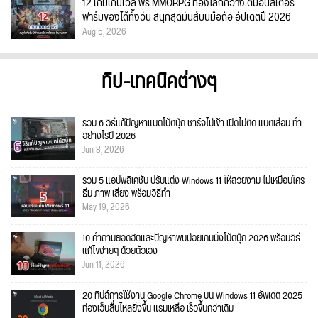
12 เกมเก็บเวล ฟรี MMORPG ท่องโลกกว้าง ตีมอนสเตอร์
ฟาร์มของได้ทั้งวัน สนุกสุดมันส์บนมือถือ อัปเดตปี 2026
Aug 5, 2026
ทิป-เทคนิคต่างๆ
รวม 6 วิธีแก้ปัญหาแบตโน้ตบุ๊ก ชาร์จไม่เข้า เปิดไม่ติด แบตเสื่อม ทำ
อย่างไรปี 2026
Jun 8, 2026
รวม 5 แอปพลิเคชัน ปรับแต่ง Windows 11 ให้สวยงาม ไม่เหมือนใคร
ธีม ภาพ เสียง พร้อมวิธีทำ
May 19, 2026
10 คำถามยอดฮิตและปัญหาพบบ่อยเกมมิ่งโน้ตบุ๊ก 2026 พร้อมวิธี
แก้ไขง่ายๆ ด้วยตัวเอง
Jun 11, 2026
20 ทิปส์การใช้งาน Google Chrome บน Windows 11 อัพเดต 2025
ท่องเว็บลื่นไหลยิ่งขึ้น แรมเหลือ เร็วขึ้นกว่าเดิม