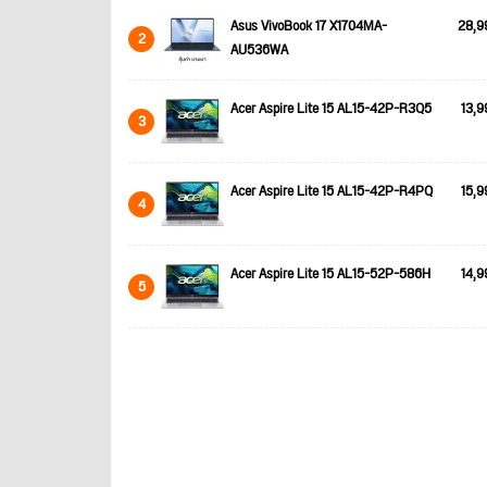
Asus VivoBook 17 X1704MA-
28,9
2
AU536WA
Acer Aspire Lite 15 AL15-42P-R3Q5
13,9
3
Acer Aspire Lite 15 AL15-42P-R4PQ
15,9
4
Acer Aspire Lite 15 AL15-52P-586H
14,9
5