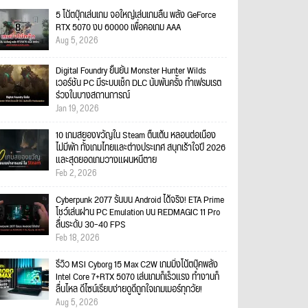
5 โน้ตบุ๊กเล่นเกม จอใหญ่เล่นเกมลื่น พลัง GeForce
RTX 5070 งบ 60000 เพื่อคอเกม AAA
Aug 5, 2026
Digital Foundry ยืนยัน Monster Hunter Wilds
เวอร์ชัน PC มีระบบเช็ก DLC นับพันครั้ง ทำเฟรมเรต
ร่วงในบางสถานการณ์
Jan 19, 2026
10 เกมสยองขวัญใน Steam ตื่นเต้น หลอนต่อเนื่อง
ไม่มีพัก ทั้งเกมไทยและต่างประเทศ สนุกเร้าใจปี 2026
และสุดยอดเกมวางแผนหนีตาย
Feb 2, 2026
Cyberpunk 2077 รันบน Android ได้จริง! ETA Prime
โชว์เล่นผ่าน PC Emulation บน REDMAGIC 11 Pro
ลื่นระดับ 30–40 FPS
Feb 18, 2026
รีวิว MSI Cyborg 15 Max C2W เกมมิ่งโน้ตบุ๊คพลัง
Intel Core 7+RTX 5070 เล่นเกมก็เร็วแรง ทำงานก็
ลื่นไหล ดีไซน์เรียบง่ายดูดีถูกใจเกมเมอร์ทุกวัย!
Aug 5, 2026