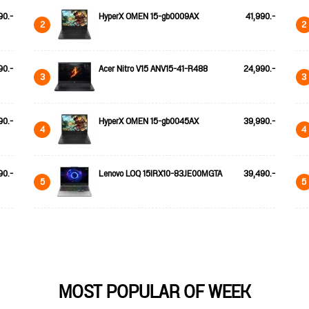
90.-
HyperX OMEN 15-gb0009AX
41,990.-
2
2
90.-
Acer Nitro V15 ANV15-41-R488
24,990.-
3
3
90.-
HyperX OMEN 15-gb0045AX
39,990.-
4
4
90.-
Lenovo LOQ 15IRX10-83JE00MGTA
39,490.-
5
5
MOST POPULAR OF WEEK