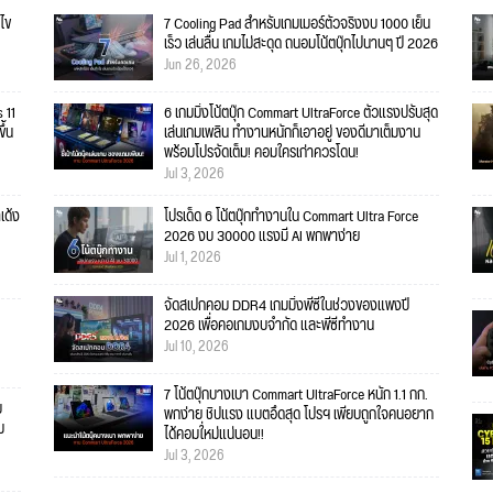
ไข
7 Cooling Pad สำหรับเกมเมอร์ตัวจริงงบ 1000 เย็น
เร็ว เล่นลื่น เกมไม่สะดุด ถนอมโน้ตบุ๊กไปนานๆ ปี 2026
Jun 26, 2026
 11
6 เกมมิ่งโน้ตบุ๊ก Commart UltraForce ตัวแรงปรับสุด
ึ้น
เล่นเกมเพลิน ทำงานหนักก็เอาอยู่ ของดีมาเต็มงาน
พร้อมโปรจัดเต็ม! คอมใครเก่าควรโดน!
Jul 3, 2026
เด้ง
โปรเด็ด 6 โน้ตบุ๊กทำงานใน Commart Ultra Force
2026 งบ 30000 แรงมี AI พกพาง่าย
Jul 1, 2026
จัดสเปกคอม DDR4 เกมมิ่งพีซีในช่วงของแพงปี
2026 เพื่อคอเกมงบจำกัด และพีซีทำงาน
Jul 10, 2026
7 โน้ตบุ๊กบางเบา Commart UltraForce หนัก 1.1 กก.
บ
พกง่าย ชิปแรง แบตอึดสุด โปรฯ เพียบถูกใจคนอยาก
ม
ได้คอมใ่หม่แน่นอน!!
Jul 3, 2026