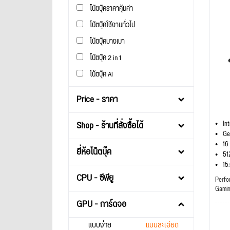
โน๊ตบุ๊คราคาคุ้มค่า
โน๊ตบุ๊คใช้งานทั่วไป
โน๊ตบุ๊คบางเบา
โน๊ตบุ๊ค 2 in 1
โน้ตบุ๊ค AI
Price - ราคา
Shop - ร้านที่สั่งซื้อได้
In
Ge
16
ยี่ห้อโน็ตบุ๊ค
51
15
CPU - ซีพียู
Perfo
Gami
GPU - การ์ดจอ
แบบง่าย
แบบละเอียด