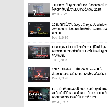
7 แนวทางแก้ปัญหาคอมดับเอง เช็คอาการ วิธีแก้
ให้คอมกลับมาใช้งานเป็นปกติอัปเดตปี 2025
Oct 16, 2025
20 ทิปส์การใช้งาน Google Chrome บน Windows
อัพเดต 2025 ท่องเว็บลื่นไหลยิ่งขึ้น แรมเหลือ เร็วข
กว่าเดิม
Dec 12, 2025
เกมกระตุก? เล่นเกมแล้วจอค้าง? 10 วิธีแก้ปัญหา
ออกจากเกม ล่าสุดสำหรับเกมเมอร์ เมื่อเจอปัญหา
ขณะเล่นเกม
Jun 21, 2025
รวม 5 แอปพลิเคชัน ปรับแต่ง Windows 11 ให้
สวยงาม ไม่เหมือนใคร ธีม ภาพ เสียง พร้อมวิธีทำ
May 19, 2026
แนะนำวิธีเพิ่มแรมฉบับปี 2026 รวมวิธีดูสเปคแบ
ละเอียดที่ไม่มีใครบอก! อัปเกรดแล้วบอกลาแรมเต็
พร้อมวิธีดูว่าอัปเกรดได้ไหมด้วยตัวเอง!
Oct 30, 2025