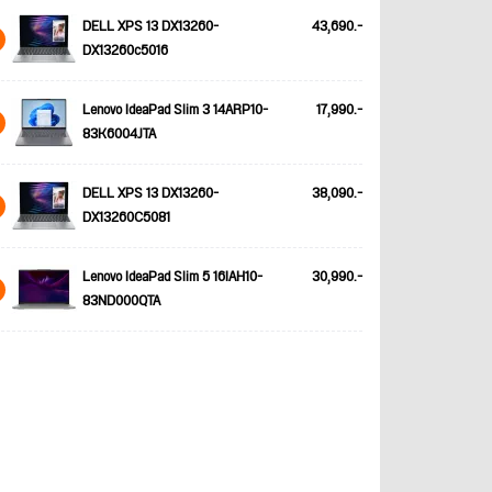
DELL XPS 13 DX13260-
43,690.-
DX13260c5016
Lenovo IdeaPad Slim 3 14ARP10-
17,990.-
83K6004JTA
DELL XPS 13 DX13260-
38,090.-
DX13260C5081
Lenovo IdeaPad Slim 5 16IAH10-
30,990.-
83ND000QTA