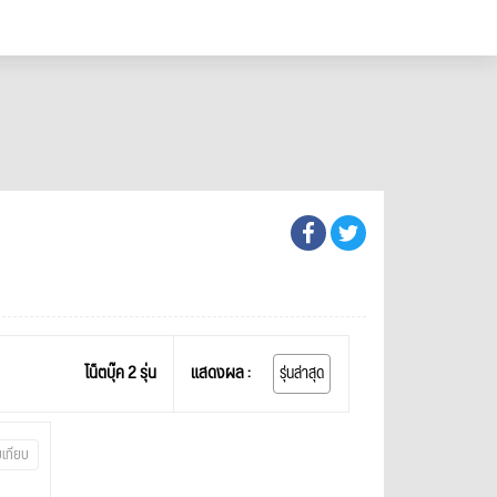
โน็ตบุ๊ค 2 รุ่น
แสดงผล :
รุ่นล่าสุด
บเทียบ