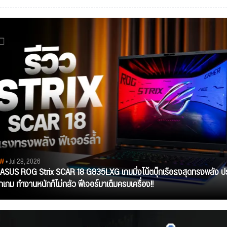
EW
• Jul 28, 2026
ว ASUS ROG Strix SCAR 18 G835LXG เกมมิ่งโน้ตบุ๊กเรือธงสุดทรงพลัง ป
ุกเกม ทำงานหนักก็ไม่กลัว ฟีเจอร์มาเต็มครบเครื่อง!!