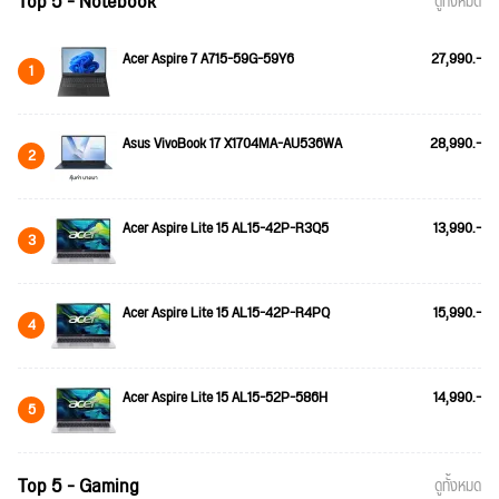
Top 5 - Notebook
ดูทั้งหมด
Acer Aspire 7 A715-59G-59Y6
27,990.-
1
Asus VivoBook 17 X1704MA-AU536WA
28,990.-
2
Acer Aspire Lite 15 AL15-42P-R3Q5
13,990.-
3
Acer Aspire Lite 15 AL15-42P-R4PQ
15,990.-
4
Acer Aspire Lite 15 AL15-52P-586H
14,990.-
5
Top 5 - Gaming
ดูทั้งหมด