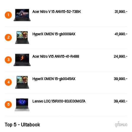
Acer Nitro V 15 ANV15-52-73BK
31,990.-
1
HyperX OMEN 15-gb0009AX
41,990.-
2
Acer Nitro V15 ANV15-41-R488
24,990.-
3
HyperX OMEN 15-gb0045AX
39,990.-
4
Lenovo LOQ 15IRX10-83JE00MGTA
39,490.-
5
Top 5 - Ultabook
ดูทั้งหมด