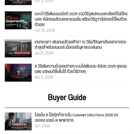
Oct 3, 2025
แนะนำวิธีเพิ่มแรมฉบับปี 2026 รวมวิธีดูสเปคแบบละเอียดที่ไม่มีใคร
บอก! อัปเกรดแล้วบอกลาแรมเต็ม พร้อมวิธีดูว่าอัปเกรดได้ไหมด้วย
ตัวเอง!
Oct 30, 2025
เกมกระตุก? เล่นเกมแล้วจอค้าง? 10 วิธีแก้ปัญหาเด้งออกจากเกม
ล่าสุดสำหรับเกมเมอร์ เมื่อเจอปัญหาขณะเล่นเกม
Jun 21, 2025
8 วิธีเพิ่มความเร็วคอมง่ายๆ แบบไม่เพิ่มแรม อัปเดต 2026 ยุคแรม
แพง แต่คอมก็ลื่นขึ้นได้ ด้วยวิธีง่ายๆ
Mar 2, 2026
Buyer Guide
โปรเด็ด 6 โน้ตบุ๊กทำงานใน Commart Ultra Force 2026 งบ
30000 แรงมี AI พกพาง่าย
Jul 1, 2026