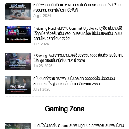
6 มินิพีซี คอมจิ๋วเริ่มแค่ 5 พัน มีครบไม่ต้องประกอบคอมใหม่ ใช้งาน
ครอบคลุม ลดค่าไฟ ประหยัดพื้นที่
Aug 3, 2026
4 Gaming Handheld งาน Commart UltraForce น่าซื้อ เล่นเกมพีซี
ได้ทุกเมื่อ ฟีเจอร์มาเต็ม ของแถมครบเครื่อง โปรโมชั่นจัดเต็ม เกมเม
อร์คนไหนอยากโดนต้องจัด!
Jul 4, 2026
7 Cooling Pad สำหรับเกมเมอร์ตัวจริงงบ 1000 เย็นเร็ว เล่นลื่น เกม
ไม่สะดุด ถนอมโน้ตบุ๊กไปนานๆ ปี 2026
Jun 26, 2026
5 โน้ตบุ๊กทำงาน กราฟิก ปั้นโมเดล 3D ตัดต่อวีดีโอเบื้องต้นงบ
50000 จอใหญ่ เล่นเกมลื่น อัปเดตสิงหาคม 2569
Jul 31, 2026
Gaming Zone
11 เกมไดโนเสาร์ใน Steam เล่นฟรี มีทุกแนว ภาพสวย เล่นเพลินไม่กิน