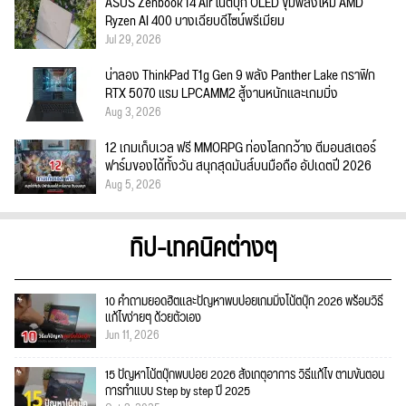
ASUS Zenbook 14 Air โน้ตบุ๊ก OLED ขุมพลังใหม่ AMD
Ryzen AI 400 บางเฉียบดีไซน์พรีเมียม
Jul 29, 2026
น่าลอง ThinkPad T1g Gen 9 พลัง Panther Lake กราฟิก
RTX 5070 แรม LPCAMM2 สู้งานหนักและเกมมิ่ง
Aug 3, 2026
12 เกมเก็บเวล ฟรี MMORPG ท่องโลกกว้าง ตีมอนสเตอร์
ฟาร์มของได้ทั้งวัน สนุกสุดมันส์บนมือถือ อัปเดตปี 2026
Aug 5, 2026
ทิป-เทคนิคต่างๆ
10 คำถามยอดฮิตและปัญหาพบบ่อยเกมมิ่งโน้ตบุ๊ก 2026 พร้อมวิธี
แก้ไขง่ายๆ ด้วยตัวเอง
Jun 11, 2026
15 ปัญหาโน้ตบุ๊กพบบ่อย 2026 สังเกตุอาการ วิธีแก้ไข ตามขั้นตอน
การทำแบบ Step by step ปี 2025