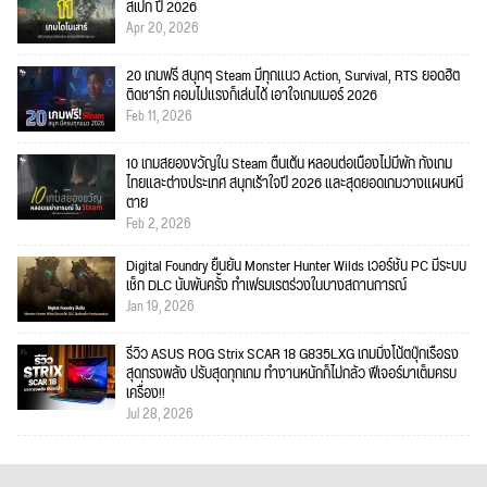
สเปก ปี 2026
Apr 20, 2026
20 เกมฟรี สนุกๆ Steam มีทุกแนว Action, Survival, RTS ยอดฮิต
ติดชาร์ท คอมไม่แรงก็เล่นได้ เอาใจเกมเมอร์ 2026
Feb 11, 2026
10 เกมสยองขวัญใน Steam ตื่นเต้น หลอนต่อเนื่องไม่มีพัก ทั้งเกม
ไทยและต่างประเทศ สนุกเร้าใจปี 2026 และสุดยอดเกมวางแผนหนี
ตาย
Feb 2, 2026
Digital Foundry ยืนยัน Monster Hunter Wilds เวอร์ชัน PC มีระบบ
เช็ก DLC นับพันครั้ง ทำเฟรมเรตร่วงในบางสถานการณ์
Jan 19, 2026
รีวิว ASUS ROG Strix SCAR 18 G835LXG เกมมิ่งโน้ตบุ๊กเรือธง
สุดทรงพลัง ปรับสุดทุกเกม ทำงานหนักก็ไม่กลัว ฟีเจอร์มาเต็มครบ
เครื่อง!!
Jul 28, 2026