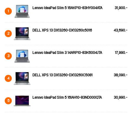
Lenovo IdeaPad Slim 5 16AKP10-83HY004ATA
31,900.-
1
DELL XPS 13 DX13260-DX13260c5016
43,690.-
2
Lenovo IdeaPad Slim 3 14ARP10-83K6004JTA
17,990.-
3
DELL XPS 13 DX13260-DX13260C5081
38,090.-
4
Lenovo IdeaPad Slim 5 16IAH10-83ND000QTA
30,990.-
5