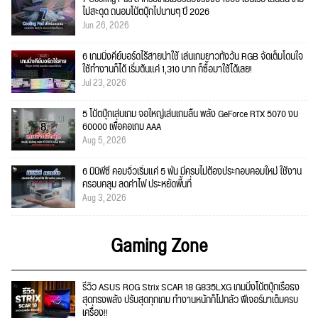
ไม่สะดุด ถนอมโน้ตบุ๊กไปนานๆ ปี 2026
Jun 26, 2026
6 เกมมิ่งคีย์บอร์ดไร้สายน่าใช้ เล่นเกมยาวทั้งวัน RGB จัดเต็มโดนใจ
ใช้ทำงานก็ได้ เริ่มต้นแค่ 1,310 บาท ก็ซื้อมาใช้ได้เลย!
Jul 23, 2026
5 โน้ตบุ๊กเล่นเกม จอใหญ่เล่นเกมลื่น พลัง GeForce RTX 5070 งบ
60000 เพื่อคอเกม AAA
Aug 5, 2026
6 มินิพีซี คอมจิ๋วเริ่มแค่ 5 พัน มีครบไม่ต้องประกอบคอมใหม่ ใช้งาน
ครอบคลุม ลดค่าไฟ ประหยัดพื้นที่
Aug 3, 2026
Gaming Zone
รีวิว ASUS ROG Strix SCAR 18 G835LXG เกมมิ่งโน้ตบุ๊กเรือธง
สุดทรงพลัง ปรับสุดทุกเกม ทำงานหนักก็ไม่กลัว ฟีเจอร์มาเต็มครบ
เครื่อง!!