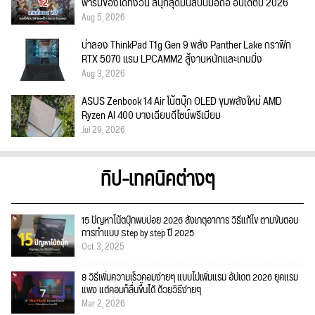
ฟาร์มของได้ทั้งวัน สนุกสุดมันส์บนมือถือ อัปเดตปี 2026
Aug 5, 2026
น่าลอง ThinkPad T1g Gen 9 พลัง Panther Lake กราฟิก
RTX 5070 แรม LPCAMM2 สู้งานหนักและเกมมิ่ง
Aug 3, 2026
ASUS Zenbook 14 Air โน้ตบุ๊ก OLED ขุมพลังใหม่ AMD
Ryzen AI 400 บางเฉียบดีไซน์พรีเมียม
Jul 29, 2026
ทิป-เทคนิคต่างๆ
15 ปัญหาโน้ตบุ๊กพบบ่อย 2026 สังเกตุอาการ วิธีแก้ไข ตามขั้นตอน
การทำแบบ Step by step ปี 2025
Oct 3, 2025
8 วิธีเพิ่มความเร็วคอมง่ายๆ แบบไม่เพิ่มแรม อัปเดต 2026 ยุคแรม
แพง แต่คอมก็ลื่นขึ้นได้ ด้วยวิธีง่ายๆ
Mar 2, 2026