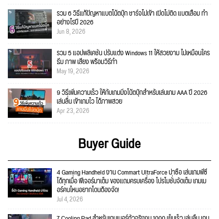
รวม 6 วิธีแก้ปัญหาแบตโน้ตบุ๊ก ชาร์จไม่เข้า เปิดไม่ติด แบตเสื่อม ทำ
อย่างไรปี 2026
Jun 8, 2026
รวม 5 แอปพลิเคชัน ปรับแต่ง Windows 11 ให้สวยงาม ไม่เหมือนใคร
ธีม ภาพ เสียง พร้อมวิธีทำ
May 19, 2026
9 วิธีเพิ่มความเร็ว ให้กับเกมมิ่งโน้ตบุ๊กสำหรับเล่นเกม AAA ปี 2026
เล่นลื่น เข้าเกมไว ได้ภาพสวย
Apr 23, 2026
Buyer Guide
4 Gaming Handheld งาน Commart UltraForce น่าซื้อ เล่นเกมพีซี
ได้ทุกเมื่อ ฟีเจอร์มาเต็ม ของแถมครบเครื่อง โปรโมชั่นจัดเต็ม เกมเม
อร์คนไหนอยากโดนต้องจัด!
Jul 4, 2026
7 Cooling Pad สำหรับเกมเมอร์ตัวจริงงบ 1000 เย็นเร็ว เล่นลื่น เกม