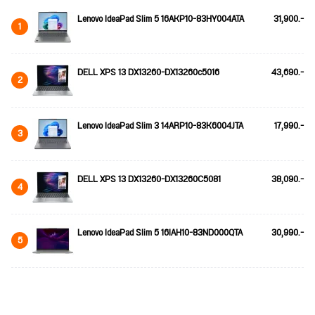
Lenovo IdeaPad Slim 5 16AKP10-83HY004ATA
31,900.-
1
DELL XPS 13 DX13260-DX13260c5016
43,690.-
2
Lenovo IdeaPad Slim 3 14ARP10-83K6004JTA
17,990.-
3
DELL XPS 13 DX13260-DX13260C5081
38,090.-
4
Lenovo IdeaPad Slim 5 16IAH10-83ND000QTA
30,990.-
5