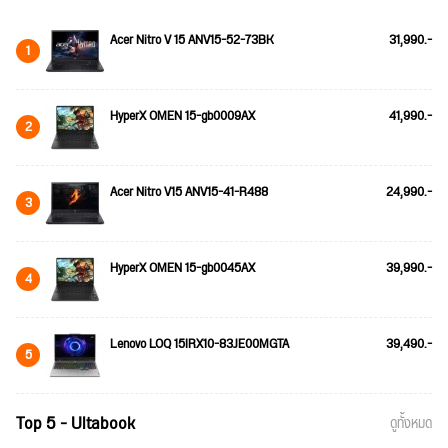
Acer Nitro V 15 ANV15-52-73BK
31,990.-
1
HyperX OMEN 15-gb0009AX
41,990.-
2
Acer Nitro V15 ANV15-41-R488
24,990.-
3
HyperX OMEN 15-gb0045AX
39,990.-
4
Lenovo LOQ 15IRX10-83JE00MGTA
39,490.-
5
Top 5 - Ultabook
ดูทั้งหมด