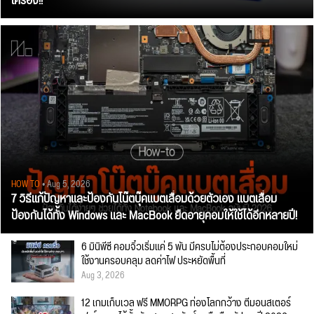
เครื่อง!!
HOW TO
• Aug 5, 2026
7 วิธีแก้ปัญหาและป้องกันโน๊ตบุ๊คแบตเสื่อมด้วยตัวเอง แบตเสื่อม
ป้องกันได้ทั้ง Windows และ MacBook ยืดอายุคอมให้ใช้ได้อีกหลายปี!
6 มินิพีซี คอมจิ๋วเริ่มแค่ 5 พัน มีครบไม่ต้องประกอบคอมใหม่
ใช้งานครอบคลุม ลดค่าไฟ ประหยัดพื้นที่
Aug 3, 2026
12 เกมเก็บเวล ฟรี MMORPG ท่องโลกกว้าง ตีมอนสเตอร์