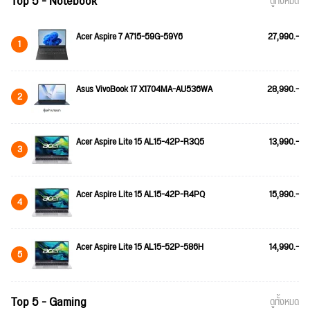
Top 5 - Notebook
ดูทั้งหมด
Acer Aspire 7 A715-59G-59Y6
27,990.-
1
Asus VivoBook 17 X1704MA-AU536WA
28,990.-
2
Acer Aspire Lite 15 AL15-42P-R3Q5
13,990.-
3
Acer Aspire Lite 15 AL15-42P-R4PQ
15,990.-
4
Acer Aspire Lite 15 AL15-52P-586H
14,990.-
5
Top 5 - Gaming
ดูทั้งหมด