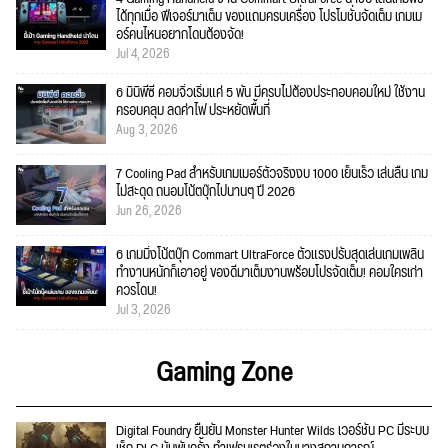
ได้ทุกเมื่อ ฟีเจอร์มาเต็ม ของแถมครบเครื่อง โปรโมชั่นจัดเต็ม เกมเม
อร์คนไหนอยากโดนต้องจัด!
Jul 4, 2026
6 มินิพีซี คอมจิ๋วเริ่มแค่ 5 พัน มีครบไม่ต้องประกอบคอมใหม่ ใช้งาน
ครอบคลุม ลดค่าไฟ ประหยัดพื้นที่
Aug 3, 2026
7 Cooling Pad สำหรับเกมเมอร์ตัวจริงงบ 1000 เย็นเร็ว เล่นลื่น เกม
ไม่สะดุด ถนอมโน้ตบุ๊กไปนานๆ ปี 2026
Jun 26, 2026
6 เกมมิ่งโน้ตบุ๊ก Commart UltraForce ตัวแรงปรับสุดเล่นเกมเพลิน
ทำงานหนักก็เอาอยู่ ของดีมาเต็มงานพร้อมโปรจัดเต็ม! คอมใครเก่า
ควรโดน!
Jul 3, 2026
Gaming Zone
Digital Foundry ยืนยัน Monster Hunter Wilds เวอร์ชัน PC มีระบบ