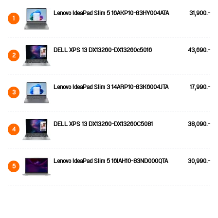
Lenovo IdeaPad Slim 5 16AKP10-83HY004ATA
31,900.-
1
DELL XPS 13 DX13260-DX13260c5016
43,690.-
2
Lenovo IdeaPad Slim 3 14ARP10-83K6004JTA
17,990.-
3
DELL XPS 13 DX13260-DX13260C5081
38,090.-
4
Lenovo IdeaPad Slim 5 16IAH10-83ND000QTA
30,990.-
5