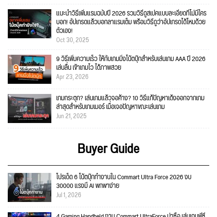
แนะนำวิธีเพิ่มแรมฉบับปี 2026 รวมวิธีดูสเปคแบบละเอียดที่ไม่มีใคร
บอก! อัปเกรดแล้วบอกลาแรมเต็ม พร้อมวิธีดูว่าอัปเกรดได้ไหมด้วย
ตัวเอง!
Oct 30, 2025
9 วิธีเพิ่มความเร็ว ให้กับเกมมิ่งโน้ตบุ๊กสำหรับเล่นเกม AAA ปี 2026
เล่นลื่น เข้าเกมไว ได้ภาพสวย
Apr 23, 2026
เกมกระตุก? เล่นเกมแล้วจอค้าง? 10 วิธีแก้ปัญหาเด้งออกจากเกม
ล่าสุดสำหรับเกมเมอร์ เมื่อเจอปัญหาขณะเล่นเกม
Jun 21, 2025
Buyer Guide
โปรเด็ด 6 โน้ตบุ๊กทำงานใน Commart Ultra Force 2026 งบ
30000 แรงมี AI พกพาง่าย
Jul 1, 2026
4 Gaming Handheld งาน Commart UltraForce น่าซื้อ เล่นเกมพีซี