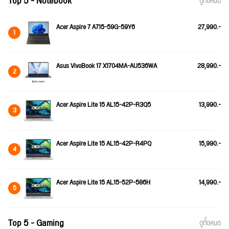
Top 5 - Notebook
ดูทั้งหมด
Acer Aspire 7 A715-59G-59Y6
27,990.-
1
Asus VivoBook 17 X1704MA-AU536WA
28,990.-
2
Acer Aspire Lite 15 AL15-42P-R3Q5
13,990.-
3
Acer Aspire Lite 15 AL15-42P-R4PQ
15,990.-
4
Acer Aspire Lite 15 AL15-52P-586H
14,990.-
5
Top 5 - Gaming
ดูทั้งหมด