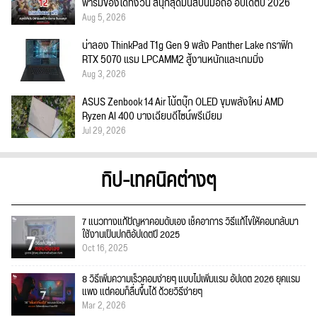
ฟาร์มของได้ทั้งวัน สนุกสุดมันส์บนมือถือ อัปเดตปี 2026
Aug 5, 2026
น่าลอง ThinkPad T1g Gen 9 พลัง Panther Lake กราฟิก
RTX 5070 แรม LPCAMM2 สู้งานหนักและเกมมิ่ง
Aug 3, 2026
ASUS Zenbook 14 Air โน้ตบุ๊ก OLED ขุมพลังใหม่ AMD
Ryzen AI 400 บางเฉียบดีไซน์พรีเมียม
Jul 29, 2026
ทิป-เทคนิคต่างๆ
7 แนวทางแก้ปัญหาคอมดับเอง เช็คอาการ วิธีแก้ไขให้คอมกลับมา
ใช้งานเป็นปกติอัปเดตปี 2025
Oct 16, 2025
8 วิธีเพิ่มความเร็วคอมง่ายๆ แบบไม่เพิ่มแรม อัปเดต 2026 ยุคแรม
แพง แต่คอมก็ลื่นขึ้นได้ ด้วยวิธีง่ายๆ
Mar 2, 2026