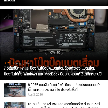
เครื่อง!!
HOW TO
• Aug 5, 2026
7 วิธีแก้ปัญหาและป้องกันโน๊ตบุ๊คแบตเสื่อมด้วยตัวเอง แบตเสื่อม
ป้องกันได้ทั้ง Windows และ MacBook ยืดอายุคอมให้ใช้ได้อีกหลายปี!
6 มินิพีซี คอมจิ๋วเริ่มแค่ 5 พัน มีครบไม่ต้องประกอบคอมใหม่
ใช้งานครอบคลุม ลดค่าไฟ ประหยัดพื้นที่
Aug 3, 2026
12 เกมเก็บเวล ฟรี MMORPG ท่องโลกกว้าง ตีมอนสเตอร์