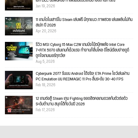
เช็ก DLC นับพันครั้ง ทำเฟรมเรตร่วงในบางสถานการณ์
Jan 19, 2026
11 เกมไดโนเสาร์ใน Steam เล่นฟรี มีทุกแนว ภาพสวย เล่นเพลินไม่กิน
สเปก ปี 2026
Apr 20, 2026
รีวิว MSI Cyborg 15 Max C2W เกมมิ่งโน้ตบุ๊คพลัง Intel Core
7+RTX 5070 เล่นเกมก็เร็วแรง ทำงานก็ลื่นไหล ดีไซน์เรียบง่ายดูดี
ถูกใจเกมเมอร์ทุกวัย!
Aug 5, 2026
Cyberpunk 2077 รันบน Android ได้จริง! ETA Prime โชว์เล่นผ่าน
PC Emulation บน REDMAGIC 11 Pro ลื่นระดับ 30–40 FPS
Feb 18, 2026
12 เกมต่อสู้ Steam เกม Fighting ยอดฮิตคอเกมดวลกันตัวต่อตัว
ระดับตำนาน สนุกได้ทั้งวันปี 2026
Feb 17, 2026