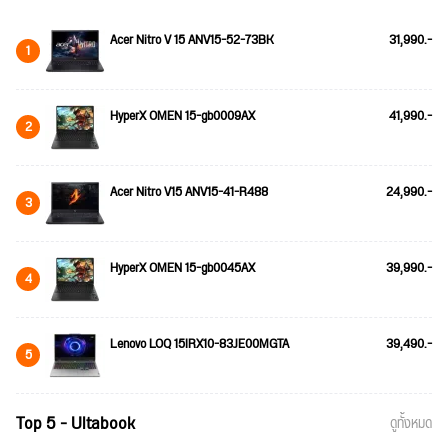
Acer Nitro V 15 ANV15-52-73BK
31,990.-
1
HyperX OMEN 15-gb0009AX
41,990.-
2
Acer Nitro V15 ANV15-41-R488
24,990.-
3
HyperX OMEN 15-gb0045AX
39,990.-
4
Lenovo LOQ 15IRX10-83JE00MGTA
39,490.-
5
Top 5 - Ultabook
ดูทั้งหมด