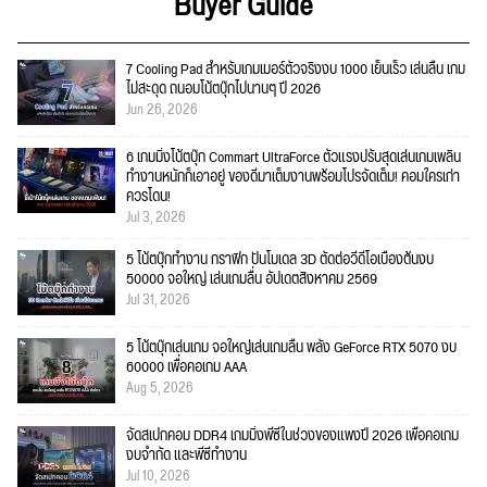
Buyer Guide
7 Cooling Pad สำหรับเกมเมอร์ตัวจริงงบ 1000 เย็นเร็ว เล่นลื่น เกม
ไม่สะดุด ถนอมโน้ตบุ๊กไปนานๆ ปี 2026
Jun 26, 2026
6 เกมมิ่งโน้ตบุ๊ก Commart UltraForce ตัวแรงปรับสุดเล่นเกมเพลิน
ทำงานหนักก็เอาอยู่ ของดีมาเต็มงานพร้อมโปรจัดเต็ม! คอมใครเก่า
ควรโดน!
Jul 3, 2026
5 โน้ตบุ๊กทำงาน กราฟิก ปั้นโมเดล 3D ตัดต่อวีดีโอเบื้องต้นงบ
50000 จอใหญ่ เล่นเกมลื่น อัปเดตสิงหาคม 2569
Jul 31, 2026
5 โน้ตบุ๊กเล่นเกม จอใหญ่เล่นเกมลื่น พลัง GeForce RTX 5070 งบ
60000 เพื่อคอเกม AAA
Aug 5, 2026
จัดสเปกคอม DDR4 เกมมิ่งพีซีในช่วงของแพงปี 2026 เพื่อคอเกม
งบจำกัด และพีซีทำงาน
Jul 10, 2026