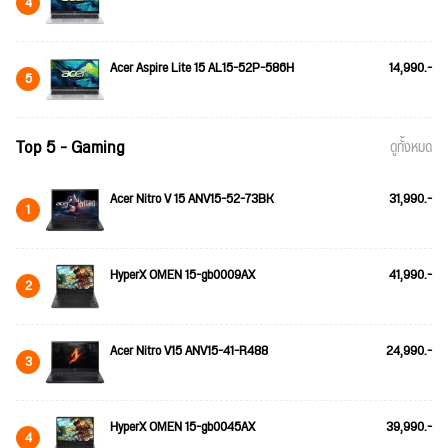
4
Acer Aspire Lite 15 AL15-52P-586H
14,990.-
5
Top 5 - Gaming
ดูทั้งหมด
Acer Nitro V 15 ANV15-52-73BK
31,990.-
1
HyperX OMEN 15-gb0009AX
41,990.-
2
Acer Nitro V15 ANV15-41-R488
24,990.-
3
HyperX OMEN 15-gb0045AX
39,990.-
4