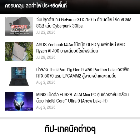
ครอบคลุม ลดค่าไฟ ประหยัดพื้นที่
จีนปลุกตำนาน GeForce GTX 750 Ti กำเนิดใหม่ ยัด VRAM
8GB เล่น Cyberpunk 30fps.
Jul 23, 2026
ASUS Zenbook 14 Air โน้ตบุ๊ก OLED ขุมพลังใหม่ AMD
Ryzen AI 400 บางเฉียบดีไซน์พรีเมียม
Jul 29, 2026
น่าลอง ThinkPad T1g Gen 9 พลัง Panther Lake กราฟิก
RTX 5070 แรม LPCAMM2 สู้งานหนักและเกมมิ่ง
Aug 3, 2026
MINIX เปิดตัว EU928-AI AI Mini PC รุ่นเรือธงขับเคลื่อน
ด้วย Intel® Core™ Ultra 9 (Arrow Lake-H)
Aug 3, 2026
ทิป-เทคนิคต่างๆ