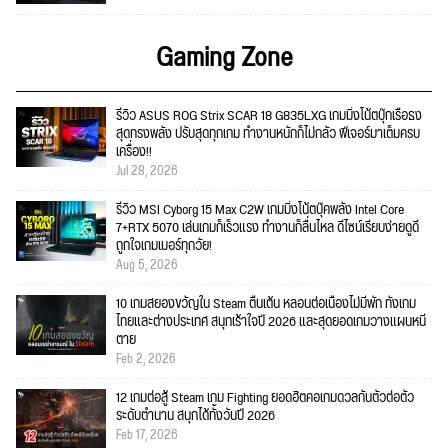
Gaming Zone
รีวิว ASUS ROG Strix SCAR 18 G835LXG เกมมิ่งโน้ตบุ๊กเรือธง
สุดทรงพลัง ปรับสุดทุกเกม ทำงานหนักก็ไม่กลัว ฟีเจอร์มาเต็มครบ
เครื่อง!!
Jul 28, 2026
รีวิว MSI Cyborg 15 Max C2W เกมมิ่งโน้ตบุ๊คพลัง Intel Core
7+RTX 5070 เล่นเกมก็เร็วแรง ทำงานก็ลื่นไหล ดีไซน์เรียบง่ายดูดี
ถูกใจเกมเมอร์ทุกวัย!
Aug 5, 2026
10 เกมสยองขวัญใน Steam ตื่นเต้น หลอนต่อเนื่องไม่มีพัก ทั้งเกม
ไทยและต่างประเทศ สนุกเร้าใจปี 2026 และสุดยอดเกมวางแผนหนี
ตาย
Feb 2, 2026
12 เกมต่อสู้ Steam เกม Fighting ยอดฮิตคอเกมดวลกันตัวต่อตัว
ระดับตำนาน สนุกได้ทั้งวันปี 2026
Feb 17, 2026