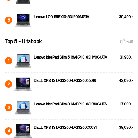
Lenovo LOQ 15IRX10-83JE00MGTA
39,490.-
5
Top 5 - Ultabook
ดูทั้งหมด
Lenovo IdeaPad Slim 5 16AKP10-83HY004ATA
31,900.-
1
DELL XPS 13 DX13260-DX13260c5016
43,690.-
2
Lenovo IdeaPad Slim 3 14ARP10-83K6004JTA
17,990.-
3
DELL XPS 13 DX13260-DX13260C5081
38,090.-
4