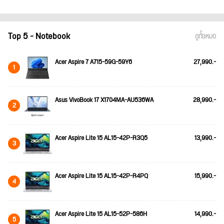
Top 5 - Notebook
ดูทั้งหมด
Acer Aspire 7 A715-59G-59Y6
27,990.-
1
Asus VivoBook 17 X1704MA-AU536WA
28,990.-
2
Acer Aspire Lite 15 AL15-42P-R3Q5
13,990.-
3
Acer Aspire Lite 15 AL15-42P-R4PQ
15,990.-
4
Acer Aspire Lite 15 AL15-52P-586H
14,990.-
5