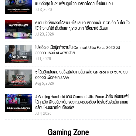
แบตอึดสุด โปรฯ เพียบถูกใจคนอยากได้คอมใ่หม่แน่นอน!!
Jul 3, 2026
6 เกมมิ่งคีย์บอร์ดไร้สายน่าใช้ เล่นเกมยาวทั้งวัน RGB จัดเต็มโดนใจ
ใช้ทำงานก็ได้ เริ่มต้นแค่ 1,310 บาท ก็ซื้อมาใช้ได้เลย!
Jul 23, 2026
โปรเด็ด 6 โน้ตบุ๊กทำงานใน Commart Ultra Force 2026 งบ
30000 แรงมี AI พกพาง่าย
Jul 1, 2026
5 โน้ตบุ๊กเล่นเกม จอใหญ่เล่นเกมลื่น พลัง GeForce RTX 5070 งบ
60000 เพื่อคอเกม AAA
Aug 5, 2026
4 Gaming Handheld งาน Commart UltraForce น่าซื้อ เล่นเกมพีซี
ได้ทุกเมื่อ ฟีเจอร์มาเต็ม ของแถมครบเครื่อง โปรโมชั่นจัดเต็ม เกมเม
อร์คนไหนอยากโดนต้องจัด!
Jul 4, 2026
Gaming Zone