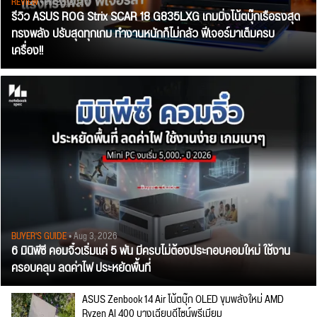
REVIEW
• Jul 28, 2026
รีวิว ASUS ROG Strix SCAR 18 G835LXG เกมมิ่งโน้ตบุ๊กเรือธงสุด
ทรงพลัง ปรับสุดทุกเกม ทำงานหนักก็ไม่กลัว ฟีเจอร์มาเต็มครบ
เครื่อง!!
BUYER'S GUIDE
• Aug 3, 2026
6 มินิพีซี คอมจิ๋วเริ่มแค่ 5 พัน มีครบไม่ต้องประกอบคอมใหม่ ใช้งาน
ครอบคลุม ลดค่าไฟ ประหยัดพื้นที่
ASUS Zenbook 14 Air โน้ตบุ๊ก OLED ขุมพลังใหม่ AMD
Ryzen AI 400 บางเฉียบดีไซน์พรีเมียม