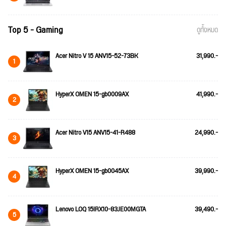
Top 5 - Gaming
ดูทั้งหมด
Acer Nitro V 15 ANV15-52-73BK
31,990.-
1
HyperX OMEN 15-gb0009AX
41,990.-
2
Acer Nitro V15 ANV15-41-R488
24,990.-
3
HyperX OMEN 15-gb0045AX
39,990.-
4
Lenovo LOQ 15IRX10-83JE00MGTA
39,490.-
5