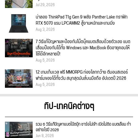
Jul 29, 2026
น่าลอง ThinkPad T1g Gen 9 พลัง Panther Lake กราฟิก
RTX 5070 แรม LPCAMM2 สู้งานหนักและเกมมิ่ง
Aug 3, 2026
7 วิธีแก้ปัญหาและป้องกันโน๊ตบุ๊คแบตเสื่อมด้วยตัวเอง แบต
เสื่อมป้องกันได้ทั้ง Windows และ MacBook ยืดอายุคอมให้
ใช้ได้อีกหลายปี!
Aug 5, 2026
12 เกมเก็บเวล ฟรี MMORPG ท่องโลกกว้าง ตีมอนสเตอร์
ฟาร์มของได้ทั้งวัน สนุกสุดมันส์บนมือถือ อัปเดตปี 2026
Aug 5, 2026
ทิป-เทคนิคต่างๆ
รวม 6 วิธีแก้ปัญหาแบตโน้ตบุ๊ก ชาร์จไม่เข้า เปิดไม่ติด แบตเสื่อม ทำ
อย่างไรปี 2026
Jun 8, 2026