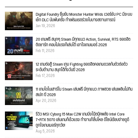
Digital Foundry ยืนยัน Monster Hunter Wilds เวอร์ชัน PC มีระบบ
เช็ก DLC นับพันครั้ง ทำเฟรมเรตร่วงในบางสถานการณ์
Jan 19, 2026
20 เกมฟรี สนุกๆ Steam มีทุกแนว Action, Survival, RTS ยอดฮิต
ติดชาร์ท คอมไม่แรงก็เล่นได้ เอาใจเกมเมอร์ 2026
Feb 11, 2026
12 เกมต่อสู้ Steam เกม Fighting ยอดฮิตคอเกมดวลกันตัวต่อตัว
ระดับตำนาน สนุกได้ทั้งวันปี 2026
Feb 17, 2026
11 เกมไดโนเสาร์ใน Steam เล่นฟรี มีทุกแนว ภาพสวย เล่นเพลินไม่กิน
สเปก ปี 2026
Apr 20, 2026
รีวิว MSI Cyborg 15 Max C2W เกมมิ่งโน้ตบุ๊คพลัง Intel Core
7+RTX 5070 เล่นเกมก็เร็วแรง ทำงานก็ลื่นไหล ดีไซน์เรียบง่ายดูดี
ถูกใจเกมเมอร์ทุกวัย!
Aug 5, 2026