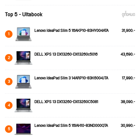
Top 5 - Ultabook
ดูทั้งหมด
Lenovo IdeaPad Slim 5 16AKP10-83HY004ATA
31,900.-
1
DELL XPS 13 DX13260-DX13260c5016
43,690.-
2
Lenovo IdeaPad Slim 3 14ARP10-83K6004JTA
17,990.-
3
DELL XPS 13 DX13260-DX13260C5081
38,090.-
4
Lenovo IdeaPad Slim 5 16IAH10-83ND000QTA
30,990.-
5