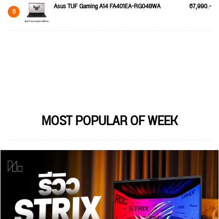
Asus TUF Gaming A14 FA401EA-RG048WA
67,990.-
5
MOST POPULAR OF WEEK