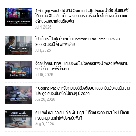
4 Gaming Handheld งาน Commart UltraForce น่าซื้อ เล่นเกมพีซี
ได้ทุกเมื่อ ฟีเจอร์มาเต็ม ของแถมครบเครื่อง โปรโมชั่นจัดเต็ม เกมเม
อร์คนไหนอยากโดนต้องจัด!
Jul 4, 2026
โปรเด็ด 6 โน้ตบุ๊กทำงานใน Commart Ultra Force 2026 งบ
30000 แรงมี AI พกพาง่าย
Jul 1, 2026
จัดสเปกคอม DDR4 เกมมิ่งพีซีในช่วงของแพงปี 2026 เพื่อคอเกม
งบจำกัด และพีซีทำงาน
Jul 10, 2026
7 Cooling Pad สำหรับเกมเมอร์ตัวจริงงบ 1000 เย็นเร็ว เล่นลื่น เกม
ไม่สะดุด ถนอมโน้ตบุ๊กไปนานๆ ปี 2026
Jun 26, 2026
6 มินิพีซี คอมจิ๋วเริ่มแค่ 5 พัน มีครบไม่ต้องประกอบคอมใหม่ ใช้งาน
ครอบคลุม ลดค่าไฟ ประหยัดพื้นที่
Aug 3, 2026