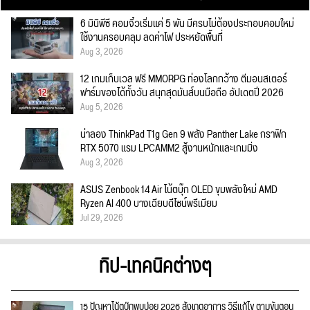
6 มินิพีซี คอมจิ๋วเริ่มแค่ 5 พัน มีครบไม่ต้องประกอบคอมใหม่
ใช้งานครอบคลุม ลดค่าไฟ ประหยัดพื้นที่
Aug 3, 2026
12 เกมเก็บเวล ฟรี MMORPG ท่องโลกกว้าง ตีมอนสเตอร์
ฟาร์มของได้ทั้งวัน สนุกสุดมันส์บนมือถือ อัปเดตปี 2026
Aug 5, 2026
น่าลอง ThinkPad T1g Gen 9 พลัง Panther Lake กราฟิก
RTX 5070 แรม LPCAMM2 สู้งานหนักและเกมมิ่ง
Aug 3, 2026
ASUS Zenbook 14 Air โน้ตบุ๊ก OLED ขุมพลังใหม่ AMD
Ryzen AI 400 บางเฉียบดีไซน์พรีเมียม
Jul 29, 2026
ทิป-เทคนิคต่างๆ
15 ปัญหาโน้ตบุ๊กพบบ่อย 2026 สังเกตุอาการ วิธีแก้ไข ตามขั้นตอน