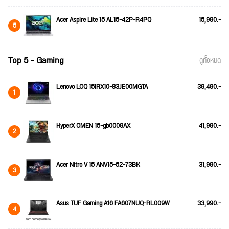
Acer Aspire Lite 15 AL15-42P-R4PQ
15,990.-
5
Top 5 - Gaming
ดูทั้งหมด
Lenovo LOQ 15IRX10-83JE00MGTA
39,490.-
1
HyperX OMEN 15-gb0009AX
41,990.-
2
Acer Nitro V 15 ANV15-52-73BK
31,990.-
3
Asus TUF Gaming A16 FA607NUQ-RL009W
33,990.-
4