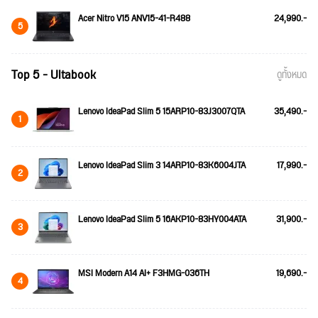
Acer Nitro V15 ANV15-41-R488
24,990.-
5
Top 5 - Ultabook
ดูทั้งหมด
Lenovo IdeaPad Slim 5 15ARP10-83J3007QTA
35,490.-
1
Lenovo IdeaPad Slim 3 14ARP10-83K6004JTA
17,990.-
2
Lenovo IdeaPad Slim 5 16AKP10-83HY004ATA
31,900.-
3
MSI Modern A14 AI+ F3HMG-036TH
19,690.-
4