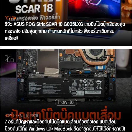
REVIEW
• Jul 28, 2026
รีวิว ASUS ROG Strix SCAR 18 G835LXG เกมมิ่งโน้ตบุ๊กเรือธงสุด
ทรงพลัง ปรับสุดทุกเกม ทำงานหนักก็ไม่กลัว ฟีเจอร์มาเต็มครบ
เครื่อง!!
HOW TO
• Aug 5, 2026
7 วิธีแก้ปัญหาและป้องกันโน๊ตบุ๊คแบตเสื่อมด้วยตัวเอง แบตเสื่อม
ป้องกันได้ทั้ง Windows และ MacBook ยืดอายุคอมให้ใช้ได้อีกหลายปี!