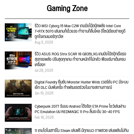
Gaming Zone
รีวิว MSI Cyborg 15 Max C2W เกมมิ่งโน้ตบุ๊คพลัง Intel Core
7+RTX 5070 เล่นเกมก็เร็วแรง ทำงานก็ลื่นไหล ดีไซน์เรียบง่ายดูดี
ถูกใจเกมเมอร์ทุกวัย!
Aug 5, 2026
รีวิว ASUS ROG Strix SCAR 18 G835LXG เกมมิ่งโน้ตบุ๊กเรือธง
สุดทรงพลัง ปรับสุดทุกเกม ทำงานหนักก็ไม่กลัว ฟีเจอร์มาเต็มครบ
เครื่อง!!
Jul 28, 2026
Digital Foundry ยืนยัน Monster Hunter Wilds เวอร์ชัน PC มีระบบ
เช็ก DLC นับพันครั้ง ทำเฟรมเรตร่วงในบางสถานการณ์
Jan 19, 2026
Cyberpunk 2077 รันบน Android ได้จริง! ETA Prime โชว์เล่นผ่าน
PC Emulation บน REDMAGIC 11 Pro ลื่นระดับ 30–40 FPS
Feb 18, 2026
11 เกมไดโนเสาร์ใน Steam เล่นฟรี มีทุกแนว ภาพสวย เล่นเพลินไม่กิน