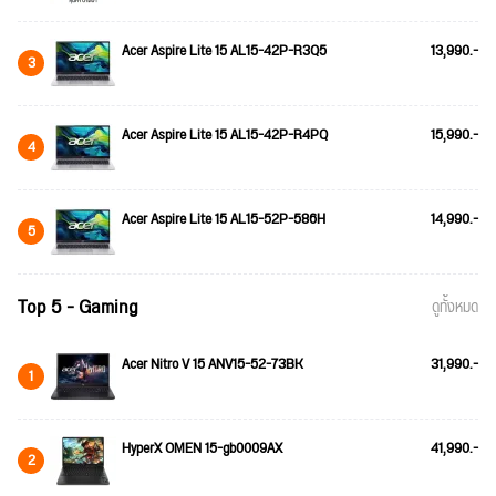
Acer Aspire Lite 15 AL15-42P-R3Q5
13,990.-
3
Acer Aspire Lite 15 AL15-42P-R4PQ
15,990.-
4
Acer Aspire Lite 15 AL15-52P-586H
14,990.-
5
Top 5 - Gaming
ดูทั้งหมด
Acer Nitro V 15 ANV15-52-73BK
31,990.-
1
HyperX OMEN 15-gb0009AX
41,990.-
2