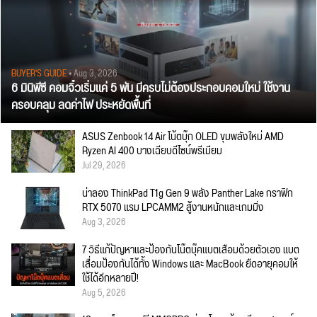
BUYER'S GUIDE
• Aug 3, 2026
6 มินิพีซี คอมจิ๋วเริ่มแค่ 5 พัน มีครบไม่ต้องประกอบคอมใหม่ ใช้งาน
ครอบคลุม ลดค่าไฟ ประหยัดพื้นที่
ASUS Zenbook 14 Air โน้ตบุ๊ก OLED ขุมพลังใหม่ AMD
Ryzen AI 400 บางเฉียบดีไซน์พรีเมียม
Jul 29, 2026
น่าลอง ThinkPad T1g Gen 9 พลัง Panther Lake กราฟิก
RTX 5070 แรม LPCAMM2 สู้งานหนักและเกมมิ่ง
Aug 3, 2026
7 วิธีแก้ปัญหาและป้องกันโน๊ตบุ๊คแบตเสื่อมด้วยตัวเอง แบต
เสื่อมป้องกันได้ทั้ง Windows และ MacBook ยืดอายุคอมให้
ใช้ได้อีกหลายปี!
Aug 5, 2026