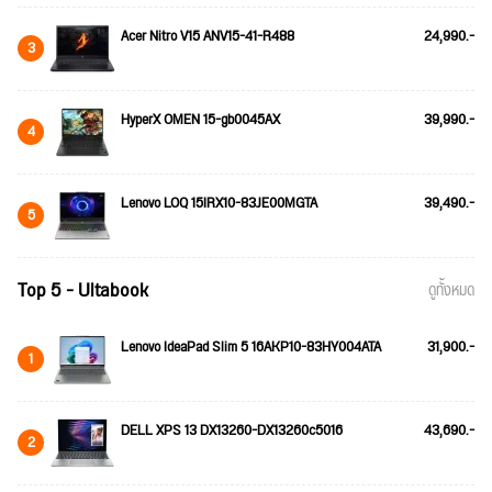
Acer Nitro V15 ANV15-41-R488
24,990.-
3
HyperX OMEN 15-gb0045AX
39,990.-
4
Lenovo LOQ 15IRX10-83JE00MGTA
39,490.-
5
Top 5 - Ultabook
ดูทั้งหมด
Lenovo IdeaPad Slim 5 16AKP10-83HY004ATA
31,900.-
1
DELL XPS 13 DX13260-DX13260c5016
43,690.-
2