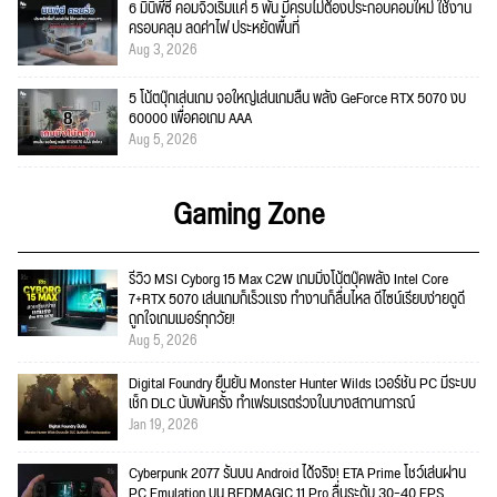
6 มินิพีซี คอมจิ๋วเริ่มแค่ 5 พัน มีครบไม่ต้องประกอบคอมใหม่ ใช้งาน
ครอบคลุม ลดค่าไฟ ประหยัดพื้นที่
Aug 3, 2026
5 โน้ตบุ๊กเล่นเกม จอใหญ่เล่นเกมลื่น พลัง GeForce RTX 5070 งบ
60000 เพื่อคอเกม AAA
Aug 5, 2026
Gaming Zone
รีวิว MSI Cyborg 15 Max C2W เกมมิ่งโน้ตบุ๊คพลัง Intel Core
7+RTX 5070 เล่นเกมก็เร็วแรง ทำงานก็ลื่นไหล ดีไซน์เรียบง่ายดูดี
ถูกใจเกมเมอร์ทุกวัย!
Aug 5, 2026
Digital Foundry ยืนยัน Monster Hunter Wilds เวอร์ชัน PC มีระบบ
เช็ก DLC นับพันครั้ง ทำเฟรมเรตร่วงในบางสถานการณ์
Jan 19, 2026
Cyberpunk 2077 รันบน Android ได้จริง! ETA Prime โชว์เล่นผ่าน
PC Emulation บน REDMAGIC 11 Pro ลื่นระดับ 30–40 FPS