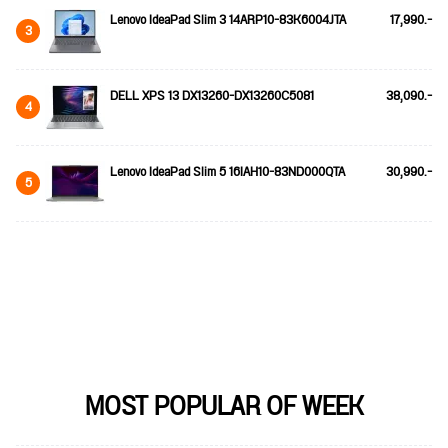
Lenovo IdeaPad Slim 3 14ARP10-83K6004JTA
17,990.-
3
DELL XPS 13 DX13260-DX13260C5081
38,090.-
4
Lenovo IdeaPad Slim 5 16IAH10-83ND000QTA
30,990.-
5
MOST POPULAR OF WEEK