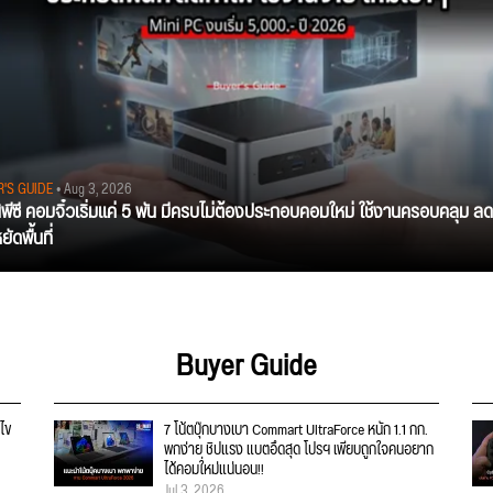
R'S GUIDE
• Aug 3, 2026
นิพีซี คอมจิ๋วเริ่มแค่ 5 พัน มีครบไม่ต้องประกอบคอมใหม่ ใช้งานครอบคลุม ลด
ัดพื้นที่
Buyer Guide
ไข
7 โน้ตบุ๊กบางเบา Commart UltraForce หนัก 1.1 กก.
พกง่าย ชิปแรง แบตอึดสุด โปรฯ เพียบถูกใจคนอยาก
ได้คอมใ่หม่แน่นอน!!
Jul 3, 2026