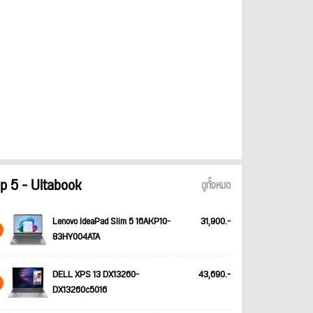
p 5 - Ultabook
ดูทั้งหมด
Lenovo IdeaPad Slim 5 16AKP10-
31,900.-
83HY004ATA
DELL XPS 13 DX13260-
43,690.-
DX13260c5016