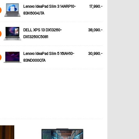
Lenovo IdeaPad Slim 3 14ARP10-
17,990.-
83K6004JTA
DELL XPS 13 DX13260-
38,090.-
DX13260C5081
Lenovo IdeaPad Slim 5 16IAH10-
30,990.-
83ND000QTA