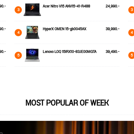
90.-
Acer Nitro V15 ANV15-41-R488
24,990.-
3
3
90.-
HyperX OMEN 15-gb0045AX
39,990.-
4
4
90.-
Lenovo LOQ 15IRX10-83JE00MGTA
39,490.-
5
5
MOST POPULAR OF WEEK