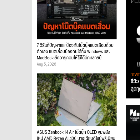
7 วิธีแก้ปัญหาและป้องกันโน๊ตบุ๊คแบตเสื่อมด้วย
ตัวเอง แบตเสื่อมป้องกันได้ทั้ง Windows และ
MacBook ยืดอายุคอมให้ใช้ได้อีกหลายปี!
Aug 5, 2026
REVI
รีวิ
สุดท
ASUS Zenbook 14 Air โน้ตบุ๊ก OLED ขุมพลัง
ใหม่ AMD Ryzen AI 400 บางเฉียบดีไซน์พรีเมียม