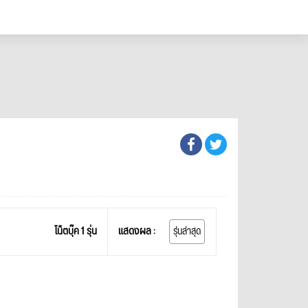
โน็ตบุ๊ค 1 รุ่น
แสดงผล :
รุ่นล่าสุด