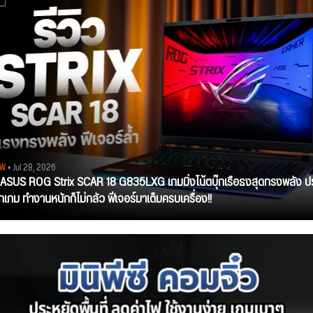
EW
• Jul 28, 2026
ว ASUS ROG Strix SCAR 18 G835LXG เกมมิ่งโน้ตบุ๊กเรือธงสุดทรงพลัง ป
ุกเกม ทำงานหนักก็ไม่กลัว ฟีเจอร์มาเต็มครบเครื่อง!!