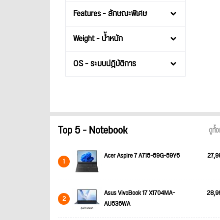
Features - ลักษณะพิเศษ
Weight - น้ำหนัก
OS - ระบบปฎิบัติการ
Top 5 - Notebook
ดูทั
Acer Aspire 7 A715-59G-59Y6
27,9
1
Asus VivoBook 17 X1704MA-
28,9
2
AU536WA