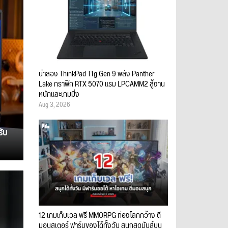
น่าลอง ThinkPad T1g Gen 9 พลัง Panther
Lake กราฟิก RTX 5070 แรม LPCAMM2 สู้งาน
หนักและเกมมิ่ง
Aug 3, 2026
รับ
12 เกมเก็บเวล ฟรี MMORPG ท่องโลกกว้าง ตี
มอนสเตอร์ ฟาร์มของได้ทั้งวัน สนุกสุดมันส์บน