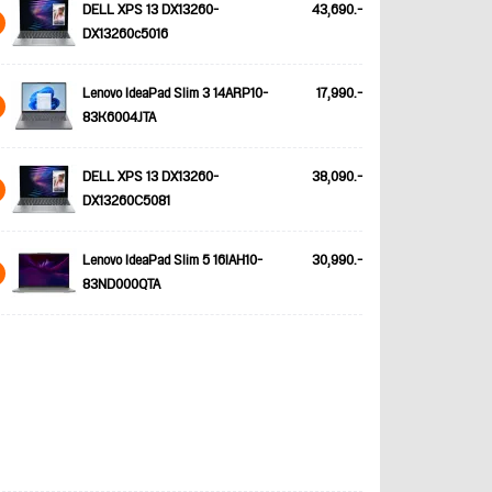
DELL XPS 13 DX13260-
43,690.-
DX13260c5016
Lenovo IdeaPad Slim 3 14ARP10-
17,990.-
83K6004JTA
DELL XPS 13 DX13260-
38,090.-
DX13260C5081
Lenovo IdeaPad Slim 5 16IAH10-
30,990.-
83ND000QTA