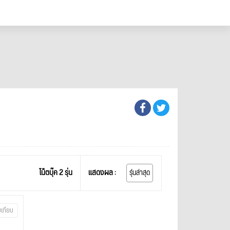
โน็ตบุ๊ค 2 รุ่น
แสดงผล :
รุ่นล่าสุด
บเทียบ