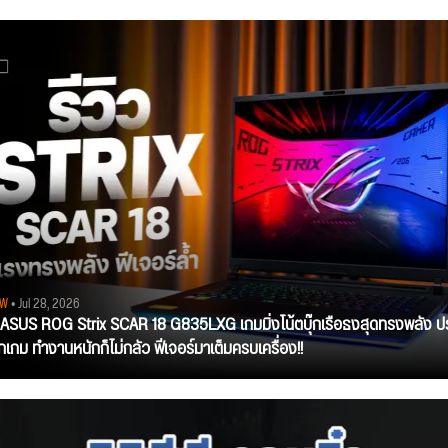
EW
• Jul 28, 2026
ว ASUS ROG Strix SCAR 18 G835LXG เกมมิ่งโน้ตบุ๊กเรือธงสุดทรงพลัง ป
ุกเกม ทำงานหนักก็ไม่กลัว ฟีเจอร์มาเต็มครบเครื่อง!!