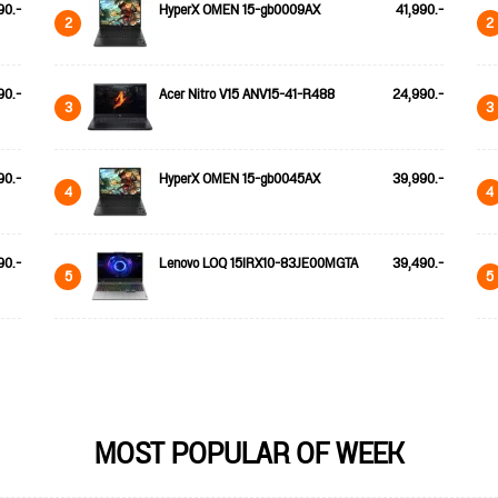
90.-
HyperX OMEN 15-gb0009AX
41,990.-
2
2
90.-
Acer Nitro V15 ANV15-41-R488
24,990.-
3
3
90.-
HyperX OMEN 15-gb0045AX
39,990.-
4
4
90.-
Lenovo LOQ 15IRX10-83JE00MGTA
39,490.-
5
5
MOST POPULAR OF WEEK