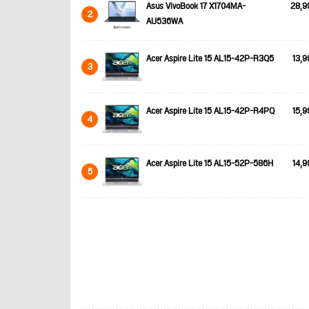
Asus VivoBook 17 X1704MA-
28,9
2
AU536WA
Acer Aspire Lite 15 AL15-42P-R3Q5
13,9
3
Acer Aspire Lite 15 AL15-42P-R4PQ
15,9
4
Acer Aspire Lite 15 AL15-52P-586H
14,9
5