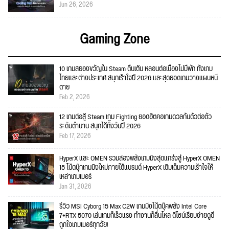
Jun 26, 2026
Gaming Zone
10 เกมสยองขวัญใน Steam ตื่นเต้น หลอนต่อเนื่องไม่มีพัก ทั้งเกม
ไทยและต่างประเทศ สนุกเร้าใจปี 2026 และสุดยอดเกมวางแผนหนี
ตาย
Feb 2, 2026
12 เกมต่อสู้ Steam เกม Fighting ยอดฮิตคอเกมดวลกันตัวต่อตัว
ระดับตำนาน สนุกได้ทั้งวันปี 2026
Feb 17, 2026
HyperX และ OMEN รวมสองพลังเกมมิงสุดแกร่งสู่ HyperX OMEN
15 โน้ตบุ๊กเกมมิงใหม่ภายใต้แบรนด์ HyperX เติมเต็มความเร้าใจให้
เหล่าเกมเมอร์
Jan 31, 2026
รีวิว MSI Cyborg 15 Max C2W เกมมิ่งโน้ตบุ๊คพลัง Intel Core
7+RTX 5070 เล่นเกมก็เร็วแรง ทำงานก็ลื่นไหล ดีไซน์เรียบง่ายดูดี
ถูกใจเกมเมอร์ทุกวัย!