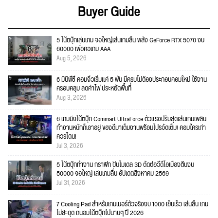
Buyer Guide
5 โน้ตบุ๊กเล่นเกม จอใหญ่เล่นเกมลื่น พลัง GeForce RTX 5070 งบ
60000 เพื่อคอเกม AAA
Aug 5, 2026
6 มินิพีซี คอมจิ๋วเริ่มแค่ 5 พัน มีครบไม่ต้องประกอบคอมใหม่ ใช้งาน
ครอบคลุม ลดค่าไฟ ประหยัดพื้นที่
Aug 3, 2026
6 เกมมิ่งโน้ตบุ๊ก Commart UltraForce ตัวแรงปรับสุดเล่นเกมเพลิน
ทำงานหนักก็เอาอยู่ ของดีมาเต็มงานพร้อมโปรจัดเต็ม! คอมใครเก่า
ควรโดน!
Jul 3, 2026
5 โน้ตบุ๊กทำงาน กราฟิก ปั้นโมเดล 3D ตัดต่อวีดีโอเบื้องต้นงบ
50000 จอใหญ่ เล่นเกมลื่น อัปเดตสิงหาคม 2569
Jul 31, 2026
7 Cooling Pad สำหรับเกมเมอร์ตัวจริงงบ 1000 เย็นเร็ว เล่นลื่น เกม
ไม่สะดุด ถนอมโน้ตบุ๊กไปนานๆ ปี 2026