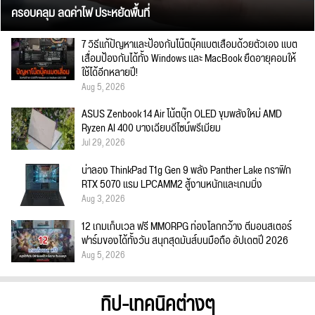
ครอบคลุม ลดค่าไฟ ประหยัดพื้นที่
7 วิธีแก้ปัญหาและป้องกันโน๊ตบุ๊คแบตเสื่อมด้วยตัวเอง แบต
เสื่อมป้องกันได้ทั้ง Windows และ MacBook ยืดอายุคอมให้
ใช้ได้อีกหลายปี!
Aug 5, 2026
ASUS Zenbook 14 Air โน้ตบุ๊ก OLED ขุมพลังใหม่ AMD
Ryzen AI 400 บางเฉียบดีไซน์พรีเมียม
Jul 29, 2026
น่าลอง ThinkPad T1g Gen 9 พลัง Panther Lake กราฟิก
RTX 5070 แรม LPCAMM2 สู้งานหนักและเกมมิ่ง
Aug 3, 2026
12 เกมเก็บเวล ฟรี MMORPG ท่องโลกกว้าง ตีมอนสเตอร์
ฟาร์มของได้ทั้งวัน สนุกสุดมันส์บนมือถือ อัปเดตปี 2026
Aug 5, 2026
ทิป-เทคนิคต่างๆ