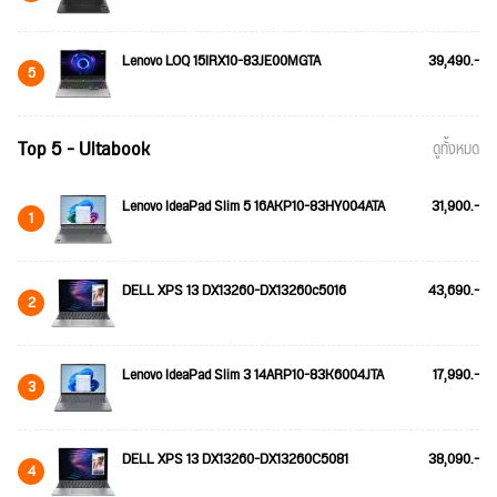
Lenovo LOQ 15IRX10-83JE00MGTA
39,490.-
5
Top 5 - Ultabook
ดูทั้งหมด
Lenovo IdeaPad Slim 5 16AKP10-83HY004ATA
31,900.-
1
DELL XPS 13 DX13260-DX13260c5016
43,690.-
2
Lenovo IdeaPad Slim 3 14ARP10-83K6004JTA
17,990.-
3
DELL XPS 13 DX13260-DX13260C5081
38,090.-
4