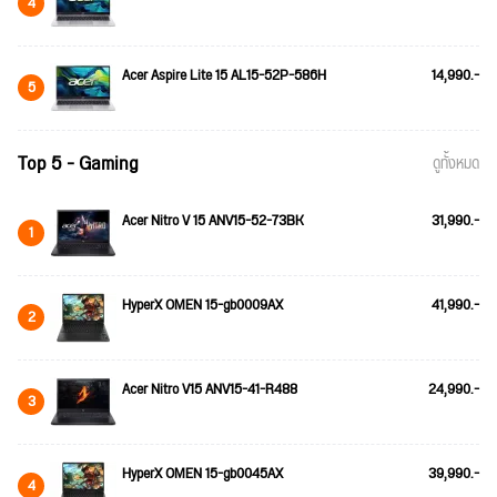
4
Acer Aspire Lite 15 AL15-52P-586H
14,990.-
5
Top 5 - Gaming
ดูทั้งหมด
Acer Nitro V 15 ANV15-52-73BK
31,990.-
1
HyperX OMEN 15-gb0009AX
41,990.-
2
Acer Nitro V15 ANV15-41-R488
24,990.-
3
HyperX OMEN 15-gb0045AX
39,990.-
4