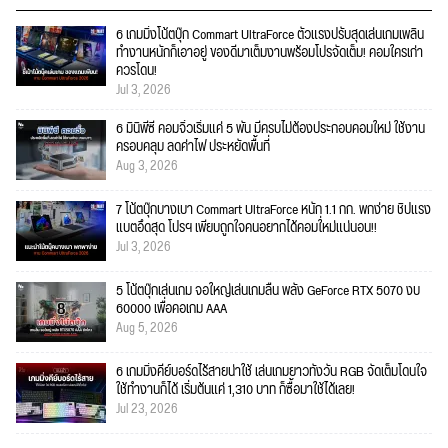
6 เกมมิ่งโน้ตบุ๊ก Commart UltraForce ตัวแรงปรับสุดเล่นเกมเพลิน
ทำงานหนักก็เอาอยู่ ของดีมาเต็มงานพร้อมโปรจัดเต็ม! คอมใครเก่า
ควรโดน!
Jul 3, 2026
6 มินิพีซี คอมจิ๋วเริ่มแค่ 5 พัน มีครบไม่ต้องประกอบคอมใหม่ ใช้งาน
ครอบคลุม ลดค่าไฟ ประหยัดพื้นที่
Aug 3, 2026
7 โน้ตบุ๊กบางเบา Commart UltraForce หนัก 1.1 กก. พกง่าย ชิปแรง
แบตอึดสุด โปรฯ เพียบถูกใจคนอยากได้คอมใ่หม่แน่นอน!!
Jul 3, 2026
5 โน้ตบุ๊กเล่นเกม จอใหญ่เล่นเกมลื่น พลัง GeForce RTX 5070 งบ
60000 เพื่อคอเกม AAA
Aug 5, 2026
6 เกมมิ่งคีย์บอร์ดไร้สายน่าใช้ เล่นเกมยาวทั้งวัน RGB จัดเต็มโดนใจ
ใช้ทำงานก็ได้ เริ่มต้นแค่ 1,310 บาท ก็ซื้อมาใช้ได้เลย!
Jul 23, 2026