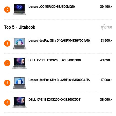
Lenovo LOQ 15IRX10-83JE00MGTA
39,490.-
5
Top 5 - Ultabook
ดูทั้งหมด
Lenovo IdeaPad Slim 5 16AKP10-83HY004ATA
31,900.-
1
DELL XPS 13 DX13260-DX13260c5016
43,690.-
2
Lenovo IdeaPad Slim 3 14ARP10-83K6004JTA
17,990.-
3
DELL XPS 13 DX13260-DX13260C5081
38,090.-
4