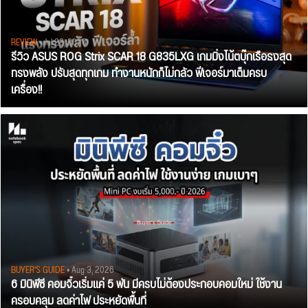
REVIEW
• Jul 28, 2026
รีวิว ASUS ROG Strix SCAR 18 G835LXG เกมมิ่งโน้ตบุ๊กเรือธงสุด
ทรงพลัง ปรับสุดทุกเกม ทำงานหนักก็ไม่กลัว ฟีเจอร์มาเต็มครบ
เครื่อง!!
BUYER'S GUIDE
• Aug 3, 2026
6 มินิพีซี คอมจิ๋วเริ่มแค่ 5 พัน มีครบไม่ต้องประกอบคอมใหม่ ใช้งาน
ครอบคลุม ลดค่าไฟ ประหยัดพื้นที่