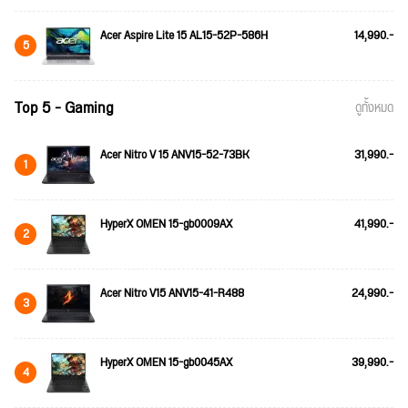
Acer Aspire Lite 15 AL15-52P-586H
14,990.-
5
Top 5 - Gaming
ดูทั้งหมด
Acer Nitro V 15 ANV15-52-73BK
31,990.-
1
HyperX OMEN 15-gb0009AX
41,990.-
2
Acer Nitro V15 ANV15-41-R488
24,990.-
3
HyperX OMEN 15-gb0045AX
39,990.-
4