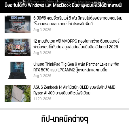
ป้องกันได้ทั้ง Windows และ MacBook ยืดอายุคอมให้ใช้ได้อีกหลายปี!
6 มินิพีซี คอมจิ๋วเริ่มแค่ 5 พัน มีครบไม่ต้องประกอบคอมใหม่
ใช้งานครอบคลุม ลดค่าไฟ ประหยัดพื้นที่
Aug 3, 2026
12 เกมเก็บเวล ฟรี MMORPG ท่องโลกกว้าง ตีมอนสเตอร์
ฟาร์มของได้ทั้งวัน สนุกสุดมันส์บนมือถือ อัปเดตปี 2026
Aug 5, 2026
น่าลอง ThinkPad T1g Gen 9 พลัง Panther Lake กราฟิก
RTX 5070 แรม LPCAMM2 สู้งานหนักและเกมมิ่ง
Aug 3, 2026
ASUS Zenbook 14 Air โน้ตบุ๊ก OLED ขุมพลังใหม่ AMD
Ryzen AI 400 บางเฉียบดีไซน์พรีเมียม
Jul 29, 2026
ทิป-เทคนิคต่างๆ