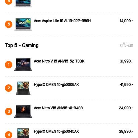
4
Acer Aspire Lite 15 AL15-52P-586H
14,990.-
5
Top 5 - Gaming
ดูทั้งหมด
Acer Nitro V 15 ANV15-52-73BK
31,990.-
1
HyperX OMEN 15-gb0009AX
41,990.-
2
Acer Nitro V15 ANV15-41-R488
24,990.-
3
HyperX OMEN 15-gb0045AX
39,990.-
4