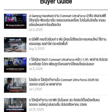
Buyer Guide
4 Gaming Handheld งาน Commart UltraForce น่าซื้อ เล่นเกมพีซี
ได้ทุกเมื่อ ฟีเจอร์มาเต็ม ของแถมครบเครื่อง โปรโมชั่นจัดเต็ม เกมเม
อร์คนไหนอยากโดนต้องจัด!
Jul 4, 2026
6 มินิพีซี คอมจิ๋วเริ่มแค่ 5 พัน มีครบไม่ต้องประกอบคอมใหม่ ใช้งาน
ครอบคลุม ลดค่าไฟ ประหยัดพื้นที่
Aug 3, 2026
7 โน้ตบุ๊กบางเบา Commart UltraForce หนัก 1.1 กก. พกง่าย ชิปแรง
แบตอึดสุด โปรฯ เพียบถูกใจคนอยากได้คอมใ่หม่แน่นอน!!
Jul 3, 2026
โปรเด็ด 6 โน้ตบุ๊กทำงานใน Commart Ultra Force 2026 งบ
30000 แรงมี AI พกพาง่าย
Jul 1, 2026
5 โน้ตบุ๊กทำงาน กราฟิก ปั้นโมเดล 3D ตัดต่อวีดีโอเบื้องต้นงบ
50000 จอใหญ่ เล่นเกมลื่น อัปเดตสิงหาคม 2569
Jul 31, 2026