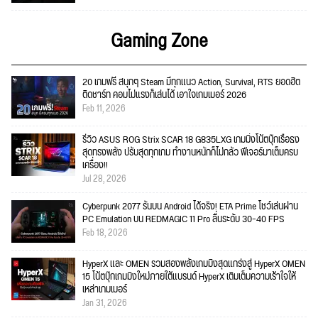
Gaming Zone
20 เกมฟรี สนุกๆ Steam มีทุกแนว Action, Survival, RTS ยอดฮิต
ติดชาร์ท คอมไม่แรงก็เล่นได้ เอาใจเกมเมอร์ 2026
Feb 11, 2026
รีวิว ASUS ROG Strix SCAR 18 G835LXG เกมมิ่งโน้ตบุ๊กเรือธง
สุดทรงพลัง ปรับสุดทุกเกม ทำงานหนักก็ไม่กลัว ฟีเจอร์มาเต็มครบ
เครื่อง!!
Jul 28, 2026
Cyberpunk 2077 รันบน Android ได้จริง! ETA Prime โชว์เล่นผ่าน
PC Emulation บน REDMAGIC 11 Pro ลื่นระดับ 30–40 FPS
Feb 18, 2026
HyperX และ OMEN รวมสองพลังเกมมิงสุดแกร่งสู่ HyperX OMEN
15 โน้ตบุ๊กเกมมิงใหม่ภายใต้แบรนด์ HyperX เติมเต็มความเร้าใจให้
เหล่าเกมเมอร์
Jan 31, 2026