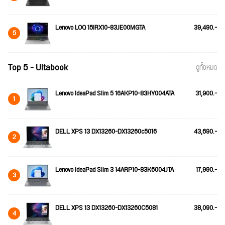
Lenovo LOQ 15IRX10-83JE00MGTA
39,490.-
5
Top 5 - Ultabook
ดูทั้งหมด
Lenovo IdeaPad Slim 5 16AKP10-83HY004ATA
31,900.-
1
DELL XPS 13 DX13260-DX13260c5016
43,690.-
2
Lenovo IdeaPad Slim 3 14ARP10-83K6004JTA
17,990.-
3
DELL XPS 13 DX13260-DX13260C5081
38,090.-
4