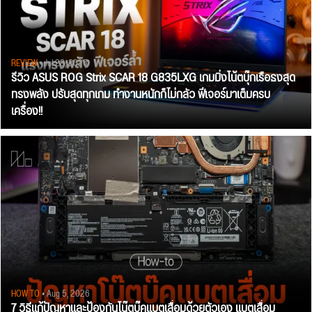
REVIEW
• Jul 28, 2026
รีวิว ASUS ROG Strix SCAR 18 G835LXG เกมมิ่งโน้ตบุ๊กเรือธงสุด
ทรงพลัง ปรับสุดทุกเกม ทำงานหนักก็ไม่กลัว ฟีเจอร์มาเต็มครบ
เครื่อง!!
HOW TO
• Aug 5, 2026
7 วิธีแก้ปัญหาและป้องกันโน๊ตบุ๊คแบตเสื่อมด้วยตัวเอง แบตเสื่อม