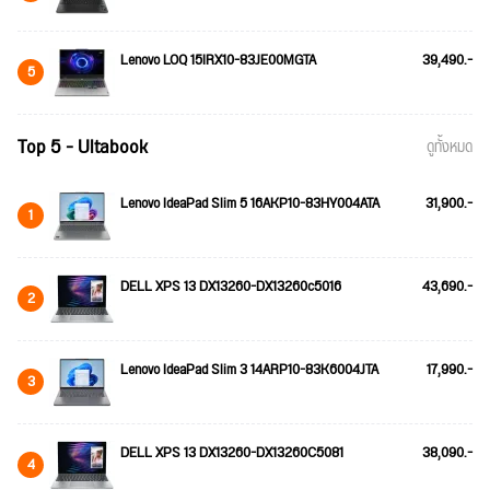
Lenovo LOQ 15IRX10-83JE00MGTA
39,490.-
5
Top 5 - Ultabook
ดูทั้งหมด
Lenovo IdeaPad Slim 5 16AKP10-83HY004ATA
31,900.-
1
DELL XPS 13 DX13260-DX13260c5016
43,690.-
2
Lenovo IdeaPad Slim 3 14ARP10-83K6004JTA
17,990.-
3
DELL XPS 13 DX13260-DX13260C5081
38,090.-
4