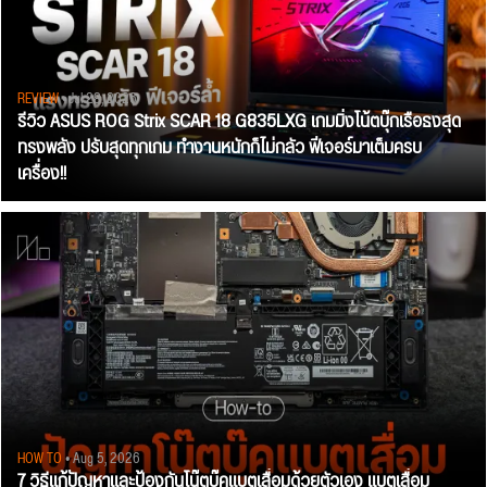
REVIEW
• Jul 28, 2026
รีวิว ASUS ROG Strix SCAR 18 G835LXG เกมมิ่งโน้ตบุ๊กเรือธงสุด
ทรงพลัง ปรับสุดทุกเกม ทำงานหนักก็ไม่กลัว ฟีเจอร์มาเต็มครบ
เครื่อง!!
HOW TO
• Aug 5, 2026
7 วิธีแก้ปัญหาและป้องกันโน๊ตบุ๊คแบตเสื่อมด้วยตัวเอง แบตเสื่อม