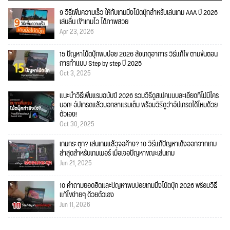
9 วิธีเพิ่มความเร็ว ให้กับเกมมิ่งโน้ตบุ๊กสำหรับเล่นเกม AAA ปี 2026
เล่นลื่น เข้าเกมไว ได้ภาพสวย
Apr 23, 2026
15 ปัญหาโน้ตบุ๊กพบบ่อย 2026 สังเกตุอาการ วิธีแก้ไข ตามขั้นตอน
การทำแบบ Step by step ปี 2025
Oct 3, 2025
แนะนำวิธีเพิ่มแรมฉบับปี 2026 รวมวิธีดูสเปคแบบละเอียดที่ไม่มีใคร
บอก! อัปเกรดแล้วบอกลาแรมเต็ม พร้อมวิธีดูว่าอัปเกรดได้ไหมด้วย
ตัวเอง!
Oct 30, 2025
เกมกระตุก? เล่นเกมแล้วจอค้าง? 10 วิธีแก้ปัญหาเด้งออกจากเกม
ล่าสุดสำหรับเกมเมอร์ เมื่อเจอปัญหาขณะเล่นเกม
Jun 21, 2025
10 คำถามยอดฮิตและปัญหาพบบ่อยเกมมิ่งโน้ตบุ๊ก 2026 พร้อมวิธี
แก้ไขง่ายๆ ด้วยตัวเอง
Jun 11, 2026