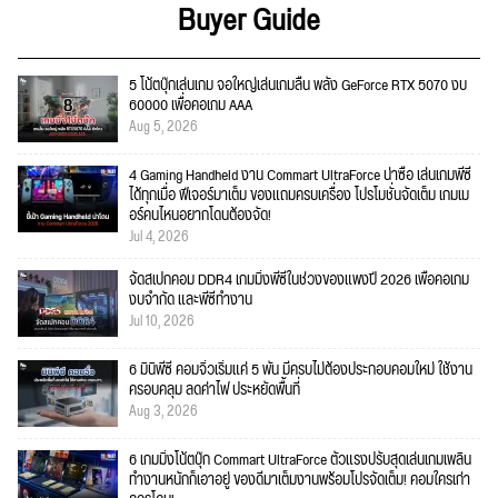
Buyer Guide
5 โน้ตบุ๊กเล่นเกม จอใหญ่เล่นเกมลื่น พลัง GeForce RTX 5070 งบ
60000 เพื่อคอเกม AAA
Aug 5, 2026
4 Gaming Handheld งาน Commart UltraForce น่าซื้อ เล่นเกมพีซี
ได้ทุกเมื่อ ฟีเจอร์มาเต็ม ของแถมครบเครื่อง โปรโมชั่นจัดเต็ม เกมเม
อร์คนไหนอยากโดนต้องจัด!
Jul 4, 2026
จัดสเปกคอม DDR4 เกมมิ่งพีซีในช่วงของแพงปี 2026 เพื่อคอเกม
งบจำกัด และพีซีทำงาน
Jul 10, 2026
6 มินิพีซี คอมจิ๋วเริ่มแค่ 5 พัน มีครบไม่ต้องประกอบคอมใหม่ ใช้งาน
ครอบคลุม ลดค่าไฟ ประหยัดพื้นที่
Aug 3, 2026
6 เกมมิ่งโน้ตบุ๊ก Commart UltraForce ตัวแรงปรับสุดเล่นเกมเพลิน
ทำงานหนักก็เอาอยู่ ของดีมาเต็มงานพร้อมโปรจัดเต็ม! คอมใครเก่า