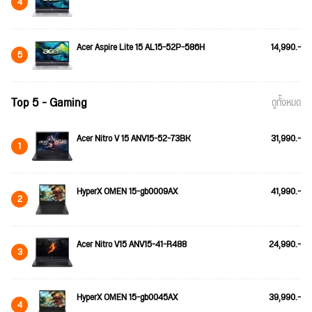
4
Acer Aspire Lite 15 AL15-52P-586H
14,990.-
5
Top 5 - Gaming
ดูทั้งหมด
Acer Nitro V 15 ANV15-52-73BK
31,990.-
1
HyperX OMEN 15-gb0009AX
41,990.-
2
Acer Nitro V15 ANV15-41-R488
24,990.-
3
HyperX OMEN 15-gb0045AX
39,990.-
4