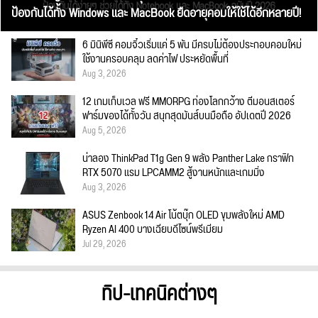
ป้องกันได้ทั้ง Windows และ MacBook ยืดอายุคอมให้ใช้ได้อีกหลายปี!
6 มินิพีซี คอมจิ๋วเริ่มแค่ 5 พัน มีครบไม่ต้องประกอบคอมใหม่
ใช้งานครอบคลุม ลดค่าไฟ ประหยัดพื้นที่
Aug 3, 2026
12 เกมเก็บเวล ฟรี MMORPG ท่องโลกกว้าง ตีมอนสเตอร์
ฟาร์มของได้ทั้งวัน สนุกสุดมันส์บนมือถือ อัปเดตปี 2026
Aug 5, 2026
น่าลอง ThinkPad T1g Gen 9 พลัง Panther Lake กราฟิก
RTX 5070 แรม LPCAMM2 สู้งานหนักและเกมมิ่ง
Aug 3, 2026
ASUS Zenbook 14 Air โน้ตบุ๊ก OLED ขุมพลังใหม่ AMD
Ryzen AI 400 บางเฉียบดีไซน์พรีเมียม
Jul 29, 2026
ทิป-เทคนิคต่างๆ