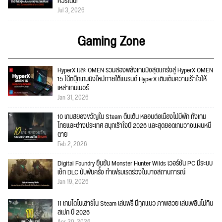
ควรโดน!
Jul 3, 2026
Gaming Zone
HyperX และ OMEN รวมสองพลังเกมมิงสุดแกร่งสู่ HyperX OMEN
15 โน้ตบุ๊กเกมมิงใหม่ภายใต้แบรนด์ HyperX เติมเต็มความเร้าใจให้
เหล่าเกมเมอร์
Jan 31, 2026
10 เกมสยองขวัญใน Steam ตื่นเต้น หลอนต่อเนื่องไม่มีพัก ทั้งเกม
ไทยและต่างประเทศ สนุกเร้าใจปี 2026 และสุดยอดเกมวางแผนหนี
ตาย
Feb 2, 2026
Digital Foundry ยืนยัน Monster Hunter Wilds เวอร์ชัน PC มีระบบ
เช็ก DLC นับพันครั้ง ทำเฟรมเรตร่วงในบางสถานการณ์
Jan 19, 2026
11 เกมไดโนเสาร์ใน Steam เล่นฟรี มีทุกแนว ภาพสวย เล่นเพลินไม่กิน
สเปก ปี 2026