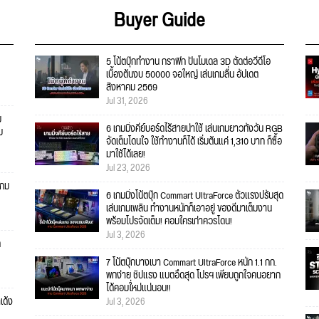
Buyer Guide
5 โน้ตบุ๊กทำงาน กราฟิก ปั้นโมเดล 3D ตัดต่อวีดีโอ
เบื้องต้นงบ 50000 จอใหญ่ เล่นเกมลื่น อัปเดต
สิงหาคม 2569
Jul 31, 2026
บ
6 เกมมิ่งคีย์บอร์ดไร้สายน่าใช้ เล่นเกมยาวทั้งวัน RGB
ม
จัดเต็มโดนใจ ใช้ทำงานก็ได้ เริ่มต้นแค่ 1,310 บาท ก็ซื้อ
มาใช้ได้เลย!
Jul 23, 2026
เกม
6 เกมมิ่งโน้ตบุ๊ก Commart UltraForce ตัวแรงปรับสุด
เล่นเกมเพลิน ทำงานหนักก็เอาอยู่ ของดีมาเต็มงาน
พร้อมโปรจัดเต็ม! คอมใครเก่าควรโดน!
Jul 3, 2026
ก
7 โน้ตบุ๊กบางเบา Commart UltraForce หนัก 1.1 กก.
พกง่าย ชิปแรง แบตอึดสุด โปรฯ เพียบถูกใจคนอยาก
ได้คอมใ่หม่แน่นอน!!
เด้ง
Jul 3, 2026