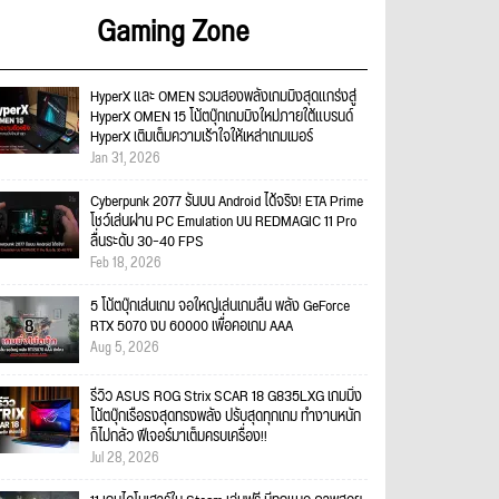
Gaming Zone
HyperX และ OMEN รวมสองพลังเกมมิงสุดแกร่งสู่
HyperX OMEN 15 โน้ตบุ๊กเกมมิงใหม่ภายใต้แบรนด์
HyperX เติมเต็มความเร้าใจให้เหล่าเกมเมอร์
Jan 31, 2026
Cyberpunk 2077 รันบน Android ได้จริง! ETA Prime
โชว์เล่นผ่าน PC Emulation บน REDMAGIC 11 Pro
ลื่นระดับ 30–40 FPS
Feb 18, 2026
5 โน้ตบุ๊กเล่นเกม จอใหญ่เล่นเกมลื่น พลัง GeForce
RTX 5070 งบ 60000 เพื่อคอเกม AAA
Aug 5, 2026
รีวิว ASUS ROG Strix SCAR 18 G835LXG เกมมิ่ง
โน้ตบุ๊กเรือธงสุดทรงพลัง ปรับสุดทุกเกม ทำงานหนัก
ก็ไม่กลัว ฟีเจอร์มาเต็มครบเครื่อง!!
Jul 28, 2026