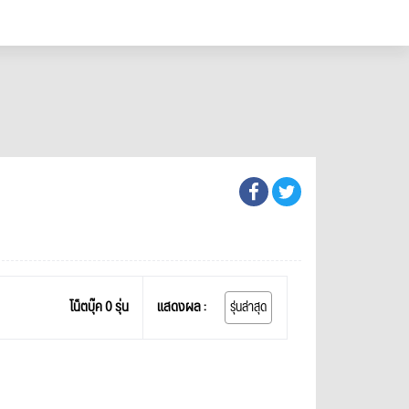
โน็ตบุ๊ค 0 รุ่น
แสดงผล :
รุ่นล่าสุด