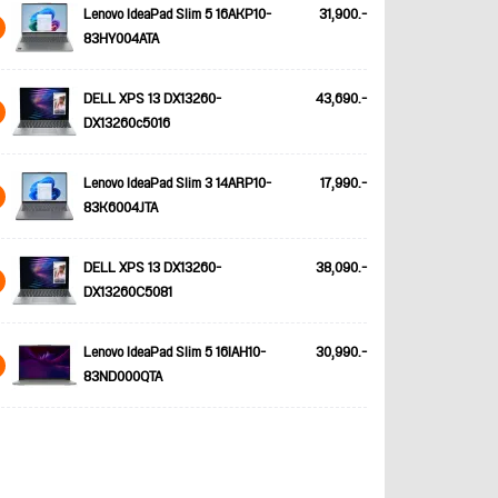
Lenovo IdeaPad Slim 5 16AKP10-
31,900.-
83HY004ATA
DELL XPS 13 DX13260-
43,690.-
DX13260c5016
Lenovo IdeaPad Slim 3 14ARP10-
17,990.-
83K6004JTA
DELL XPS 13 DX13260-
38,090.-
DX13260C5081
Lenovo IdeaPad Slim 5 16IAH10-
30,990.-
83ND000QTA