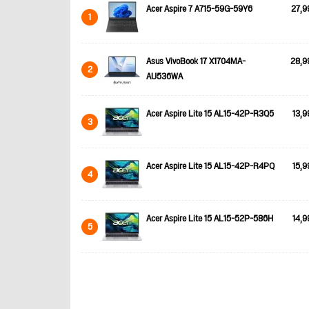
Acer Aspire 7 A715-59G-59Y6
27,9
1
Asus VivoBook 17 X1704MA-
28,9
2
AU536WA
Acer Aspire Lite 15 AL15-42P-R3Q5
13,9
3
Acer Aspire Lite 15 AL15-42P-R4PQ
15,9
4
Acer Aspire Lite 15 AL15-52P-586H
14,9
5