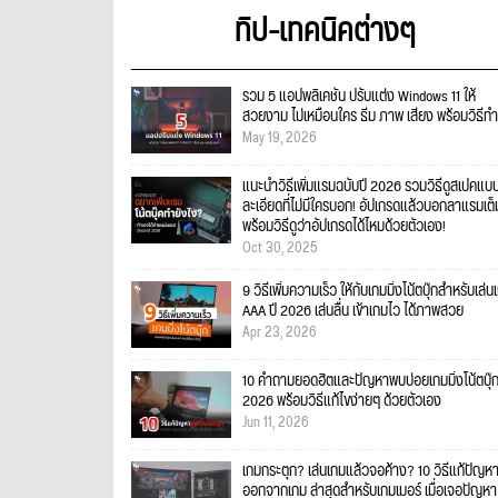
ทิป-เทคนิคต่างๆ
รวม 5 แอปพลิเคชัน ปรับแต่ง Windows 11 ให้
สวยงาม ไม่เหมือนใคร ธีม ภาพ เสียง พร้อมวิธีทำ
May 19, 2026
แนะนำวิธีเพิ่มแรมฉบับปี 2026 รวมวิธีดูสเปคแบ
ละเอียดที่ไม่มีใครบอก! อัปเกรดแล้วบอกลาแรมเต็
พร้อมวิธีดูว่าอัปเกรดได้ไหมด้วยตัวเอง!
Oct 30, 2025
9 วิธีเพิ่มความเร็ว ให้กับเกมมิ่งโน้ตบุ๊กสำหรับเล่น
AAA ปี 2026 เล่นลื่น เข้าเกมไว ได้ภาพสวย
Apr 23, 2026
10 คำถามยอดฮิตและปัญหาพบบ่อยเกมมิ่งโน้ตบุ๊
2026 พร้อมวิธีแก้ไขง่ายๆ ด้วยตัวเอง
Jun 11, 2026
เกมกระตุก? เล่นเกมแล้วจอค้าง? 10 วิธีแก้ปัญหา
ออกจากเกม ล่าสุดสำหรับเกมเมอร์ เมื่อเจอปัญหา