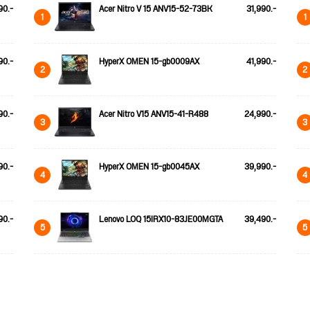
90.-
Acer Nitro V 15 ANV15-52-73BK
31,990.-
1
1
90.-
HyperX OMEN 15-gb0009AX
41,990.-
2
2
90.-
Acer Nitro V15 ANV15-41-R488
24,990.-
3
3
90.-
HyperX OMEN 15-gb0045AX
39,990.-
4
4
90.-
Lenovo LOQ 15IRX10-83JE00MGTA
39,490.-
5
5