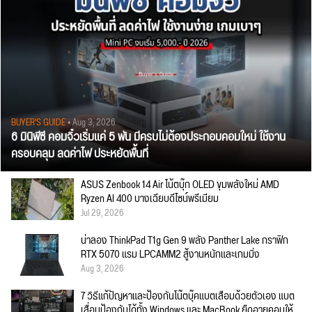
BUYER'S GUIDE
• Aug 3, 2026
6 มินิพีซี คอมจิ๋วเริ่มแค่ 5 พัน มีครบไม่ต้องประกอบคอมใหม่ ใช้งาน
ครอบคลุม ลดค่าไฟ ประหยัดพื้นที่
ASUS Zenbook 14 Air โน้ตบุ๊ก OLED ขุมพลังใหม่ AMD
Ryzen AI 400 บางเฉียบดีไซน์พรีเมียม
Jul 29, 2026
น่าลอง ThinkPad T1g Gen 9 พลัง Panther Lake กราฟิก
RTX 5070 แรม LPCAMM2 สู้งานหนักและเกมมิ่ง
Aug 3, 2026
7 วิธีแก้ปัญหาและป้องกันโน๊ตบุ๊คแบตเสื่อมด้วยตัวเอง แบต
เสื่อมป้องกันได้ทั้ง Windows และ MacBook ยืดอายุคอมให้