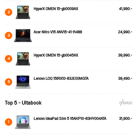
HyperX OMEN 15-gb0009AX
41,990.-
2
Acer Nitro V15 ANV15-41-R488
24,990.-
3
HyperX OMEN 15-gb0045AX
39,990.-
4
Lenovo LOQ 15IRX10-83JE00MGTA
39,490.-
5
Top 5 - Ultabook
ดูทั้งหมด
Lenovo IdeaPad Slim 5 16AKP10-83HY004ATA
31,900.-
1