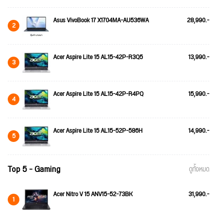
Asus VivoBook 17 X1704MA-AU536WA
28,990.-
2
Acer Aspire Lite 15 AL15-42P-R3Q5
13,990.-
3
Acer Aspire Lite 15 AL15-42P-R4PQ
15,990.-
4
Acer Aspire Lite 15 AL15-52P-586H
14,990.-
5
Top 5 - Gaming
ดูทั้งหมด
Acer Nitro V 15 ANV15-52-73BK
31,990.-
1