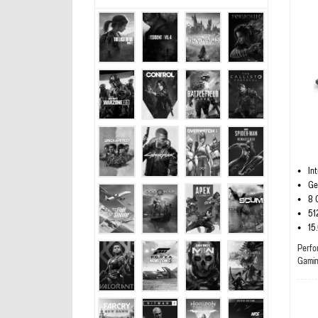
In
Ge
8 
51
15
Perfo
Gami