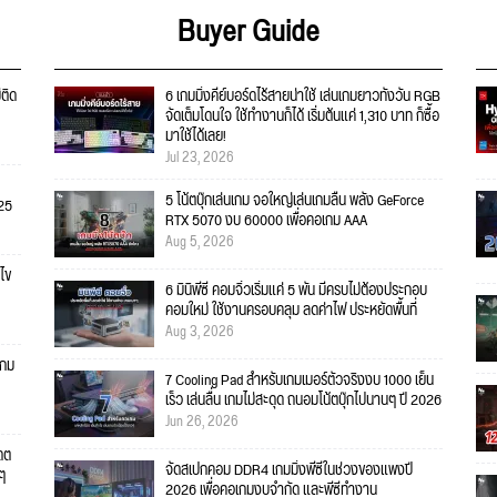
Buyer Guide
่ติด
6 เกมมิ่งคีย์บอร์ดไร้สายน่าใช้ เล่นเกมยาวทั้งวัน RGB
จัดเต็มโดนใจ ใช้ทำงานก็ได้ เริ่มต้นแค่ 1,310 บาท ก็ซื้อ
มาใช้ได้เลย!
Jul 23, 2026
5 โน้ตบุ๊กเล่นเกม จอใหญ่เล่นเกมลื่น พลัง GeForce
025
RTX 5070 งบ 60000 เพื่อคอเกม AAA
Aug 5, 2026
ไข
6 มินิพีซี คอมจิ๋วเริ่มแค่ 5 พัน มีครบไม่ต้องประกอบ
คอมใหม่ ใช้งานครอบคลุม ลดค่าไฟ ประหยัดพื้นที่
Aug 3, 2026
เกม
7 Cooling Pad สำหรับเกมเมอร์ตัวจริงงบ 1000 เย็น
เร็ว เล่นลื่น เกมไม่สะดุด ถนอมโน้ตบุ๊กไปนานๆ ปี 2026
Jun 26, 2026
เดต
จัดสเปกคอม DDR4 เกมมิ่งพีซีในช่วงของแพงปี
ยๆ
2026 เพื่อคอเกมงบจำกัด และพีซีทำงาน