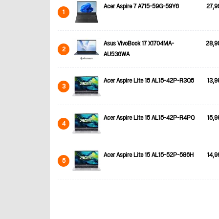
Acer Aspire 7 A715-59G-59Y6
27,9
1
Asus VivoBook 17 X1704MA-
28,9
2
AU536WA
Acer Aspire Lite 15 AL15-42P-R3Q5
13,9
3
Acer Aspire Lite 15 AL15-42P-R4PQ
15,9
4
Acer Aspire Lite 15 AL15-52P-586H
14,9
5