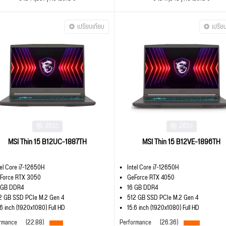
เปรียบเทียบ
เปรีย
มีรีวิว
มีรีวิว
MSI Thin 15 B12UC-1887TH
MSI Thin 15 B12VE-1896TH
tel Core i7-12650H
Intel Core i7-12650H
Force RTX 3050
GeForce RTX 4050
 GB DDR4
16 GB DDR4
2 GB SSD PCIe M.2 Gen 4
512 GB SSD PCIe M.2 Gen 4
.6 inch (1920x1080) Full HD
15.6 inch (1920x1080) Full HD
rmance
(22.88)
Performance
(26.36)