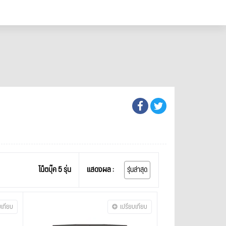
โน็ตบุ๊ค 5 รุ่น
แสดงผล :
รุ่นล่าสุด
บเทียบ
เปรียบเทียบ