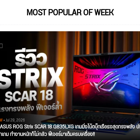
MOST POPULAR OF WEEK
EW
• Jul 28, 2026
ว ASUS ROG Strix SCAR 18 G835LXG เกมมิ่งโน้ตบุ๊กเรือธงสุดทรงพลัง ป
ุกเกม ทำงานหนักก็ไม่กลัว ฟีเจอร์มาเต็มครบเครื่อง!!