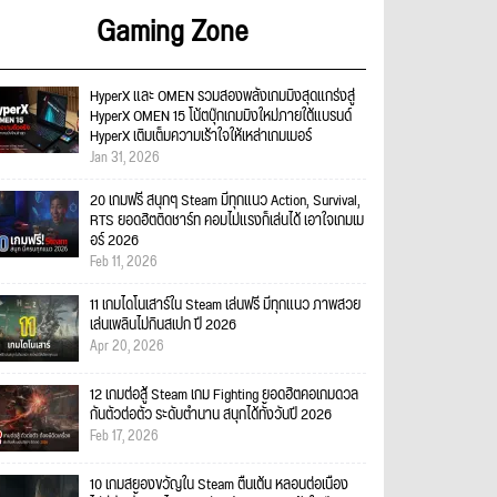
Gaming Zone
HyperX และ OMEN รวมสองพลังเกมมิงสุดแกร่งสู่
HyperX OMEN 15 โน้ตบุ๊กเกมมิงใหม่ภายใต้แบรนด์
HyperX เติมเต็มความเร้าใจให้เหล่าเกมเมอร์
Jan 31, 2026
20 เกมฟรี สนุกๆ Steam มีทุกแนว Action, Survival,
RTS ยอดฮิตติดชาร์ท คอมไม่แรงก็เล่นได้ เอาใจเกมเม
อร์ 2026
Feb 11, 2026
11 เกมไดโนเสาร์ใน Steam เล่นฟรี มีทุกแนว ภาพสวย
เล่นเพลินไม่กินสเปก ปี 2026
Apr 20, 2026
12 เกมต่อสู้ Steam เกม Fighting ยอดฮิตคอเกมดวล
กันตัวต่อตัว ระดับตำนาน สนุกได้ทั้งวันปี 2026
Feb 17, 2026
10 เกมสยองขวัญใน Steam ตื่นเต้น หลอนต่อเนื่อง