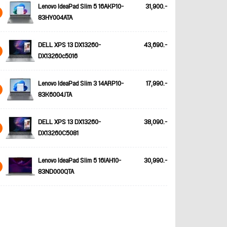
Lenovo IdeaPad Slim 5 16AKP10-
31,900.-
83HY004ATA
DELL XPS 13 DX13260-
43,690.-
DX13260c5016
Lenovo IdeaPad Slim 3 14ARP10-
17,990.-
83K6004JTA
DELL XPS 13 DX13260-
38,090.-
DX13260C5081
Lenovo IdeaPad Slim 5 16IAH10-
30,990.-
83ND000QTA