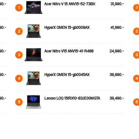
90.-
Acer Nitro V 15 ANV15-52-73BK
31,990.-
1
1
90.-
HyperX OMEN 15-gb0009AX
41,990.-
2
2
90.-
Acer Nitro V15 ANV15-41-R488
24,990.-
3
3
90.-
HyperX OMEN 15-gb0045AX
39,990.-
4
4
90.-
Lenovo LOQ 15IRX10-83JE00MGTA
39,490.-
5
5