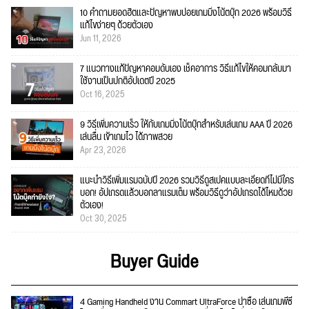
10 คำถามยอดฮิตและปัญหาพบบ่อยเกมมิ่งโน้ตบุ๊ก 2026 พร้อมวิธี
แก้ไขง่ายๆ ด้วยตัวเอง
Jun 11, 2026
7 แนวทางแก้ปัญหาคอมดับเอง เช็คอาการ วิธีแก้ไขให้คอมกลับมา
ใช้งานเป็นปกติอัปเดตปี 2025
Oct 16, 2025
9 วิธีเพิ่มความเร็ว ให้กับเกมมิ่งโน้ตบุ๊กสำหรับเล่นเกม AAA ปี 2026
เล่นลื่น เข้าเกมไว ได้ภาพสวย
Apr 23, 2026
แนะนำวิธีเพิ่มแรมฉบับปี 2026 รวมวิธีดูสเปคแบบละเอียดที่ไม่มีใคร
บอก! อัปเกรดแล้วบอกลาแรมเต็ม พร้อมวิธีดูว่าอัปเกรดได้ไหมด้วย
ตัวเอง!
Oct 30, 2025
Buyer Guide
4 Gaming Handheld งาน Commart UltraForce น่าซื้อ เล่นเกมพีซี