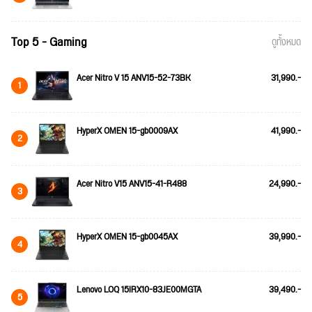
Top 5 - Gaming
ดูทั้งหมด
Acer Nitro V 15 ANV15-52-73BK
31,990.-
1
HyperX OMEN 15-gb0009AX
41,990.-
2
Acer Nitro V15 ANV15-41-R488
24,990.-
3
HyperX OMEN 15-gb0045AX
39,990.-
4
Lenovo LOQ 15IRX10-83JE00MGTA
39,490.-
5