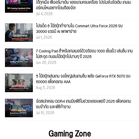
ได้ทุกเมื่อ ฟีเจอร์มาเต็ม ของแถมครบเครื่อง โปรโมชั่นจัดเต็ม เกมเม
อร์คนไหนอยากโดนต้องจัด!
Jul 4, 2026
โปรเด็ด 6 โน้ตบุ๊กทำงานใน Commart Ultra Force 2026 งบ
30000 แรงมี AI พกพาง่าย
Jul 1, 2026
7 Cooling Pad สำหรับเกมเมอร์ตัวจริงงบ 1000 เย็นเร็ว เล่นลื่น เกม
ไม่สะดุด ถนอมโน้ตบุ๊กไปนานๆ ปี 2026
Jun 26, 2026
5 โน้ตบุ๊กเล่นเกม จอใหญ่เล่นเกมลื่น พลัง GeForce RTX 5070 งบ
60000 เพื่อคอเกม AAA
Aug 5, 2026
จัดสเปกคอม DDR4 เกมมิ่งพีซีในช่วงของแพงปี 2026 เพื่อคอเกม
งบจำกัด และพีซีทำงาน
Jul 10, 2026
Gaming Zone