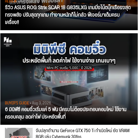
REVIEW
• Jul 28, 2026
รีวิว ASUS ROG Strix SCAR 18 G835LXG เกมมิ่งโน้ตบุ๊กเรือธงสุด
ทรงพลัง ปรับสุดทุกเกม ทำงานหนักก็ไม่กลัว ฟีเจอร์มาเต็มครบ
เครื่อง!!
BUYER'S GUIDE
• Aug 3, 2026
6 มินิพีซี คอมจิ๋วเริ่มแค่ 5 พัน มีครบไม่ต้องประกอบคอมใหม่ ใช้งาน
ครอบคลุม ลดค่าไฟ ประหยัดพื้นที่
จีนปลุกตำนาน GeForce GTX 750 Ti กำเนิดใหม่ ยัด VRAM
8GB เล่น Cyberpunk 30fps.