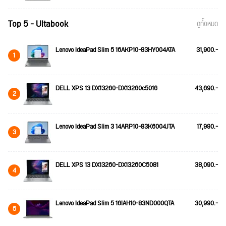
Top 5 - Ultabook
ดูทั้งหมด
Lenovo IdeaPad Slim 5 16AKP10-83HY004ATA
31,900.-
1
DELL XPS 13 DX13260-DX13260c5016
43,690.-
2
Lenovo IdeaPad Slim 3 14ARP10-83K6004JTA
17,990.-
3
DELL XPS 13 DX13260-DX13260C5081
38,090.-
4
Lenovo IdeaPad Slim 5 16IAH10-83ND000QTA
30,990.-
5