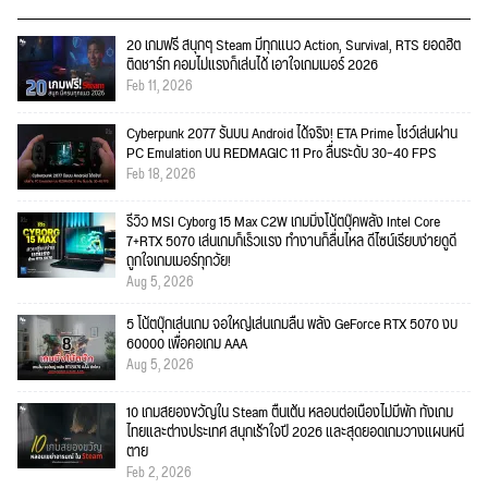
20 เกมฟรี สนุกๆ Steam มีทุกแนว Action, Survival, RTS ยอดฮิต
ติดชาร์ท คอมไม่แรงก็เล่นได้ เอาใจเกมเมอร์ 2026
Feb 11, 2026
Cyberpunk 2077 รันบน Android ได้จริง! ETA Prime โชว์เล่นผ่าน
PC Emulation บน REDMAGIC 11 Pro ลื่นระดับ 30–40 FPS
Feb 18, 2026
รีวิว MSI Cyborg 15 Max C2W เกมมิ่งโน้ตบุ๊คพลัง Intel Core
7+RTX 5070 เล่นเกมก็เร็วแรง ทำงานก็ลื่นไหล ดีไซน์เรียบง่ายดูดี
ถูกใจเกมเมอร์ทุกวัย!
Aug 5, 2026
5 โน้ตบุ๊กเล่นเกม จอใหญ่เล่นเกมลื่น พลัง GeForce RTX 5070 งบ
60000 เพื่อคอเกม AAA
Aug 5, 2026
10 เกมสยองขวัญใน Steam ตื่นเต้น หลอนต่อเนื่องไม่มีพัก ทั้งเกม
ไทยและต่างประเทศ สนุกเร้าใจปี 2026 และสุดยอดเกมวางแผนหนี
ตาย
Feb 2, 2026