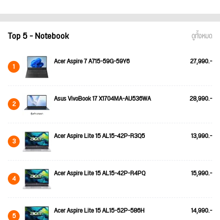
Top 5 - Notebook
ดูทั้งหมด
Acer Aspire 7 A715-59G-59Y6
27,990.-
1
Asus VivoBook 17 X1704MA-AU536WA
28,990.-
2
Acer Aspire Lite 15 AL15-42P-R3Q5
13,990.-
3
Acer Aspire Lite 15 AL15-42P-R4PQ
15,990.-
4
Acer Aspire Lite 15 AL15-52P-586H
14,990.-
5