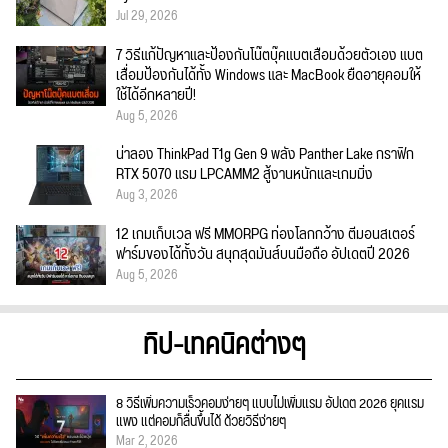
Jul 29, 2026
7 วิธีแก้ปัญหาและป้องกันโน๊ตบุ๊คแบตเสื่อมด้วยตัวเอง แบต
เสื่อมป้องกันได้ทั้ง Windows และ MacBook ยืดอายุคอมให้
ใช้ได้อีกหลายปี!
Aug 5, 2026
น่าลอง ThinkPad T1g Gen 9 พลัง Panther Lake กราฟิก
RTX 5070 แรม LPCAMM2 สู้งานหนักและเกมมิ่ง
Aug 3, 2026
12 เกมเก็บเวล ฟรี MMORPG ท่องโลกกว้าง ตีมอนสเตอร์
ฟาร์มของได้ทั้งวัน สนุกสุดมันส์บนมือถือ อัปเดตปี 2026
Aug 5, 2026
ทิป-เทคนิคต่างๆ
8 วิธีเพิ่มความเร็วคอมง่ายๆ แบบไม่เพิ่มแรม อัปเดต 2026 ยุคแรม
แพง แต่คอมก็ลื่นขึ้นได้ ด้วยวิธีง่ายๆ
Mar 2, 2026