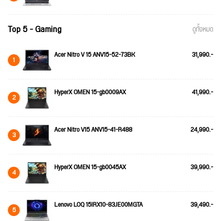
Top 5 - Gaming
ดูทั้งหมด
Acer Nitro V 15 ANV15-52-73BK
31,990.-
1
HyperX OMEN 15-gb0009AX
41,990.-
2
Acer Nitro V15 ANV15-41-R488
24,990.-
3
HyperX OMEN 15-gb0045AX
39,990.-
4
Lenovo LOQ 15IRX10-83JE00MGTA
39,490.-
5