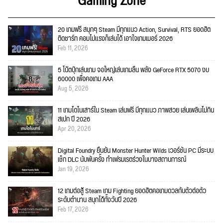
Gaming Zone
20 เกมฟรี สนุกๆ Steam มีทุกแนว Action, Survival, RTS ยอดฮิต
ติดชาร์ท คอมไม่แรงก็เล่นได้ เอาใจเกมเมอร์ 2026
Feb 11, 2026
5 โน้ตบุ๊กเล่นเกม จอใหญ่เล่นเกมลื่น พลัง GeForce RTX 5070 งบ
60000 เพื่อคอเกม AAA
Aug 5, 2026
11 เกมไดโนเสาร์ใน Steam เล่นฟรี มีทุกแนว ภาพสวย เล่นเพลินไม่กิน
สเปก ปี 2026
Apr 20, 2026
Digital Foundry ยืนยัน Monster Hunter Wilds เวอร์ชัน PC มีระบบ
เช็ก DLC นับพันครั้ง ทำเฟรมเรตร่วงในบางสถานการณ์
Jan 19, 2026
12 เกมต่อสู้ Steam เกม Fighting ยอดฮิตคอเกมดวลกันตัวต่อตัว
ระดับตำนาน สนุกได้ทั้งวันปี 2026
Feb 17, 2026