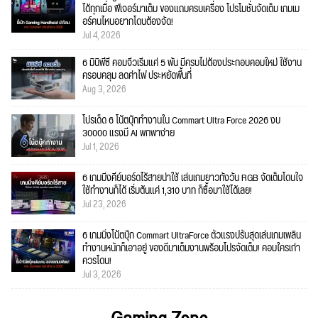
ได้ทุกเมื่อ ฟีเจอร์มาเต็ม ของแถมครบเครื่อง โปรโมชั่นจัดเต็ม เกมเม
อร์คนไหนอยากโดนต้องจัด!
Jul 4, 2026
6 มินิพีซี คอมจิ๋วเริ่มแค่ 5 พัน มีครบไม่ต้องประกอบคอมใหม่ ใช้งาน
ครอบคลุม ลดค่าไฟ ประหยัดพื้นที่
Aug 3, 2026
โปรเด็ด 6 โน้ตบุ๊กทำงานใน Commart Ultra Force 2026 งบ
30000 แรงมี AI พกพาง่าย
Jul 1, 2026
6 เกมมิ่งคีย์บอร์ดไร้สายน่าใช้ เล่นเกมยาวทั้งวัน RGB จัดเต็มโดนใจ
ใช้ทำงานก็ได้ เริ่มต้นแค่ 1,310 บาท ก็ซื้อมาใช้ได้เลย!
Jul 23, 2026
6 เกมมิ่งโน้ตบุ๊ก Commart UltraForce ตัวแรงปรับสุดเล่นเกมเพลิน
ทำงานหนักก็เอาอยู่ ของดีมาเต็มงานพร้อมโปรจัดเต็ม! คอมใครเก่า
ควรโดน!
Jul 3, 2026