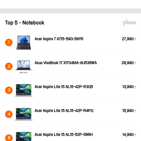
Top 5 - Notebook
ดูทั้งหมด
Acer Aspire 7 A715-59G-59Y6
27,990.-
1
Asus VivoBook 17 X1704MA-AU536WA
28,990.-
2
Acer Aspire Lite 15 AL15-42P-R3Q5
13,990.-
3
Acer Aspire Lite 15 AL15-42P-R4PQ
15,990.-
4
Acer Aspire Lite 15 AL15-52P-586H
14,990.-
5