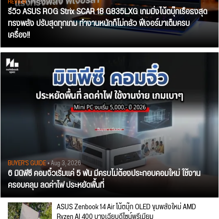
REVIEW
• Jul 28, 2026
รีวิว ASUS ROG Strix SCAR 18 G835LXG เกมมิ่งโน้ตบุ๊กเรือธงสุด
ทรงพลัง ปรับสุดทุกเกม ทำงานหนักก็ไม่กลัว ฟีเจอร์มาเต็มครบ
เครื่อง!!
BUYER'S GUIDE
• Aug 3, 2026
6 มินิพีซี คอมจิ๋วเริ่มแค่ 5 พัน มีครบไม่ต้องประกอบคอมใหม่ ใช้งาน
ครอบคลุม ลดค่าไฟ ประหยัดพื้นที่
ASUS Zenbook 14 Air โน้ตบุ๊ก OLED ขุมพลังใหม่ AMD
Ryzen AI 400 บางเฉียบดีไซน์พรีเมียม