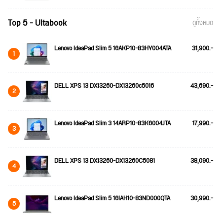
Top 5 - Ultabook
ดูทั้งหมด
Lenovo IdeaPad Slim 5 16AKP10-83HY004ATA
31,900.-
1
DELL XPS 13 DX13260-DX13260c5016
43,690.-
2
Lenovo IdeaPad Slim 3 14ARP10-83K6004JTA
17,990.-
3
DELL XPS 13 DX13260-DX13260C5081
38,090.-
4
Lenovo IdeaPad Slim 5 16IAH10-83ND000QTA
30,990.-
5