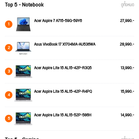
Top 5 - Notebook
ดูทั้งหมด
Acer Aspire 7 A715-59G-59Y6
27,990.-
1
Asus VivoBook 17 X1704MA-AU536WA
28,990.-
2
Acer Aspire Lite 15 AL15-42P-R3Q5
13,990.-
3
Acer Aspire Lite 15 AL15-42P-R4PQ
15,990.-
4
Acer Aspire Lite 15 AL15-52P-586H
14,990.-
5