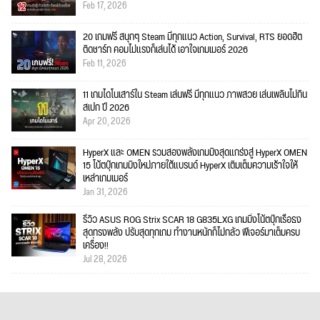
Feb 17, 2026
20 เกมฟรี สนุกๆ Steam มีทุกแนว Action, Survival, RTS ยอดฮิต
ติดชาร์ท คอมไม่แรงก็เล่นได้ เอาใจเกมเมอร์ 2026
Feb 11, 2026
11 เกมไดโนเสาร์ใน Steam เล่นฟรี มีทุกแนว ภาพสวย เล่นเพลินไม่กิน
สเปก ปี 2026
Apr 20, 2026
HyperX และ OMEN รวมสองพลังเกมมิงสุดแกร่งสู่ HyperX OMEN
15 โน้ตบุ๊กเกมมิงใหม่ภายใต้แบรนด์ HyperX เติมเต็มความเร้าใจให้
เหล่าเกมเมอร์
Jan 31, 2026
รีวิว ASUS ROG Strix SCAR 18 G835LXG เกมมิ่งโน้ตบุ๊กเรือธง
สุดทรงพลัง ปรับสุดทุกเกม ทำงานหนักก็ไม่กลัว ฟีเจอร์มาเต็มครบ
เครื่อง!!
Jul 28, 2026