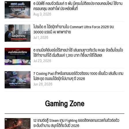
6 มินิพีซี คอมจิ๋วเริ่มแค่ 5 พัน มีครบไม่ต้องประกอบคอมใหม่ ใช้งาน
ครอบคลุม ลดค่าไฟ ประหยัดพื้นที่
Aug 3, 2026
โปรเด็ด 6 โน้ตบุ๊กทำงานใน Commart Ultra Force 2026 งบ
30000 แรงมี AI พกพาง่าย
Jul 1, 2026
6 เกมมิ่งคีย์บอร์ดไร้สายน่าใช้ เล่นเกมยาวทั้งวัน RGB จัดเต็มโดนใจ
ใช้ทำงานก็ได้ เริ่มต้นแค่ 1,310 บาท ก็ซื้อมาใช้ได้เลย!
Jul 23, 2026
7 Cooling Pad สำหรับเกมเมอร์ตัวจริงงบ 1000 เย็นเร็ว เล่นลื่น เกม
ไม่สะดุด ถนอมโน้ตบุ๊กไปนานๆ ปี 2026
Jun 26, 2026
Gaming Zone
12 เกมต่อสู้ Steam เกม Fighting ยอดฮิตคอเกมดวลกันตัวต่อตัว
ระดับตำนาน สนุกได้ทั้งวันปี 2026