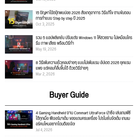
15 ปัญหาโน้ตบุ๊กพบบ่อย 2026 สังเกตุอาการ วิธีแก้ไข ตามขั้นตอน
การทำแบบ Step by step ปี 2025
Oct 3, 2025
รวม 5 แอปพลิเคชัน ปรับแต่ง Windows 11 ให้สวยงาม ไม่เหมือนใคร
ธีม ภาพ เสียง พร้อมวิธีทำ
May 19, 2026
8 วิธีเพิ่มความเร็วคอมง่ายๆ แบบไม่เพิ่มแรม อัปเดต 2026 ยุคแรม
แพง แต่คอมก็ลื่นขึ้นได้ ด้วยวิธีง่ายๆ
Mar 2, 2026
Buyer Guide
4 Gaming Handheld งาน Commart UltraForce น่าซื้อ เล่นเกมพีซี
ได้ทุกเมื่อ ฟีเจอร์มาเต็ม ของแถมครบเครื่อง โปรโมชั่นจัดเต็ม เกมเม
อร์คนไหนอยากโดนต้องจัด!
Jul 4, 2026