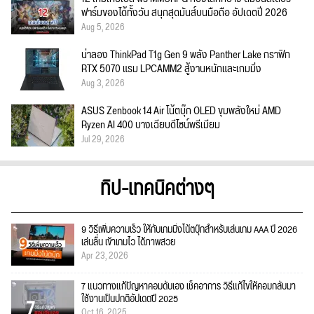
ฟาร์มของได้ทั้งวัน สนุกสุดมันส์บนมือถือ อัปเดตปี 2026
Aug 5, 2026
น่าลอง ThinkPad T1g Gen 9 พลัง Panther Lake กราฟิก
RTX 5070 แรม LPCAMM2 สู้งานหนักและเกมมิ่ง
Aug 3, 2026
ASUS Zenbook 14 Air โน้ตบุ๊ก OLED ขุมพลังใหม่ AMD
Ryzen AI 400 บางเฉียบดีไซน์พรีเมียม
Jul 29, 2026
ทิป-เทคนิคต่างๆ
9 วิธีเพิ่มความเร็ว ให้กับเกมมิ่งโน้ตบุ๊กสำหรับเล่นเกม AAA ปี 2026
เล่นลื่น เข้าเกมไว ได้ภาพสวย
Apr 23, 2026
7 แนวทางแก้ปัญหาคอมดับเอง เช็คอาการ วิธีแก้ไขให้คอมกลับมา
ใช้งานเป็นปกติอัปเดตปี 2025
Oct 16, 2025