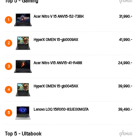
Top 5 - Gaming
ดูทั้งหมด
Acer Nitro V 15 ANV15-52-73BK
31,990.-
1
HyperX OMEN 15-gb0009AX
41,990.-
2
Acer Nitro V15 ANV15-41-R488
24,990.-
3
HyperX OMEN 15-gb0045AX
39,990.-
4
Lenovo LOQ 15IRX10-83JE00MGTA
39,490.-
5
Top 5 - Ultabook
ดูทั้งหมด