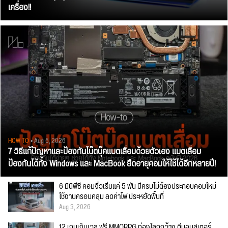
เครื่อง!!
HOW TO
• Aug 5, 2026
7 วิธีแก้ปัญหาและป้องกันโน๊ตบุ๊คแบตเสื่อมด้วยตัวเอง แบตเสื่อม
ป้องกันได้ทั้ง Windows และ MacBook ยืดอายุคอมให้ใช้ได้อีกหลายปี!
6 มินิพีซี คอมจิ๋วเริ่มแค่ 5 พัน มีครบไม่ต้องประกอบคอมใหม่
ใช้งานครอบคลุม ลดค่าไฟ ประหยัดพื้นที่
Aug 3, 2026
12 เกมเก็บเวล ฟรี MMORPG ท่องโลกกว้าง ตีมอนสเตอร์