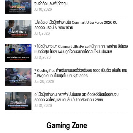
งบจำกัด และพีซีทำงาน
Jul 10, 2026
โปรเด็ด 6 โน้ตบุ๊กทำงานใน Commart Ultra Force 2026 งบ
30000 แรงมี AI พกพาง่าย
Jul 1, 2026
7 โน้ตบุ๊กบางเบา Commart UltraForce หนัก 1.1 กก. พกง่าย ชิปแรง
แบตอึดสุด โปรฯ เพียบถูกใจคนอยากได้คอมใ่หม่แน่นอน!!
Jul 3, 2026
7 Cooling Pad สำหรับเกมเมอร์ตัวจริงงบ 1000 เย็นเร็ว เล่นลื่น เกม
ไม่สะดุด ถนอมโน้ตบุ๊กไปนานๆ ปี 2026
Jun 26, 2026
5 โน้ตบุ๊กทำงาน กราฟิก ปั้นโมเดล 3D ตัดต่อวีดีโอเบื้องต้นงบ
50000 จอใหญ่ เล่นเกมลื่น อัปเดตสิงหาคม 2569
Jul 31, 2026
Gaming Zone