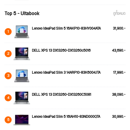
Top 5 - Ultabook
ดูทั้งหมด
Lenovo IdeaPad Slim 5 16AKP10-83HY004ATA
31,900.-
1
DELL XPS 13 DX13260-DX13260c5016
43,690.-
2
Lenovo IdeaPad Slim 3 14ARP10-83K6004JTA
17,990.-
3
DELL XPS 13 DX13260-DX13260C5081
38,090.-
4
Lenovo IdeaPad Slim 5 16IAH10-83ND000QTA
30,990.-
5