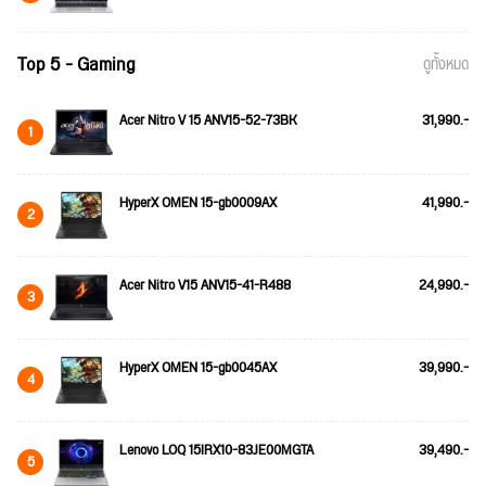
Top 5 - Gaming
ดูทั้งหมด
Acer Nitro V 15 ANV15-52-73BK
31,990.-
1
HyperX OMEN 15-gb0009AX
41,990.-
2
Acer Nitro V15 ANV15-41-R488
24,990.-
3
HyperX OMEN 15-gb0045AX
39,990.-
4
Lenovo LOQ 15IRX10-83JE00MGTA
39,490.-
5