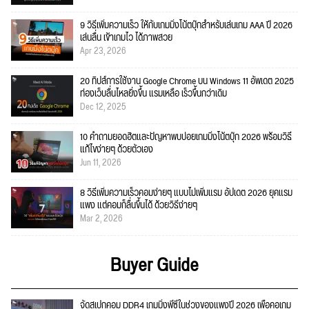
9 วิธีเพิ่มความเร็ว ให้กับเกมมิ่งโน้ตบุ๊กสำหรับเล่นเกม AAA ปี 2026
เล่นลื่น เข้าเกมไว ได้ภาพสวย
Apr 23, 2026
20 ทิปส์การใช้งาน Google Chrome บน Windows 11 อัพเดต 2025
ท่องเว็บลื่นไหลยิ่งขึ้น แรมเหลือ เร็วขึ้นกว่าเดิม
Dec 12, 2025
10 คำถามยอดฮิตและปัญหาพบบ่อยเกมมิ่งโน้ตบุ๊ก 2026 พร้อมวิธี
แก้ไขง่ายๆ ด้วยตัวเอง
Jun 11, 2026
8 วิธีเพิ่มความเร็วคอมง่ายๆ แบบไม่เพิ่มแรม อัปเดต 2026 ยุคแรม
แพง แต่คอมก็ลื่นขึ้นได้ ด้วยวิธีง่ายๆ
Mar 2, 2026
Buyer Guide
จัดสเปกคอม DDR4 เกมมิ่งพีซีในช่วงของแพงปี 2026 เพื่อคอเกม