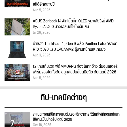
ใช้ได้อีกหลายปี!
Aug 5, 2026
ASUS Zenbook 14 Air โน้ตบุ๊ก OLED ขุมพลังใหม่ AMD
Ryzen AI 400 บางเฉียบดีไซน์พรีเมียม
Jul 29, 2026
น่าลอง ThinkPad T1g Gen 9 พลัง Panther Lake กราฟิก
RTX 5070 แรม LPCAMM2 สู้งานหนักและเกมมิ่ง
Aug 3, 2026
12 เกมเก็บเวล ฟรี MMORPG ท่องโลกกว้าง ตีมอนสเตอร์
ฟาร์มของได้ทั้งวัน สนุกสุดมันส์บนมือถือ อัปเดตปี 2026
Aug 5, 2026
ทิป-เทคนิคต่างๆ
7 แนวทางแก้ปัญหาคอมดับเอง เช็คอาการ วิธีแก้ไขให้คอมกลับมา
ใช้งานเป็นปกติอัปเดตปี 2025
Oct 16, 2025