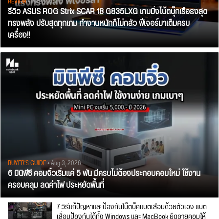
REVIEW
• Jul 28, 2026
รีวิว ASUS ROG Strix SCAR 18 G835LXG เกมมิ่งโน้ตบุ๊กเรือธงสุด
ทรงพลัง ปรับสุดทุกเกม ทำงานหนักก็ไม่กลัว ฟีเจอร์มาเต็มครบ
เครื่อง!!
BUYER'S GUIDE
• Aug 3, 2026
6 มินิพีซี คอมจิ๋วเริ่มแค่ 5 พัน มีครบไม่ต้องประกอบคอมใหม่ ใช้งาน
ครอบคลุม ลดค่าไฟ ประหยัดพื้นที่
7 วิธีแก้ปัญหาและป้องกันโน๊ตบุ๊คแบตเสื่อมด้วยตัวเอง แบต
เสื่อมป้องกันได้ทั้ง Windows และ MacBook ยืดอายุคอมให้