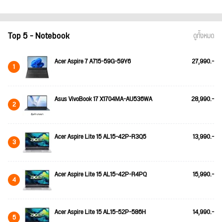
Top 5 - Notebook
ดูทั้งหมด
Acer Aspire 7 A715-59G-59Y6
27,990.-
1
Asus VivoBook 17 X1704MA-AU536WA
28,990.-
2
Acer Aspire Lite 15 AL15-42P-R3Q5
13,990.-
3
Acer Aspire Lite 15 AL15-42P-R4PQ
15,990.-
4
Acer Aspire Lite 15 AL15-52P-586H
14,990.-
5