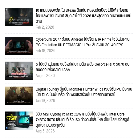
10 เกมสยองขวัญใน Steam ตื่นเต้น หลอนต่อเนื่องไม่มีพัก ทั้งเกม
ไทยและต่างประเทศ สนุกเร้าใจปี 2026 และสุดยอดเกมวางแผนหนี
ตาย
Feb 2, 2026
Cyberpunk 2077 รันบน Android ได้จริง! ETA Prime โชว์เล่นผ่าน
PC Emulation บน REDMAGIC 11 Pro ลื่นระดับ 30–40 FPS
Feb 18, 2026
5 โน้ตบุ๊กเล่นเกม จอใหญ่เล่นเกมลื่น พลัง GeForce RTX 5070 งบ
60000 เพื่อคอเกม AAA
Aug 5, 2026
Digital Foundry ยืนยัน Monster Hunter Wilds เวอร์ชัน PC มีระบบ
เช็ก DLC นับพันครั้ง ทำเฟรมเรตร่วงในบางสถานการณ์
Jan 19, 2026
รีวิว MSI Cyborg 15 Max C2W เกมมิ่งโน้ตบุ๊คพลัง Intel Core
7+RTX 5070 เล่นเกมก็เร็วแรง ทำงานก็ลื่นไหล ดีไซน์เรียบง่ายดูดี
ถูกใจเกมเมอร์ทุกวัย!
Aug 5, 2026