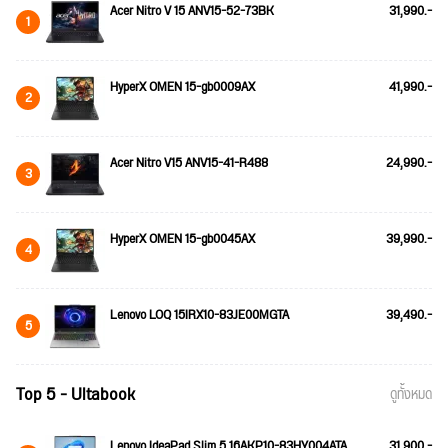
Acer Nitro V 15 ANV15-52-73BK
31,990.-
1
HyperX OMEN 15-gb0009AX
41,990.-
2
Acer Nitro V15 ANV15-41-R488
24,990.-
3
HyperX OMEN 15-gb0045AX
39,990.-
4
Lenovo LOQ 15IRX10-83JE00MGTA
39,490.-
5
Top 5 - Ultabook
ดูทั้งหมด
Lenovo IdeaPad Slim 5 16AKP10-83HY004ATA
31,900.-