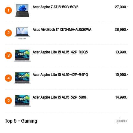
Acer Aspire 7 A715-59G-59Y6
27,990.-
1
Asus VivoBook 17 X1704MA-AU536WA
28,990.-
2
Acer Aspire Lite 15 AL15-42P-R3Q5
13,990.-
3
Acer Aspire Lite 15 AL15-42P-R4PQ
15,990.-
4
Acer Aspire Lite 15 AL15-52P-586H
14,990.-
5
Top 5 - Gaming
ดูทั้งหมด