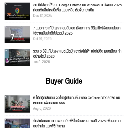
20 ทิปส์การใช้งาน Google Chrome บน Windows 11 อัพเดต 2025
ท่องเว็บลื่นไหลยิ่งขึ้น แรมเหลือ เร็วขึ้นกว่าเดิม
Dec 12, 2025
7 แนวทางแก้ปัญหาคอมดับเอง เช็คอาการ วิธีแก้ไขให้คอมกลับมา
ใช้งานเป็นปกติอัปเดตปี 2025
Oct 16, 2025
รวม 6 วิธีแก้ปัญหาแบตโน้ตบุ๊ก ชาร์จไม่เข้า เปิดไม่ติด แบตเสื่อม ทำ
อย่างไรปี 2026
Jun 8, 2026
Buyer Guide
5 โน้ตบุ๊กเล่นเกม จอใหญ่เล่นเกมลื่น พลัง GeForce RTX 5070 งบ
60000 เพื่อคอเกม AAA
Aug 5, 2026
จัดสเปกคอม DDR4 เกมมิ่งพีซีในช่วงของแพงปี 2026 เพื่อคอเกม
งบจำกัด และพีซีทำงาน