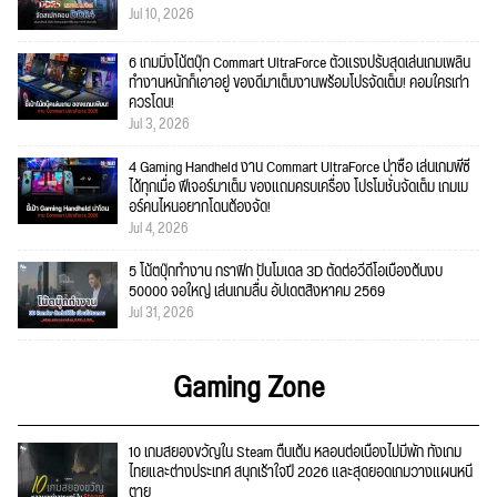
Jul 10, 2026
6 เกมมิ่งโน้ตบุ๊ก Commart UltraForce ตัวแรงปรับสุดเล่นเกมเพลิน
ทำงานหนักก็เอาอยู่ ของดีมาเต็มงานพร้อมโปรจัดเต็ม! คอมใครเก่า
ควรโดน!
Jul 3, 2026
4 Gaming Handheld งาน Commart UltraForce น่าซื้อ เล่นเกมพีซี
ได้ทุกเมื่อ ฟีเจอร์มาเต็ม ของแถมครบเครื่อง โปรโมชั่นจัดเต็ม เกมเม
อร์คนไหนอยากโดนต้องจัด!
Jul 4, 2026
5 โน้ตบุ๊กทำงาน กราฟิก ปั้นโมเดล 3D ตัดต่อวีดีโอเบื้องต้นงบ
50000 จอใหญ่ เล่นเกมลื่น อัปเดตสิงหาคม 2569
Jul 31, 2026
Gaming Zone
10 เกมสยองขวัญใน Steam ตื่นเต้น หลอนต่อเนื่องไม่มีพัก ทั้งเกม
ไทยและต่างประเทศ สนุกเร้าใจปี 2026 และสุดยอดเกมวางแผนหนี
ตาย