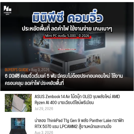
BUYER'S GUIDE
• Aug 3, 2026
6 มินิพีซี คอมจิ๋วเริ่มแค่ 5 พัน มีครบไม่ต้องประกอบคอมใหม่ ใช้งาน
ครอบคลุม ลดค่าไฟ ประหยัดพื้นที่
ASUS Zenbook 14 Air โน้ตบุ๊ก OLED ขุมพลังใหม่ AMD
Ryzen AI 400 บางเฉียบดีไซน์พรีเมียม
Jul 29, 2026
น่าลอง ThinkPad T1g Gen 9 พลัง Panther Lake กราฟิก
RTX 5070 แรม LPCAMM2 สู้งานหนักและเกมมิ่ง
Aug 3, 2026