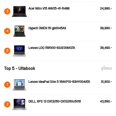
Acer Nitro V15 ANV15-41-R488
24,990.-
3
HyperX OMEN 15-gb0045AX
39,990.-
4
Lenovo LOQ 15IRX10-83JE00MGTA
39,490.-
5
Top 5 - Ultabook
ดูทั้งหมด
Lenovo IdeaPad Slim 5 16AKP10-83HY004ATA
31,900.-
1
DELL XPS 13 DX13260-DX13260c5016
43,690.-
2