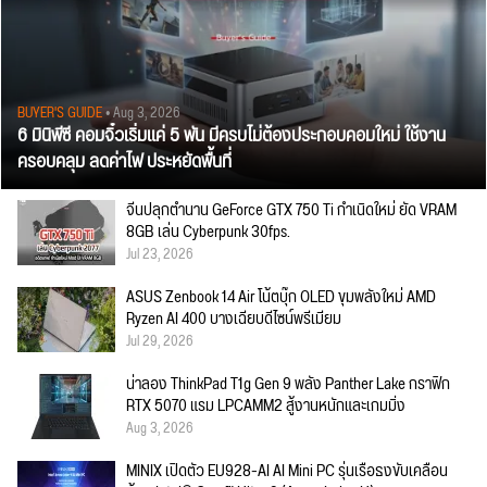
BUYER'S GUIDE
• Aug 3, 2026
6 มินิพีซี คอมจิ๋วเริ่มแค่ 5 พัน มีครบไม่ต้องประกอบคอมใหม่ ใช้งาน
ครอบคลุม ลดค่าไฟ ประหยัดพื้นที่
จีนปลุกตำนาน GeForce GTX 750 Ti กำเนิดใหม่ ยัด VRAM
8GB เล่น Cyberpunk 30fps.
Jul 23, 2026
ASUS Zenbook 14 Air โน้ตบุ๊ก OLED ขุมพลังใหม่ AMD
Ryzen AI 400 บางเฉียบดีไซน์พรีเมียม
Jul 29, 2026
น่าลอง ThinkPad T1g Gen 9 พลัง Panther Lake กราฟิก
RTX 5070 แรม LPCAMM2 สู้งานหนักและเกมมิ่ง
Aug 3, 2026
MINIX เปิดตัว EU928-AI AI Mini PC รุ่นเรือธงขับเคลื่อน