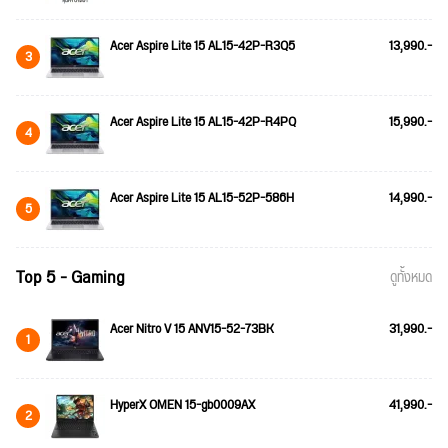
Acer Aspire Lite 15 AL15-42P-R3Q5
13,990.-
3
Acer Aspire Lite 15 AL15-42P-R4PQ
15,990.-
4
Acer Aspire Lite 15 AL15-52P-586H
14,990.-
5
Top 5 - Gaming
ดูทั้งหมด
Acer Nitro V 15 ANV15-52-73BK
31,990.-
1
HyperX OMEN 15-gb0009AX
41,990.-
2