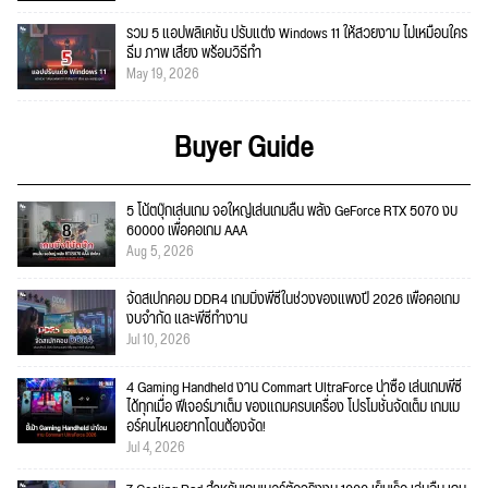
รวม 5 แอปพลิเคชัน ปรับแต่ง Windows 11 ให้สวยงาม ไม่เหมือนใคร
ธีม ภาพ เสียง พร้อมวิธีทำ
May 19, 2026
Buyer Guide
5 โน้ตบุ๊กเล่นเกม จอใหญ่เล่นเกมลื่น พลัง GeForce RTX 5070 งบ
60000 เพื่อคอเกม AAA
Aug 5, 2026
จัดสเปกคอม DDR4 เกมมิ่งพีซีในช่วงของแพงปี 2026 เพื่อคอเกม
งบจำกัด และพีซีทำงาน
Jul 10, 2026
4 Gaming Handheld งาน Commart UltraForce น่าซื้อ เล่นเกมพีซี
ได้ทุกเมื่อ ฟีเจอร์มาเต็ม ของแถมครบเครื่อง โปรโมชั่นจัดเต็ม เกมเม
อร์คนไหนอยากโดนต้องจัด!
Jul 4, 2026