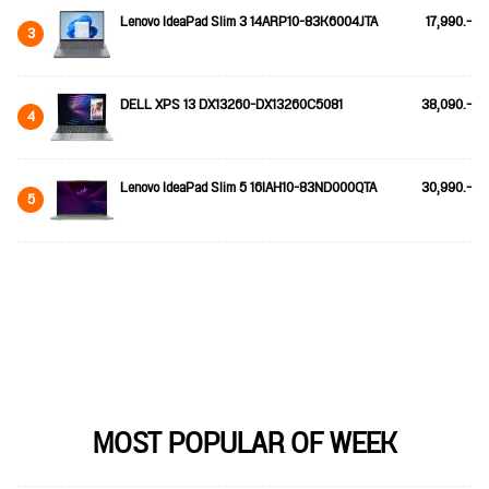
Lenovo IdeaPad Slim 3 14ARP10-83K6004JTA
17,990.-
3
DELL XPS 13 DX13260-DX13260C5081
38,090.-
4
Lenovo IdeaPad Slim 5 16IAH10-83ND000QTA
30,990.-
5
MOST POPULAR OF WEEK