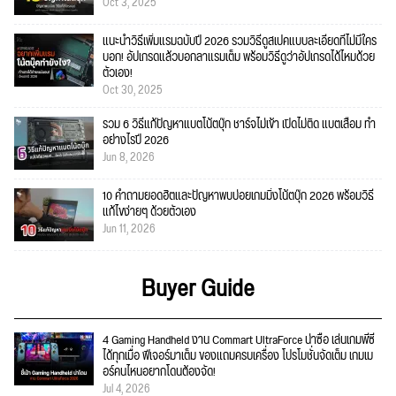
Oct 3, 2025
แนะนำวิธีเพิ่มแรมฉบับปี 2026 รวมวิธีดูสเปคแบบละเอียดที่ไม่มีใคร
บอก! อัปเกรดแล้วบอกลาแรมเต็ม พร้อมวิธีดูว่าอัปเกรดได้ไหมด้วย
ตัวเอง!
Oct 30, 2025
รวม 6 วิธีแก้ปัญหาแบตโน้ตบุ๊ก ชาร์จไม่เข้า เปิดไม่ติด แบตเสื่อม ทำ
อย่างไรปี 2026
Jun 8, 2026
10 คำถามยอดฮิตและปัญหาพบบ่อยเกมมิ่งโน้ตบุ๊ก 2026 พร้อมวิธี
แก้ไขง่ายๆ ด้วยตัวเอง
Jun 11, 2026
Buyer Guide
4 Gaming Handheld งาน Commart UltraForce น่าซื้อ เล่นเกมพีซี
ได้ทุกเมื่อ ฟีเจอร์มาเต็ม ของแถมครบเครื่อง โปรโมชั่นจัดเต็ม เกมเม
อร์คนไหนอยากโดนต้องจัด!
Jul 4, 2026