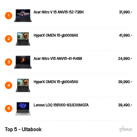
Acer Nitro V 15 ANV15-52-73BK
31,990.-
1
HyperX OMEN 15-gb0009AX
41,990.-
2
Acer Nitro V15 ANV15-41-R488
24,990.-
3
HyperX OMEN 15-gb0045AX
39,990.-
4
Lenovo LOQ 15IRX10-83JE00MGTA
39,490.-
5
Top 5 - Ultabook
ดูทั้งหมด