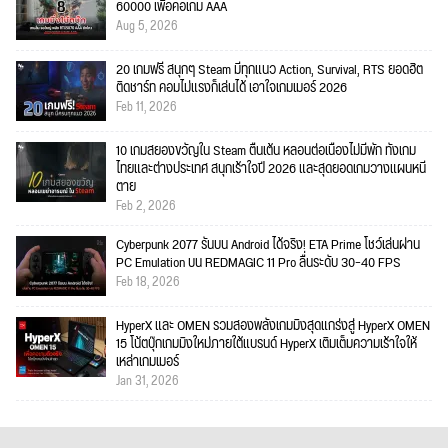
60000 เพื่อคอเกม AAA
Aug 5, 2026
20 เกมฟรี สนุกๆ Steam มีทุกแนว Action, Survival, RTS ยอดฮิต
ติดชาร์ท คอมไม่แรงก็เล่นได้ เอาใจเกมเมอร์ 2026
Feb 11, 2026
10 เกมสยองขวัญใน Steam ตื่นเต้น หลอนต่อเนื่องไม่มีพัก ทั้งเกม
ไทยและต่างประเทศ สนุกเร้าใจปี 2026 และสุดยอดเกมวางแผนหนี
ตาย
Feb 2, 2026
Cyberpunk 2077 รันบน Android ได้จริง! ETA Prime โชว์เล่นผ่าน
PC Emulation บน REDMAGIC 11 Pro ลื่นระดับ 30–40 FPS
Feb 18, 2026
HyperX และ OMEN รวมสองพลังเกมมิงสุดแกร่งสู่ HyperX OMEN
15 โน้ตบุ๊กเกมมิงใหม่ภายใต้แบรนด์ HyperX เติมเต็มความเร้าใจให้
เหล่าเกมเมอร์
Jan 31, 2026