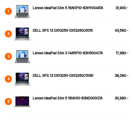
Lenovo IdeaPad Slim 5 16AKP10-83HY004ATA
31,900.-
1
DELL XPS 13 DX13260-DX13260c5016
43,690.-
2
Lenovo IdeaPad Slim 3 14ARP10-83K6004JTA
17,990.-
3
DELL XPS 13 DX13260-DX13260C5081
38,090.-
4
Lenovo IdeaPad Slim 5 16IAH10-83ND000QTA
30,990.-
5