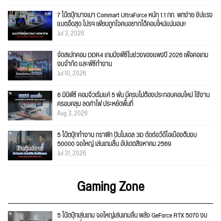
7 โน้ตบุ๊กบางเบา Commart UltraForce หนัก 1.1 กก. พกง่าย ชิปแรง
แบตอึดสุด โปรฯ เพียบถูกใจคนอยากได้คอมใ่หม่แน่นอน!!
Jul 3, 2026
จัดสเปกคอม DDR4 เกมมิ่งพีซีในช่วงของแพงปี 2026 เพื่อคอเกม
งบจำกัด และพีซีทำงาน
Jul 10, 2026
6 มินิพีซี คอมจิ๋วเริ่มแค่ 5 พัน มีครบไม่ต้องประกอบคอมใหม่ ใช้งาน
ครอบคลุม ลดค่าไฟ ประหยัดพื้นที่
Aug 3, 2026
5 โน้ตบุ๊กทำงาน กราฟิก ปั้นโมเดล 3D ตัดต่อวีดีโอเบื้องต้นงบ
50000 จอใหญ่ เล่นเกมลื่น อัปเดตสิงหาคม 2569
Jul 31, 2026
Gaming Zone
5 โน้ตบุ๊กเล่นเกม จอใหญ่เล่นเกมลื่น พลัง GeForce RTX 5070 งบ