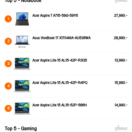
Top 5 - Notebook
ดูทั้งหมด
Acer Aspire 7 A715-59G-59Y6
27,990.-
1
Asus VivoBook 17 X1704MA-AU536WA
28,990.-
2
Acer Aspire Lite 15 AL15-42P-R3Q5
13,990.-
3
Acer Aspire Lite 15 AL15-42P-R4PQ
15,990.-
4
Acer Aspire Lite 15 AL15-52P-586H
14,990.-
5
Top 5 - Gaming
ดูทั้งหมด