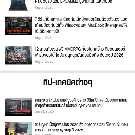
RTX 5070 แรม LPCAMM2 สู้งานหนักและเกมมิ่ง
Aug 3, 2026
7 วิธีแก้ปัญหาและป้องกันโน๊ตบุ๊คแบตเสื่อมด้วยตัวเอง แบต
เสื่อมป้องกันได้ทั้ง Windows และ MacBook ยืดอายุคอมให้
ใช้ได้อีกหลายปี!
Aug 5, 2026
12 เกมเก็บเวล ฟรี MMORPG ท่องโลกกว้าง ตีมอนสเตอร์
ฟาร์มของได้ทั้งวัน สนุกสุดมันส์บนมือถือ อัปเดตปี 2026
Aug 5, 2026
ทิป-เทคนิคต่างๆ
เกมกระตุก? เล่นเกมแล้วจอค้าง? 10 วิธีแก้ปัญหาเด้งออกจากเกม
ล่าสุดสำหรับเกมเมอร์ เมื่อเจอปัญหาขณะเล่นเกม
Jun 21, 2025
15 ปัญหาโน้ตบุ๊กพบบ่อย 2026 สังเกตุอาการ วิธีแก้ไข ตามขั้นตอน
การทำแบบ Step by step ปี 2025