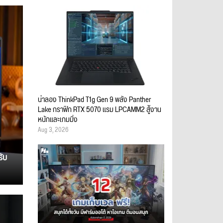
น่าลอง ThinkPad T1g Gen 9 พลัง Panther
Lake กราฟิก RTX 5070 แรม LPCAMM2 สู้งาน
หนักและเกมมิ่ง
Aug 3, 2026
รับ