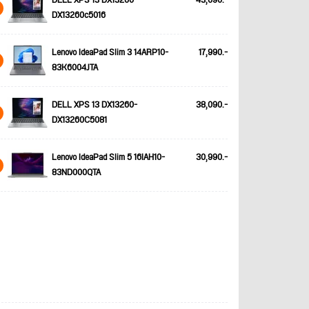
DELL XPS 13 DX13260-
43,690.-
DX13260c5016
Lenovo IdeaPad Slim 3 14ARP10-
17,990.-
83K6004JTA
DELL XPS 13 DX13260-
38,090.-
DX13260C5081
Lenovo IdeaPad Slim 5 16IAH10-
30,990.-
83ND000QTA