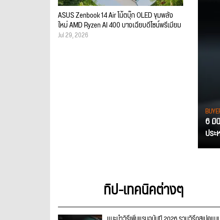
ASUS Zenbook 14 Air โน้ตบุ๊ก OLED ขุมพลัง
ใหม่ AMD Ryzen AI 400 บางเฉียบดีไซน์พรีเมียม
Jul 29, 2026
BUYE
6 มิ
ประหย
ทิป-เทคนิคต่างๆ
แนะนำวิธีเพิ่มแรมฉบับปี 2026 รวมวิธีดูสเปคแบ