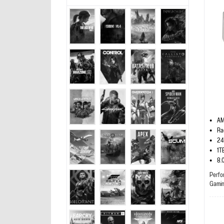
AM
Ra
24
1T
8.
Perfo
Gami