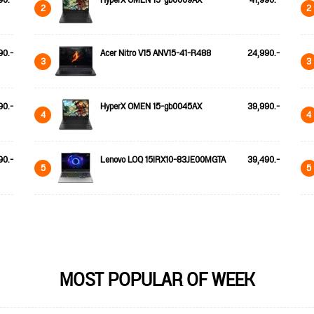
90.-
HyperX OMEN 15-gb0009AX
41,990.-
2
2
90.-
Acer Nitro V15 ANV15-41-R488
24,990.-
3
3
90.-
HyperX OMEN 15-gb0045AX
39,990.-
4
4
90.-
Lenovo LOQ 15IRX10-83JE00MGTA
39,490.-
5
5
MOST POPULAR OF WEEK