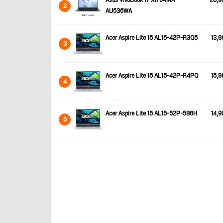
Asus VivoBook 17 X1704MA-
28,9
2
AU536WA
Acer Aspire Lite 15 AL15-42P-R3Q5
13,9
3
Acer Aspire Lite 15 AL15-42P-R4PQ
15,9
4
Acer Aspire Lite 15 AL15-52P-586H
14,9
5