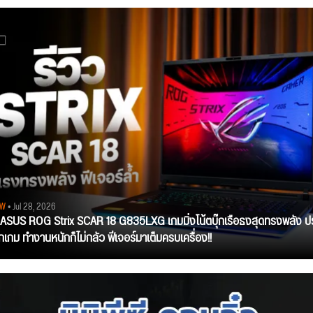
EW
• Jul 28, 2026
ว ASUS ROG Strix SCAR 18 G835LXG เกมมิ่งโน้ตบุ๊กเรือธงสุดทรงพลัง ป
ุกเกม ทำงานหนักก็ไม่กลัว ฟีเจอร์มาเต็มครบเครื่อง!!