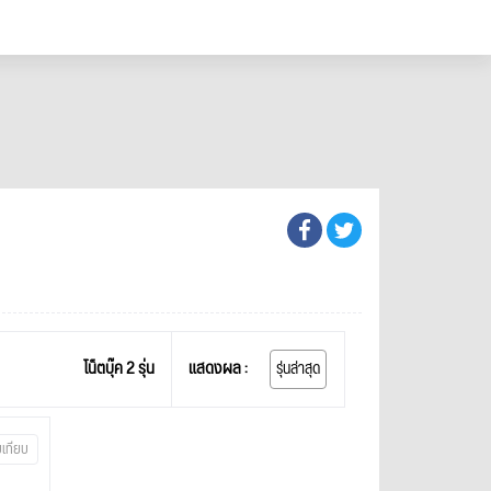
โน็ตบุ๊ค 2 รุ่น
แสดงผล :
รุ่นล่าสุด
บเทียบ