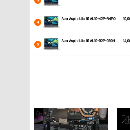
3
Acer Aspire Lite 15 AL15-42P-R4PQ
15,9
4
Acer Aspire Lite 15 AL15-52P-586H
14,9
5