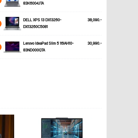
83K6004JTA
DELL XPS 13 DX13260-
38,090.-
DX13260C5081
Lenovo IdeaPad Slim 5 16IAH10-
30,990.-
83ND000QTA