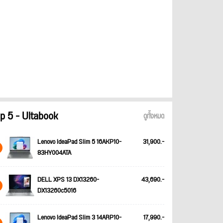
p 5 - Ultabook
ดูทั้งหมด
Lenovo IdeaPad Slim 5 16AKP10-
31,900.-
83HY004ATA
DELL XPS 13 DX13260-
43,690.-
DX13260c5016
Lenovo IdeaPad Slim 3 14ARP10-
17,990.-