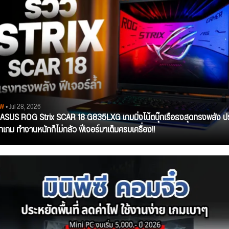
EW
• Jul 28, 2026
ว ASUS ROG Strix SCAR 18 G835LXG เกมมิ่งโน้ตบุ๊กเรือธงสุดทรงพลัง ป
ุกเกม ทำงานหนักก็ไม่กลัว ฟีเจอร์มาเต็มครบเครื่อง!!