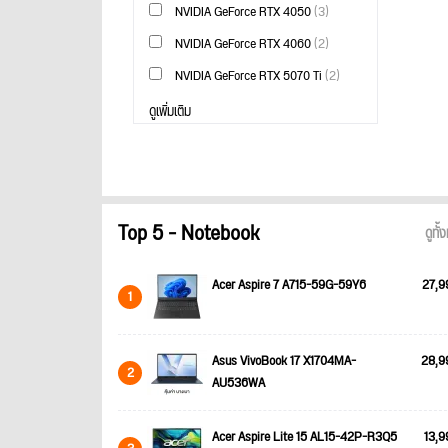
NVIDIA GeForce RTX 4050
(3)
NVIDIA GeForce RTX 4060
(2)
NVIDIA GeForce RTX 5070 Ti
(2)
ดูเพิ่มเติม
Top 5 - Notebook
ดูทั
Acer Aspire 7 A715-59G-59Y6
27,9
1
Asus VivoBook 17 X1704MA-
28,9
2
AU536WA
Acer Aspire Lite 15 AL15-42P-R3Q5
13,9