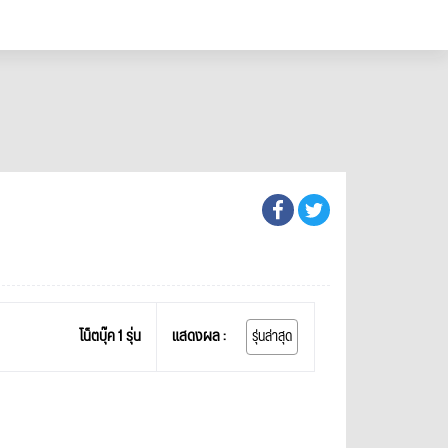
โน็ตบุ๊ค 1 รุ่น
แสดงผล :
รุ่นล่าสุด