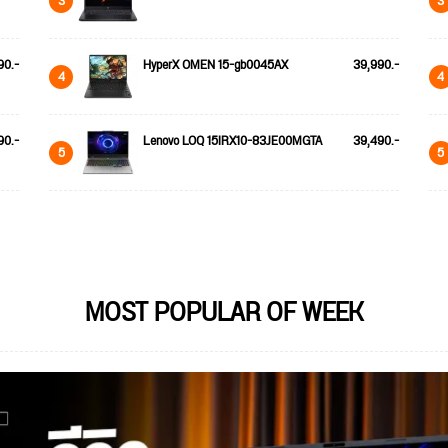
3
3
90.-
HyperX OMEN 15-gb0045AX
39,990.-
4
4
90.-
Lenovo LOQ 15IRX10-83JE00MGTA
39,490.-
5
5
MOST POPULAR OF WEEK