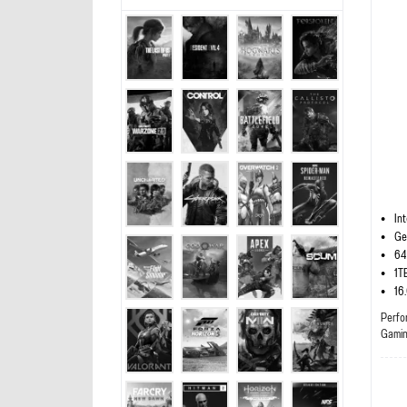
In
Ge
64
1T
16
Perfo
Gami