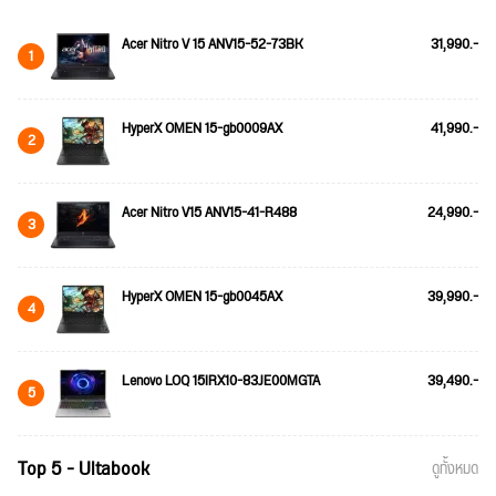
Acer Nitro V 15 ANV15-52-73BK
31,990.-
1
HyperX OMEN 15-gb0009AX
41,990.-
2
Acer Nitro V15 ANV15-41-R488
24,990.-
3
HyperX OMEN 15-gb0045AX
39,990.-
4
Lenovo LOQ 15IRX10-83JE00MGTA
39,490.-
5
Top 5 - Ultabook
ดูทั้งหมด