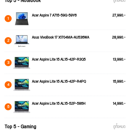
Top 5 - Notebook
ดูทั้งหมด
Acer Aspire 7 A715-59G-59Y6
27,990.-
1
Asus VivoBook 17 X1704MA-AU536WA
28,990.-
2
Acer Aspire Lite 15 AL15-42P-R3Q5
13,990.-
3
Acer Aspire Lite 15 AL15-42P-R4PQ
15,990.-
4
Acer Aspire Lite 15 AL15-52P-586H
14,990.-
5
Top 5 - Gaming
ดูทั้งหมด