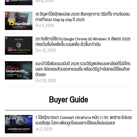
Jun 8, 2026
15 ปัญหาโน้ตบุ๊กพบบ่อย 2026 สังเกตุอาการ วิธีแก้ไข ตามขั้นตอน
การทำแบบ Step by step ปี 2025
Oct 3, 2025
20 ทิปส์การใช้งาน Google Chrome บน Windows 11 อัพเดต 2025
ท่องเว็บลื่นไหลยิ่งขึ้น แรมเหลือ เร็วขึ้นกว่าเดิม
Dec 12, 2025
แนะนำวิธีเพิ่มแรมฉบับปี 2026 รวมวิธีดูสเปคแบบละเอียดที่ไม่มีใคร
บอก! อัปเกรดแล้วบอกลาแรมเต็ม พร้อมวิธีดูว่าอัปเกรดได้ไหมด้วย
ตัวเอง!
Oct 30, 2025
Buyer Guide
7 โน้ตบุ๊กบางเบา Commart UltraForce หนัก 1.1 กก. พกง่าย ชิปแรง
แบตอึดสุด โปรฯ เพียบถูกใจคนอยากได้คอมใ่หม่แน่นอน!!
Jul 3, 2026