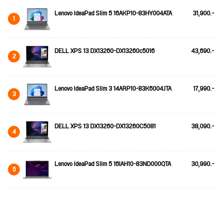
Lenovo IdeaPad Slim 5 16AKP10-83HY004ATA
31,900.-
1
DELL XPS 13 DX13260-DX13260c5016
43,690.-
2
Lenovo IdeaPad Slim 3 14ARP10-83K6004JTA
17,990.-
3
DELL XPS 13 DX13260-DX13260C5081
38,090.-
4
Lenovo IdeaPad Slim 5 16IAH10-83ND000QTA
30,990.-
5