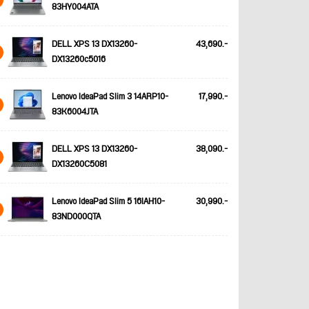
83HY004ATA
DELL XPS 13 DX13260-
43,690.-
DX13260c5016
Lenovo IdeaPad Slim 3 14ARP10-
17,990.-
83K6004JTA
DELL XPS 13 DX13260-
38,090.-
DX13260C5081
Lenovo IdeaPad Slim 5 16IAH10-
30,990.-
83ND000QTA