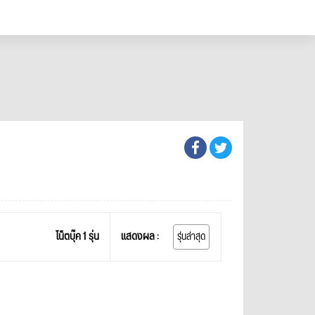
โน็ตบุ๊ค 1 รุ่น
แสดงผล :
รุ่นล่าสุด