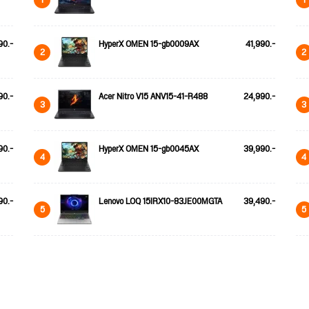
90.-
HyperX OMEN 15-gb0009AX
41,990.-
2
2
90.-
Acer Nitro V15 ANV15-41-R488
24,990.-
3
3
90.-
HyperX OMEN 15-gb0045AX
39,990.-
4
4
90.-
Lenovo LOQ 15IRX10-83JE00MGTA
39,490.-
5
5