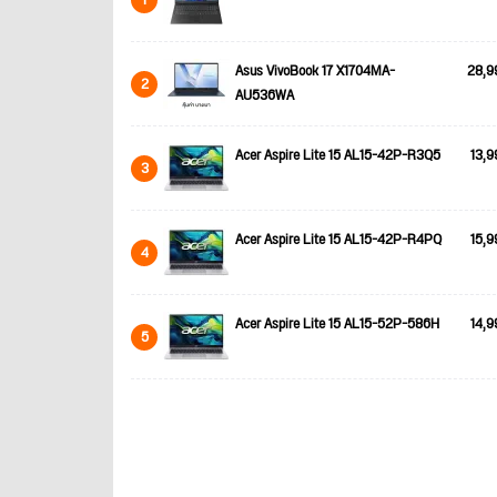
Asus VivoBook 17 X1704MA-
28,9
2
AU536WA
Acer Aspire Lite 15 AL15-42P-R3Q5
13,9
3
Acer Aspire Lite 15 AL15-42P-R4PQ
15,9
4
Acer Aspire Lite 15 AL15-52P-586H
14,9
5