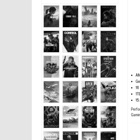
AM
Ge
16
1T
15
Perfo
Gami