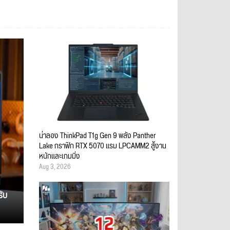
น่าลอง ThinkPad T1g Gen 9 พลัง Panther
Lake กราฟิก RTX 5070 แรม LPCAMM2 สู้งาน
หนักและเกมมิ่ง
Aug 3, 2026
รับ