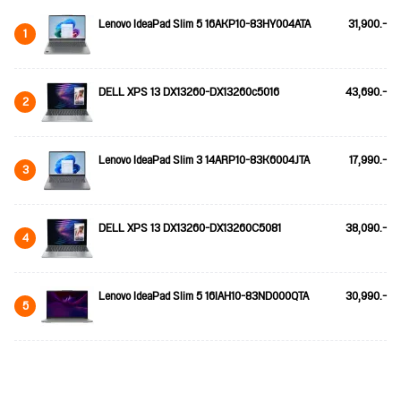
Lenovo IdeaPad Slim 5 16AKP10-83HY004ATA
31,900.-
1
DELL XPS 13 DX13260-DX13260c5016
43,690.-
2
Lenovo IdeaPad Slim 3 14ARP10-83K6004JTA
17,990.-
3
DELL XPS 13 DX13260-DX13260C5081
38,090.-
4
Lenovo IdeaPad Slim 5 16IAH10-83ND000QTA
30,990.-
5