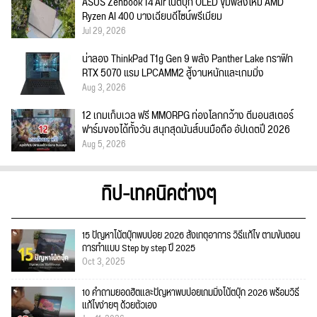
ASUS Zenbook 14 Air โน้ตบุ๊ก OLED ขุมพลังใหม่ AMD
Ryzen AI 400 บางเฉียบดีไซน์พรีเมียม
Jul 29, 2026
น่าลอง ThinkPad T1g Gen 9 พลัง Panther Lake กราฟิก
RTX 5070 แรม LPCAMM2 สู้งานหนักและเกมมิ่ง
Aug 3, 2026
12 เกมเก็บเวล ฟรี MMORPG ท่องโลกกว้าง ตีมอนสเตอร์
ฟาร์มของได้ทั้งวัน สนุกสุดมันส์บนมือถือ อัปเดตปี 2026
Aug 5, 2026
ทิป-เทคนิคต่างๆ
15 ปัญหาโน้ตบุ๊กพบบ่อย 2026 สังเกตุอาการ วิธีแก้ไข ตามขั้นตอน
การทำแบบ Step by step ปี 2025
Oct 3, 2025
10 คำถามยอดฮิตและปัญหาพบบ่อยเกมมิ่งโน้ตบุ๊ก 2026 พร้อมวิธี
แก้ไขง่ายๆ ด้วยตัวเอง