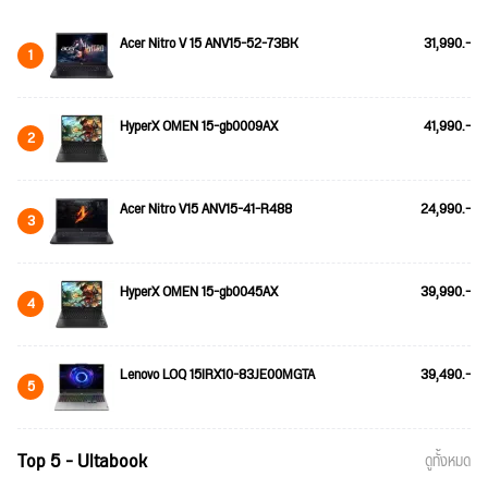
Acer Nitro V 15 ANV15-52-73BK
31,990.-
1
HyperX OMEN 15-gb0009AX
41,990.-
2
Acer Nitro V15 ANV15-41-R488
24,990.-
3
HyperX OMEN 15-gb0045AX
39,990.-
4
Lenovo LOQ 15IRX10-83JE00MGTA
39,490.-
5
Top 5 - Ultabook
ดูทั้งหมด