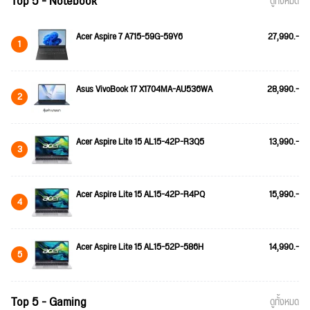
Top 5 - Notebook
ดูทั้งหมด
Acer Aspire 7 A715-59G-59Y6
27,990.-
1
Asus VivoBook 17 X1704MA-AU536WA
28,990.-
2
Acer Aspire Lite 15 AL15-42P-R3Q5
13,990.-
3
Acer Aspire Lite 15 AL15-42P-R4PQ
15,990.-
4
Acer Aspire Lite 15 AL15-52P-586H
14,990.-
5
Top 5 - Gaming
ดูทั้งหมด