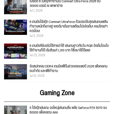
โปรเด็ด 6 โน้ตบุ๊กทำงานใน Commart Ultra Force 2026 งบ
30000 แรงมี AI พกพาง่าย
Jul 1, 2026
6 เกมมิ่งโน้ตบุ๊ก Commart UltraForce ตัวแรงปรับสุดเล่นเกมเพลิน
ทำงานหนักก็เอาอยู่ ของดีมาเต็มงานพร้อมโปรจัดเต็ม! คอมใครเก่า
ควรโดน!
Jul 3, 2026
6 เกมมิ่งคีย์บอร์ดไร้สายน่าใช้ เล่นเกมยาวทั้งวัน RGB จัดเต็มโดนใจ
ใช้ทำงานก็ได้ เริ่มต้นแค่ 1,310 บาท ก็ซื้อมาใช้ได้เลย!
Jul 23, 2026
จัดสเปกคอม DDR4 เกมมิ่งพีซีในช่วงของแพงปี 2026 เพื่อคอเกม
งบจำกัด และพีซีทำงาน
Jul 10, 2026
Gaming Zone
5 โน้ตบุ๊กเล่นเกม จอใหญ่เล่นเกมลื่น พลัง GeForce RTX 5070 งบ
60000 เพื่อคอเกม AAA