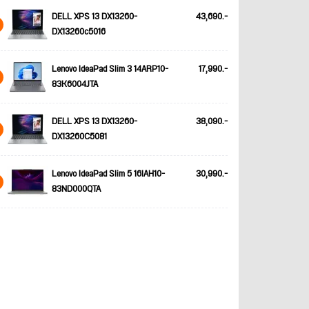
DELL XPS 13 DX13260-
43,690.-
DX13260c5016
Lenovo IdeaPad Slim 3 14ARP10-
17,990.-
83K6004JTA
DELL XPS 13 DX13260-
38,090.-
DX13260C5081
Lenovo IdeaPad Slim 5 16IAH10-
30,990.-
83ND000QTA