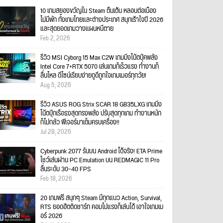
10 เกมสยองขวัญใน Steam ตื่นเต้น หลอนต่อเนื่อง
ไม่มีพัก ทั้งเกมไทยและต่างประเทศ สนุกเร้าใจปี 2026
และสุดยอดเกมวางแผนหนีตาย
Feb 2, 2026
รีวิว MSI Cyborg 15 Max C2W เกมมิ่งโน้ตบุ๊คพลัง
Intel Core 7+RTX 5070 เล่นเกมก็เร็วแรง ทำงานก็
ลื่นไหล ดีไซน์เรียบง่ายดูดีถูกใจเกมเมอร์ทุกวัย!
Aug 5, 2026
รีวิว ASUS ROG Strix SCAR 18 G835LXG เกมมิ่ง
โน้ตบุ๊กเรือธงสุดทรงพลัง ปรับสุดทุกเกม ทำงานหนัก
ก็ไม่กลัว ฟีเจอร์มาเต็มครบเครื่อง!!
Jul 28, 2026
Cyberpunk 2077 รันบน Android ได้จริง! ETA Prime
โชว์เล่นผ่าน PC Emulation บน REDMAGIC 11 Pro
ลื่นระดับ 30–40 FPS
Feb 18, 2026
20 เกมฟรี สนุกๆ Steam มีทุกแนว Action, Survival,
RTS ยอดฮิตติดชาร์ท คอมไม่แรงก็เล่นได้ เอาใจเกมเม
อร์ 2026