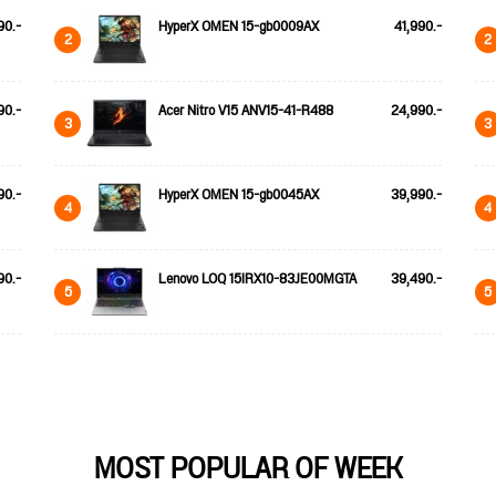
90.-
HyperX OMEN 15-gb0009AX
41,990.-
2
2
90.-
Acer Nitro V15 ANV15-41-R488
24,990.-
3
3
90.-
HyperX OMEN 15-gb0045AX
39,990.-
4
4
90.-
Lenovo LOQ 15IRX10-83JE00MGTA
39,490.-
5
5
MOST POPULAR OF WEEK