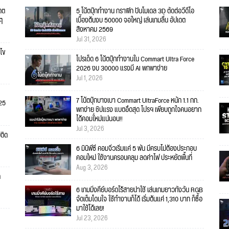
เดต
5 โน้ตบุ๊กทำงาน กราฟิก ปั้นโมเดล 3D ตัดต่อวีดีโอ
ยๆ
เบื้องต้นงบ 50000 จอใหญ่ เล่นเกมลื่น อัปเดต
สิงหาคม 2569
Jul 31, 2026
ไข
โปรเด็ด 6 โน้ตบุ๊กทำงานใน Commart Ultra Force
2026 งบ 30000 แรงมี AI พกพาง่าย
Jul 1, 2026
7 โน้ตบุ๊กบางเบา Commart UltraForce หนัก 1.1 กก.
025
พกง่าย ชิปแรง แบตอึดสุด โปรฯ เพียบถูกใจคนอยาก
ได้คอมใ่หม่แน่นอน!!
Jul 3, 2026
่ติด
6 มินิพีซี คอมจิ๋วเริ่มแค่ 5 พัน มีครบไม่ต้องประกอบ
คอมใหม่ ใช้งานครอบคลุม ลดค่าไฟ ประหยัดพื้นที่
Aug 3, 2026
ก
6 เกมมิ่งคีย์บอร์ดไร้สายน่าใช้ เล่นเกมยาวทั้งวัน RGB
จัดเต็มโดนใจ ใช้ทำงานก็ได้ เริ่มต้นแค่ 1,310 บาท ก็ซื้อ
มาใช้ได้เลย!
Jul 23, 2026