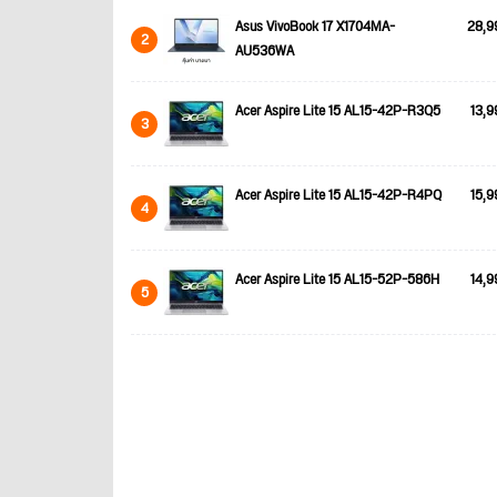
Asus VivoBook 17 X1704MA-
28,9
2
AU536WA
Acer Aspire Lite 15 AL15-42P-R3Q5
13,9
3
Acer Aspire Lite 15 AL15-42P-R4PQ
15,9
4
Acer Aspire Lite 15 AL15-52P-586H
14,9
5