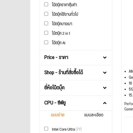
โน๊ตบุ๊คราคาคุ้มค่า
โน๊ตบุ๊คใช้งานทั่วไป
โน๊ตบุ๊คบางเบา
โน๊ตบุ๊ค 2 in 1
โน้ตบุ๊ค AI
Price - ราคา
Shop - ร้านที่สั่งซื้อได้
AM
Ge
16
ยี่ห้อโน็ตบุ๊ค
51
15
CPU - ซีพียู
Perfo
Gami
แบบง่าย
แบบละเอียด
Intel Core Ultra
(77)