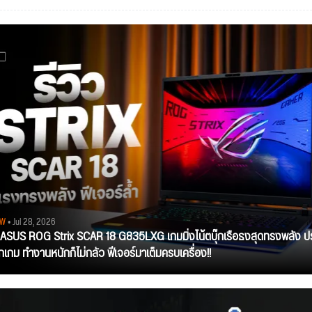
EW
• Jul 28, 2026
ว ASUS ROG Strix SCAR 18 G835LXG เกมมิ่งโน้ตบุ๊กเรือธงสุดทรงพลัง ป
ุกเกม ทำงานหนักก็ไม่กลัว ฟีเจอร์มาเต็มครบเครื่อง!!