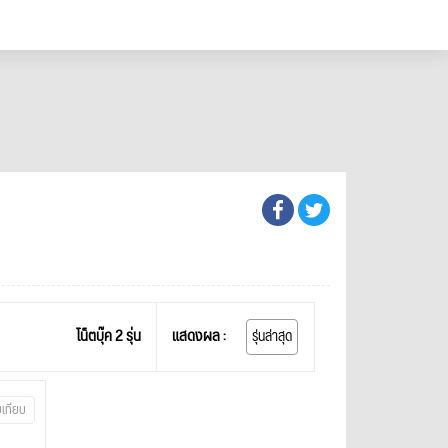
โน็ตบุ๊ค 2 รุ่น
แสดงผล :
รุ่นล่าสุด
บเทียบ