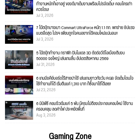
ทำงานหนักก็เอาอยู่ ของดีมาเต็มงานพร้อมโปรจัดเต็ม! คอมใครเก่า
ควรโดน!
Jul 3, 2026
7 โน้ตบุ๊กบางเบา Commart UltraForce หนัก 1.1 กก. พกง่าย ชิปแรง
แบตอึดสุด โปรฯ เพียบถูกใจคนอยากได้คอมใ่หม่แน่นอน!!
Jul 3, 2026
5 โน้ตบุ๊กทำงาน กราฟิก ปั้นโมเดล 3D ตัดต่อวีดีโอเบื้องต้นงบ
50000 จอใหญ่ เล่นเกมลื่น อัปเดตสิงหาคม 2569
Jul 31, 2026
6 เกมมิ่งคีย์บอร์ดไร้สายน่าใช้ เล่นเกมยาวทั้งวัน RGB จัดเต็มโดนใจ
ใช้ทำงานก็ได้ เริ่มต้นแค่ 1,310 บาท ก็ซื้อมาใช้ได้เลย!
Jul 23, 2026
6 มินิพีซี คอมจิ๋วเริ่มแค่ 5 พัน มีครบไม่ต้องประกอบคอมใหม่ ใช้งาน
ครอบคลุม ลดค่าไฟ ประหยัดพื้นที่
Aug 3, 2026
Gaming Zone