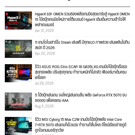
HyperX และ OMEN รวมสองพลังเกมมิงสุดแกร่งสู่ HyperX OMEN
15 โน้ตบุ๊กเกมมิงใหม่ภายใต้แบรนด์ HyperX เติมเต็มความเร้าใจให้
เหล่าเกมเมอร์
Jan 31, 2026
11 เกมไดโนเสาร์ใน Steam เล่นฟรี มีทุกแนว ภาพสวย เล่นเพลินไม่กิน
สเปก ปี 2026
Apr 20, 2026
รีวิว ASUS ROG Strix SCAR 18 G835LXG เกมมิ่งโน้ตบุ๊กเรือธง
สุดทรงพลัง ปรับสุดทุกเกม ทำงานหนักก็ไม่กลัว ฟีเจอร์มาเต็มครบ
เครื่อง!!
Jul 28, 2026
5 โน้ตบุ๊กเล่นเกม จอใหญ่เล่นเกมลื่น พลัง GeForce RTX 5070 งบ
60000 เพื่อคอเกม AAA
Aug 5, 2026
รีวิว MSI Cyborg 15 Max C2W เกมมิ่งโน้ตบุ๊คพลัง Intel Core
7+RTX 5070 เล่นเกมก็เร็วแรง ทำงานก็ลื่นไหล ดีไซน์เรียบง่ายดูดี
ถูกใจเกมเมอร์ทุกวัย!