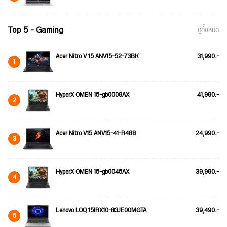
Top 5 - Gaming
ดูทั้งหมด
Acer Nitro V 15 ANV15-52-73BK
31,990.-
1
HyperX OMEN 15-gb0009AX
41,990.-
2
Acer Nitro V15 ANV15-41-R488
24,990.-
3
HyperX OMEN 15-gb0045AX
39,990.-
4
Lenovo LOQ 15IRX10-83JE00MGTA
39,490.-
5