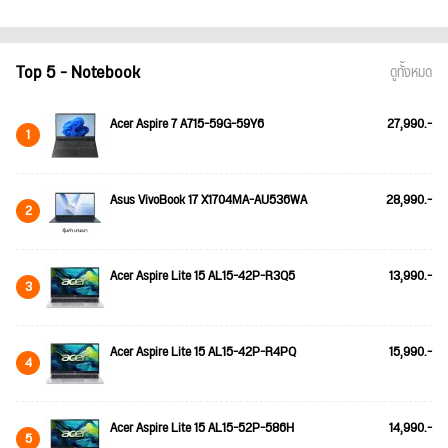
Top 5 - Notebook
ดูทั้งหมด
Acer Aspire 7 A715-59G-59Y6
27,990.-
1
Asus VivoBook 17 X1704MA-AU536WA
28,990.-
2
Acer Aspire Lite 15 AL15-42P-R3Q5
13,990.-
3
Acer Aspire Lite 15 AL15-42P-R4PQ
15,990.-
4
Acer Aspire Lite 15 AL15-52P-586H
14,990.-
5