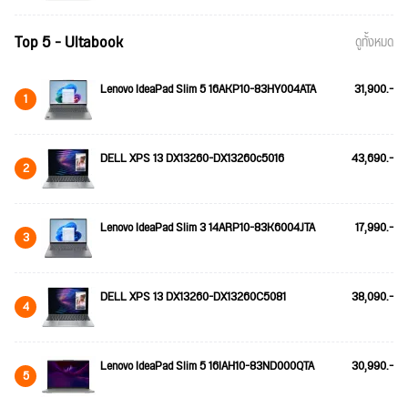
Top 5 - Ultabook
ดูทั้งหมด
Lenovo IdeaPad Slim 5 16AKP10-83HY004ATA
31,900.-
1
DELL XPS 13 DX13260-DX13260c5016
43,690.-
2
Lenovo IdeaPad Slim 3 14ARP10-83K6004JTA
17,990.-
3
DELL XPS 13 DX13260-DX13260C5081
38,090.-
4
Lenovo IdeaPad Slim 5 16IAH10-83ND000QTA
30,990.-
5