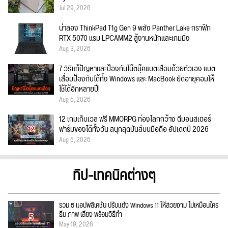
Jul 29, 2026
น่าลอง ThinkPad T1g Gen 9 พลัง Panther Lake กราฟิก
RTX 5070 แรม LPCAMM2 สู้งานหนักและเกมมิ่ง
Aug 3, 2026
7 วิธีแก้ปัญหาและป้องกันโน๊ตบุ๊คแบตเสื่อมด้วยตัวเอง แบต
เสื่อมป้องกันได้ทั้ง Windows และ MacBook ยืดอายุคอมให้
ใช้ได้อีกหลายปี!
Aug 5, 2026
12 เกมเก็บเวล ฟรี MMORPG ท่องโลกกว้าง ตีมอนสเตอร์
ฟาร์มของได้ทั้งวัน สนุกสุดมันส์บนมือถือ อัปเดตปี 2026
Aug 5, 2026
ทิป-เทคนิคต่างๆ
รวม 5 แอปพลิเคชัน ปรับแต่ง Windows 11 ให้สวยงาม ไม่เหมือนใคร
ธีม ภาพ เสียง พร้อมวิธีทำ
May 19, 2026