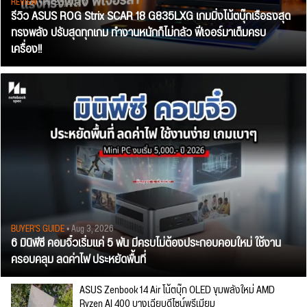
REVIEW
• Jul 28, 2026
รีวิว ASUS ROG Strix SCAR 18 G835LXG เกมมิ่งโน้ตบุ๊กเรือธงสุด
ทรงพลัง ปรับสุดทุกเกม ทำงานหนักก็ไม่กลัว ฟีเจอร์มาเต็มครบ
เครื่อง!!
BUYER'S GUIDE
• Aug 3, 2026
6 มินิพีซี คอมจิ๋วเริ่มแค่ 5 พัน มีครบไม่ต้องประกอบคอมใหม่ ใช้งาน
ครอบคลุม ลดค่าไฟ ประหยัดพื้นที่
ASUS Zenbook 14 Air โน้ตบุ๊ก OLED ขุมพลังใหม่ AMD
Ryzen AI 400 บางเฉียบดีไซน์พรีเมียม