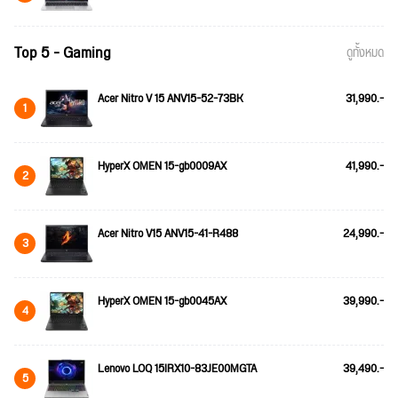
Top 5 - Gaming
ดูทั้งหมด
Acer Nitro V 15 ANV15-52-73BK
31,990.-
1
HyperX OMEN 15-gb0009AX
41,990.-
2
Acer Nitro V15 ANV15-41-R488
24,990.-
3
HyperX OMEN 15-gb0045AX
39,990.-
4
Lenovo LOQ 15IRX10-83JE00MGTA
39,490.-
5