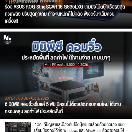
REVIEW
• Jul 28, 2026
รีวิว ASUS ROG Strix SCAR 18 G835LXG เกมมิ่งโน้ตบุ๊กเรือธงสุด
ทรงพลัง ปรับสุดทุกเกม ทำงานหนักก็ไม่กลัว ฟีเจอร์มาเต็มครบ
เครื่อง!!
BUYER'S GUIDE
• Aug 3, 2026
6 มินิพีซี คอมจิ๋วเริ่มแค่ 5 พัน มีครบไม่ต้องประกอบคอมใหม่ ใช้งาน
ครอบคลุม ลดค่าไฟ ประหยัดพื้นที่
7 วิธีแก้ปัญหาและป้องกันโน๊ตบุ๊คแบตเสื่อมด้วยตัวเอง แบต
เสื่อมป้องกันได้ทั้ง Windows และ MacBook ยืดอายุคอมให้