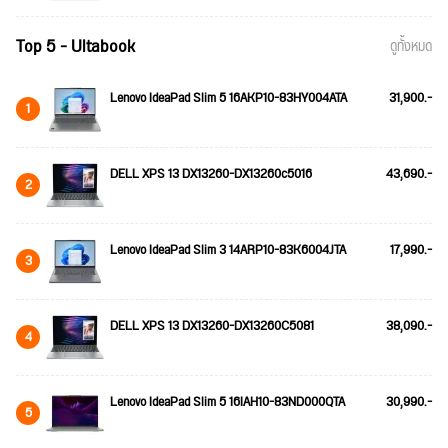
Top 5 - Ultabook
ดูทั้งหมด
Lenovo IdeaPad Slim 5 16AKP10-83HY004ATA
31,900.-
1
DELL XPS 13 DX13260-DX13260c5016
43,690.-
2
Lenovo IdeaPad Slim 3 14ARP10-83K6004JTA
17,990.-
3
DELL XPS 13 DX13260-DX13260C5081
38,090.-
4
Lenovo IdeaPad Slim 5 16IAH10-83ND000QTA
30,990.-
5