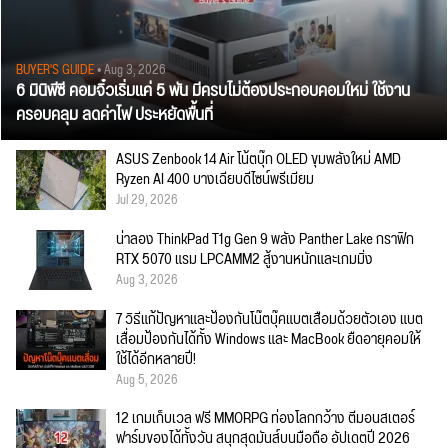
BUYER'S GUIDE
• Aug 3, 2026
6 มินิพีซี คอมจิ๋วเริ่มแค่ 5 พัน มีครบไม่ต้องประกอบคอมใหม่ ใช้งาน
ครอบคลุม ลดค่าไฟ ประหยัดพื้นที่
ASUS Zenbook 14 Air โน้ตบุ๊ก OLED ขุมพลังใหม่ AMD
Ryzen AI 400 บางเฉียบดีไซน์พรีเมียม
Jul 29, 2026
น่าลอง ThinkPad T1g Gen 9 พลัง Panther Lake กราฟิก
RTX 5070 แรม LPCAMM2 สู้งานหนักและเกมมิ่ง
Aug 3, 2026
7 วิธีแก้ปัญหาและป้องกันโน๊ตบุ๊คแบตเสื่อมด้วยตัวเอง แบต
เสื่อมป้องกันได้ทั้ง Windows และ MacBook ยืดอายุคอมให้
ใช้ได้อีกหลายปี!
Aug 5, 2026
12 เกมเก็บเวล ฟรี MMORPG ท่องโลกกว้าง ตีมอนสเตอร์
ฟาร์มของได้ทั้งวัน สนุกสุดมันส์บนมือถือ อัปเดตปี 2026