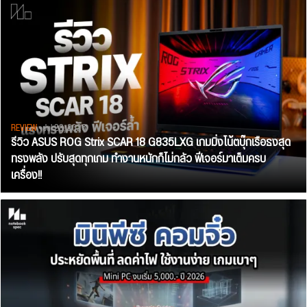
REVIEW
• Jul 28, 2026
รีวิว ASUS ROG Strix SCAR 18 G835LXG เกมมิ่งโน้ตบุ๊กเรือธงสุด
ทรงพลัง ปรับสุดทุกเกม ทำงานหนักก็ไม่กลัว ฟีเจอร์มาเต็มครบ
เครื่อง!!