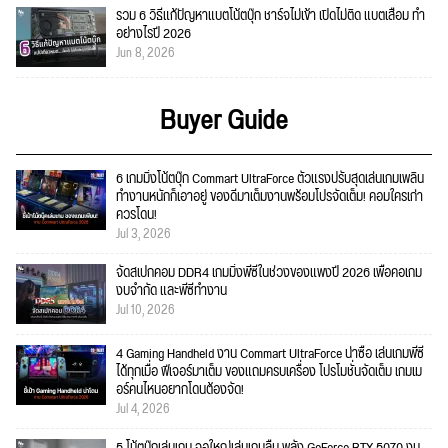
รวม 6 วิธีแก้ปัญหาแบตโน้ตบุ๊ก ชาร์จไม่เข้า เปิดไม่ติด แบตเสื่อม ทำ
อย่างไรปี 2026
Jun 8, 2026
Buyer Guide
6 เกมมิ่งโน้ตบุ๊ก Commart UltraForce ตัวแรงปรับสุดเล่นเกมเพลิน
ทำงานหนักก็เอาอยู่ ของดีมาเต็มงานพร้อมโปรจัดเต็ม! คอมใครเก่า
ควรโดน!
Jul 3, 2026
จัดสเปกคอม DDR4 เกมมิ่งพีซีในช่วงของแพงปี 2026 เพื่อคอเกม
งบจำกัด และพีซีทำงาน
Jul 10, 2026
4 Gaming Handheld งาน Commart UltraForce น่าซื้อ เล่นเกมพีซี
ได้ทุกเมื่อ ฟีเจอร์มาเต็ม ของแถมครบเครื่อง โปรโมชั่นจัดเต็ม เกมเม
อร์คนไหนอยากโดนต้องจัด!
Jul 4, 2026