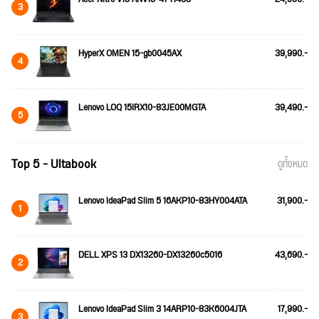
3
HyperX OMEN 15-gb0045AX
39,990.-
4
Lenovo LOQ 15IRX10-83JE00MGTA
39,490.-
5
Top 5 - Ultabook
ดูทั้งหมด
Lenovo IdeaPad Slim 5 16AKP10-83HY004ATA
31,900.-
1
DELL XPS 13 DX13260-DX13260c5016
43,690.-
2
Lenovo IdeaPad Slim 3 14ARP10-83K6004JTA
17,990.-
3