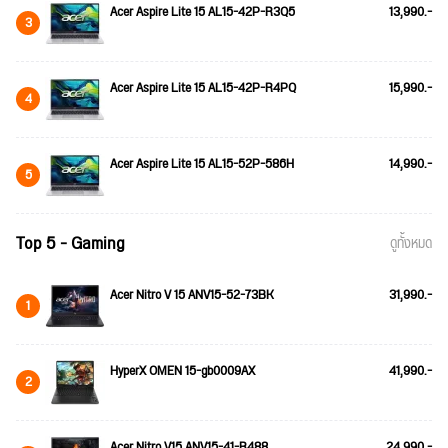
Acer Aspire Lite 15 AL15-42P-R3Q5
13,990.-
3
Acer Aspire Lite 15 AL15-42P-R4PQ
15,990.-
4
Acer Aspire Lite 15 AL15-52P-586H
14,990.-
5
Top 5 - Gaming
ดูทั้งหมด
Acer Nitro V 15 ANV15-52-73BK
31,990.-
1
HyperX OMEN 15-gb0009AX
41,990.-
2
Acer Nitro V15 ANV15-41-R488
24,990.-