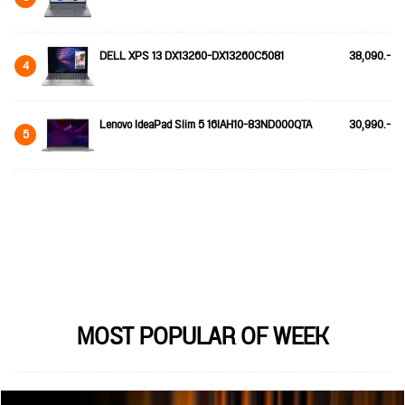
DELL XPS 13 DX13260-DX13260C5081
38,090.-
4
Lenovo IdeaPad Slim 5 16IAH10-83ND000QTA
30,990.-
5
MOST POPULAR OF WEEK