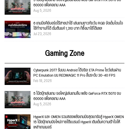
5 โน้ตบุ๊กเล่นเกม จอใหญ่เล่นเกมลื่น พลัง GeForce RTX 5070 งบ
60000 เพื่อคอเกม AAA
Aug 5, 2026
6 เกมมิ่งคีย์บอร์ดไร้สายน่าใช้ เล่นเกมยาวทั้งวัน RGB จัดเต็มโดนใจ
ใช้ทำงานก็ได้ เริ่มต้นแค่ 1,310 บาท ก็ซื้อมาใช้ได้เลย!
Jul 23, 2026
Gaming Zone
Cyberpunk 2077 รันบน Android ได้จริง! ETA Prime โชว์เล่นผ่าน
PC Emulation บน REDMAGIC 11 Pro ลื่นระดับ 30–40 FPS
Feb 18, 2026
5 โน้ตบุ๊กเล่นเกม จอใหญ่เล่นเกมลื่น พลัง GeForce RTX 5070 งบ
60000 เพื่อคอเกม AAA
Aug 5, 2026
HyperX และ OMEN รวมสองพลังเกมมิงสุดแกร่งสู่ HyperX OMEN
15 โน้ตบุ๊กเกมมิงใหม่ภายใต้แบรนด์ HyperX เติมเต็มความเร้าใจให้
เหล่าเกมเมอร์