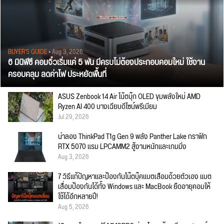
BUYER'S GUIDE
• Aug 3, 2026
6 มินิพีซี คอมจิ๋วเริ่มแค่ 5 พัน มีครบไม่ต้องประกอบคอมใหม่ ใช้งาน
ครอบคลุม ลดค่าไฟ ประหยัดพื้นที่
ASUS Zenbook 14 Air โน้ตบุ๊ก OLED ขุมพลังใหม่ AMD
Ryzen AI 400 บางเฉียบดีไซน์พรีเมียม
Jul 29, 2026
น่าลอง ThinkPad T1g Gen 9 พลัง Panther Lake กราฟิก
RTX 5070 แรม LPCAMM2 สู้งานหนักและเกมมิ่ง
Aug 3, 2026
7 วิธีแก้ปัญหาและป้องกันโน๊ตบุ๊คแบตเสื่อมด้วยตัวเอง แบต
เสื่อมป้องกันได้ทั้ง Windows และ MacBook ยืดอายุคอมให้
ใช้ได้อีกหลายปี!
Aug 5, 2026