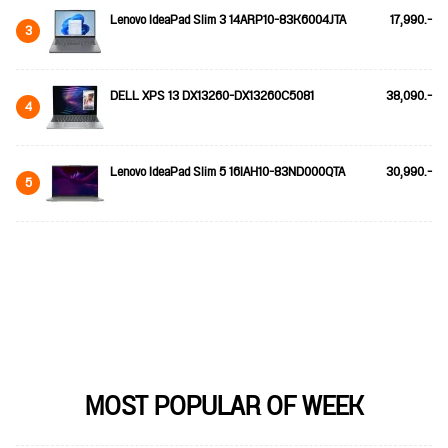
Lenovo IdeaPad Slim 3 14ARP10-83K6004JTA
17,990.-
3
DELL XPS 13 DX13260-DX13260C5081
38,090.-
4
Lenovo IdeaPad Slim 5 16IAH10-83ND000QTA
30,990.-
5
MOST POPULAR OF WEEK