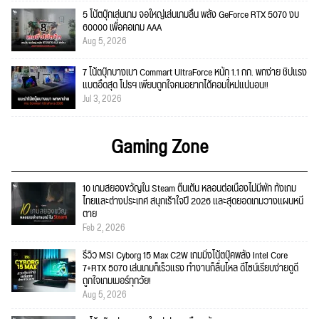
5 โน้ตบุ๊กเล่นเกม จอใหญ่เล่นเกมลื่น พลัง GeForce RTX 5070 งบ
60000 เพื่อคอเกม AAA
Aug 5, 2026
7 โน้ตบุ๊กบางเบา Commart UltraForce หนัก 1.1 กก. พกง่าย ชิปแรง
แบตอึดสุด โปรฯ เพียบถูกใจคนอยากได้คอมใ่หม่แน่นอน!!
Jul 3, 2026
Gaming Zone
10 เกมสยองขวัญใน Steam ตื่นเต้น หลอนต่อเนื่องไม่มีพัก ทั้งเกม
ไทยและต่างประเทศ สนุกเร้าใจปี 2026 และสุดยอดเกมวางแผนหนี
ตาย
Feb 2, 2026
รีวิว MSI Cyborg 15 Max C2W เกมมิ่งโน้ตบุ๊คพลัง Intel Core
7+RTX 5070 เล่นเกมก็เร็วแรง ทำงานก็ลื่นไหล ดีไซน์เรียบง่ายดูดี
ถูกใจเกมเมอร์ทุกวัย!
Aug 5, 2026