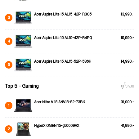
Acer Aspire Lite 15 AL15-42P-R3Q5
13,990.-
3
Acer Aspire Lite 15 AL15-42P-R4PQ
15,990.-
4
Acer Aspire Lite 15 AL15-52P-586H
14,990.-
5
Top 5 - Gaming
ดูทั้งหมด
Acer Nitro V 15 ANV15-52-73BK
31,990.-
1
HyperX OMEN 15-gb0009AX
41,990.-
2