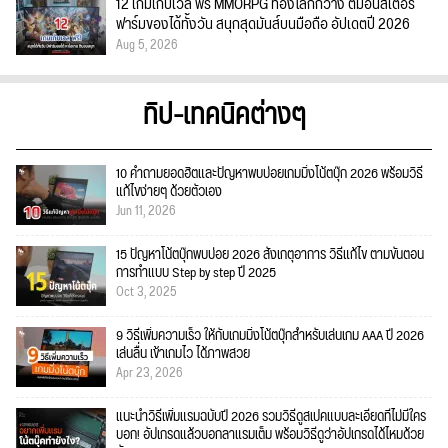
12 เกมเก็บเวล ฟรี MMORPG ท่องโลกกว้าง ตีมอนสเตอร์
ฟาร์มของได้ทั้งวัน สนุกสุดมันส์บนมือถือ อัปเดตปี 2026
Aug 5, 2026
ทิป-เทคนิคต่างๆ
10 คำถามยอดฮิตและปัญหาพบบ่อยเกมมิ่งโน้ตบุ๊ก 2026 พร้อมวิธี
แก้ไขง่ายๆ ด้วยตัวเอง
Jun 11, 2026
15 ปัญหาโน้ตบุ๊กพบบ่อย 2026 สังเกตุอาการ วิธีแก้ไข ตามขั้นตอน
การทำแบบ Step by step ปี 2025
Oct 3, 2025
9 วิธีเพิ่มความเร็ว ให้กับเกมมิ่งโน้ตบุ๊กสำหรับเล่นเกม AAA ปี 2026
เล่นลื่น เข้าเกมไว ได้ภาพสวย
Apr 23, 2026
แนะนำวิธีเพิ่มแรมฉบับปี 2026 รวมวิธีดูสเปคแบบละเอียดที่ไม่มีใคร
บอก! อัปเกรดแล้วบอกลาแรมเต็ม พร้อมวิธีดูว่าอัปเกรดได้ไหมด้วย