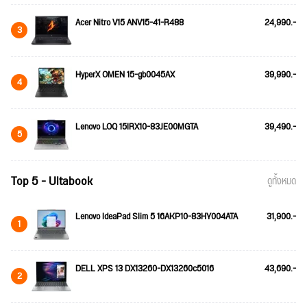
Acer Nitro V15 ANV15-41-R488
24,990.-
3
HyperX OMEN 15-gb0045AX
39,990.-
4
Lenovo LOQ 15IRX10-83JE00MGTA
39,490.-
5
Top 5 - Ultabook
ดูทั้งหมด
Lenovo IdeaPad Slim 5 16AKP10-83HY004ATA
31,900.-
1
DELL XPS 13 DX13260-DX13260c5016
43,690.-
2