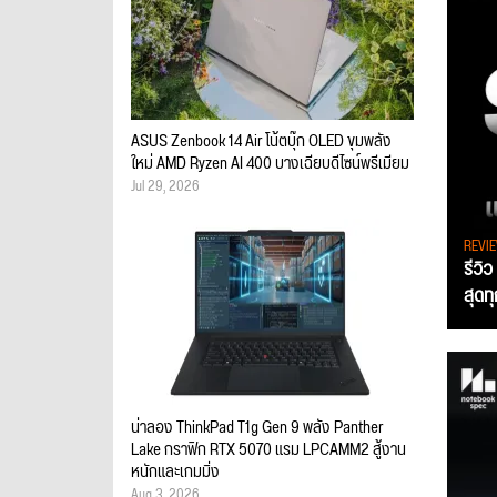
ASUS Zenbook 14 Air โน้ตบุ๊ก OLED ขุมพลัง
ใหม่ AMD Ryzen AI 400 บางเฉียบดีไซน์พรีเมียม
Jul 29, 2026
REVI
รีวิ
สุดท
น่าลอง ThinkPad T1g Gen 9 พลัง Panther
Lake กราฟิก RTX 5070 แรม LPCAMM2 สู้งาน
หนักและเกมมิ่ง
Aug 3, 2026