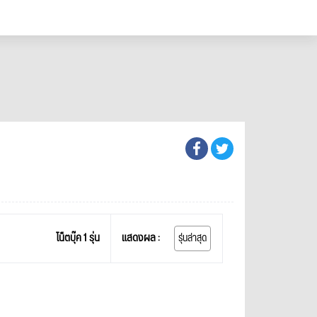
โน็ตบุ๊ค 1 รุ่น
แสดงผล :
รุ่นล่าสุด