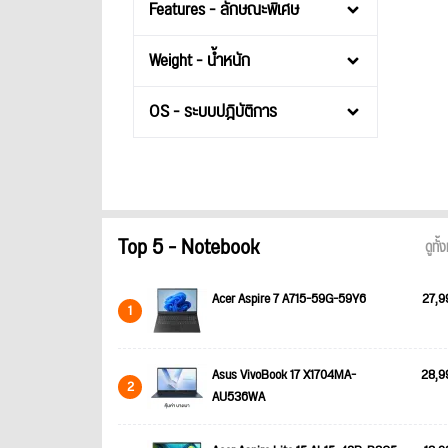
Features - ลักษณะพิเศษ
Weight - น้ำหนัก
OS - ระบบปฎิบัติการ
Top 5 - Notebook
ดูทั
Acer Aspire 7 A715-59G-59Y6
27,9
1
Asus VivoBook 17 X1704MA-
28,9
2
AU536WA