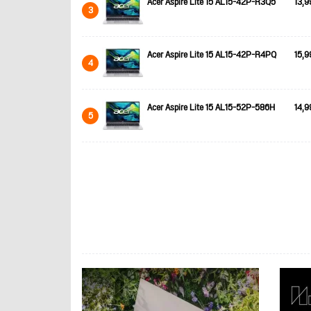
Acer Aspire Lite 15 AL15-42P-R3Q5
13,9
3
Acer Aspire Lite 15 AL15-42P-R4PQ
15,9
4
Acer Aspire Lite 15 AL15-52P-586H
14,9
5