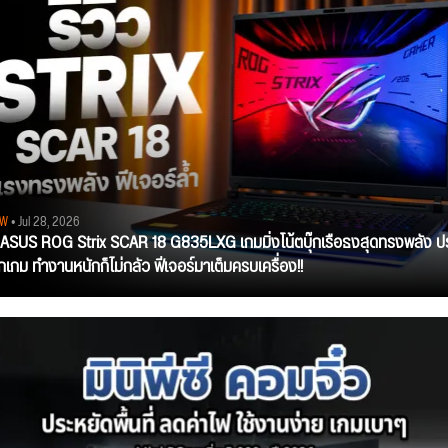
EW
• Jul 28, 2026
ว ASUS ROG Strix SCAR 18 G835LXG เกมมิ่งโน้ตบุ๊กเรือธงสุดทรงพลัง ป
ุกเกม ทำงานหนักก็ไม่กลัว ฟีเจอร์มาเต็มครบเครื่อง!!