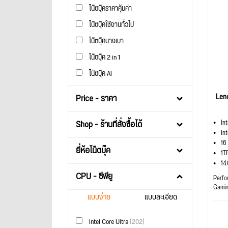
โน๊ตบุ๊คราคาคุ้มค่า
โน๊ตบุ๊คใช้งานทั่วไป
โน๊ตบุ๊คบางเบา
โน๊ตบุ๊ค 2 in 1
โน้ตบุ๊ค AI
Len
Price - ราคา
Shop - ร้านที่สั่งซื้อได้
In
In
16
ยี่ห้อโน็ตบุ๊ค
1T
14
CPU - ซีพียู
Perfo
Gami
แบบง่าย
แบบละเอียด
Intel Core Ultra
(202)