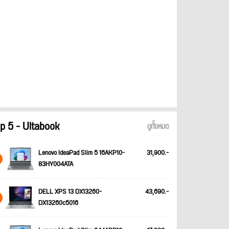
p 5 - Ultabook
ดูทั้งหมด
Lenovo IdeaPad Slim 5 16AKP10-
31,900.-
83HY004ATA
DELL XPS 13 DX13260-
43,690.-
DX13260c5016