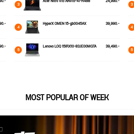
90.-
Acer Nitro V15 ANV15-41-R488
24,990.-
3
3
90.-
HyperX OMEN 15-gb0045AX
39,990.-
4
4
90.-
Lenovo LOQ 15IRX10-83JE00MGTA
39,490.-
5
5
MOST POPULAR OF WEEK