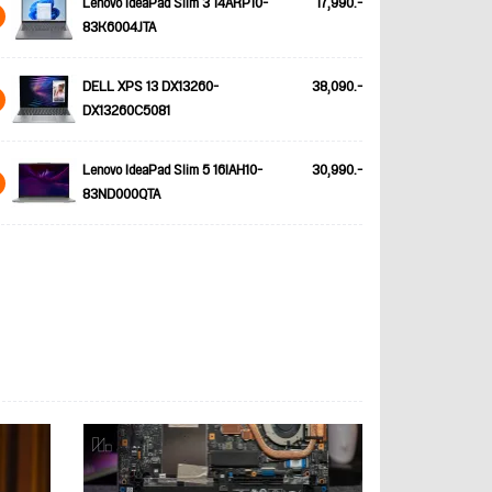
Lenovo IdeaPad Slim 3 14ARP10-
17,990.-
83K6004JTA
DELL XPS 13 DX13260-
38,090.-
DX13260C5081
Lenovo IdeaPad Slim 5 16IAH10-
30,990.-
83ND000QTA