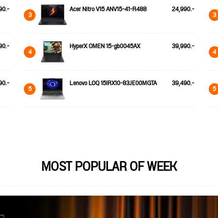
90.-
Acer Nitro V15 ANV15-41-R488
24,990.-
3
3
90.-
HyperX OMEN 15-gb0045AX
39,990.-
4
4
90.-
Lenovo LOQ 15IRX10-83JE00MGTA
39,490.-
5
5
MOST POPULAR OF WEEK