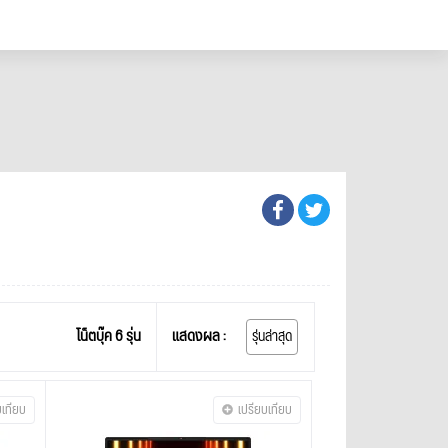
โน็ตบุ๊ค 6 รุ่น
แสดงผล :
รุ่นล่าสุด
บเทียบ
เปรียบเทียบ