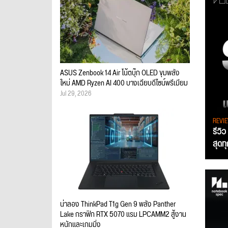
ASUS Zenbook 14 Air โน้ตบุ๊ก OLED ขุมพลัง
ใหม่ AMD Ryzen AI 400 บางเฉียบดีไซน์พรีเมียม
Jul 29, 2026
REVI
รีวิ
สุดท
น่าลอง ThinkPad T1g Gen 9 พลัง Panther
Lake กราฟิก RTX 5070 แรม LPCAMM2 สู้งาน
หนักและเกมมิ่ง