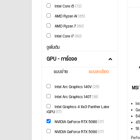
Intel Core i5
(72)
AMD Ryzen AI
(65)
AMD Ryzen 7
(60)
Intel Core i7
(60)
ดูเพิ่มเติม
GPU - การ์ดจอ
แบบง่าย
แบบละเอียด
Intel Arc Graphics 140V
(25)
MSI 
Intel Arc Graphics 140T
(18)
In
Intel Graphics 4 Xe3 Panther Lake
Ge
iGPU
(17)
64
NVIDIA GeForce RTX 5080
(17)
4T
18
NVIDIA GeForce RTX 5090
(17)
Perfo