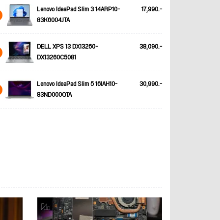
Lenovo IdeaPad Slim 3 14ARP10-
17,990.-
83K6004JTA
DELL XPS 13 DX13260-
38,090.-
DX13260C5081
Lenovo IdeaPad Slim 5 16IAH10-
30,990.-
83ND000QTA