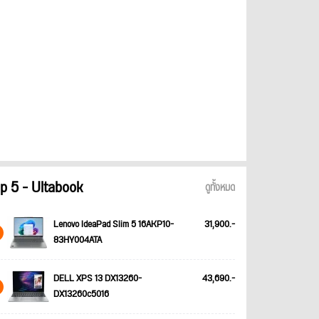
p 5 - Ultabook
ดูทั้งหมด
Lenovo IdeaPad Slim 5 16AKP10-
31,900.-
83HY004ATA
DELL XPS 13 DX13260-
43,690.-
DX13260c5016