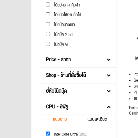
โน๊ตบุ๊คราคาคุ้มค่า
โน๊ตบุ๊คใช้งานทั่วไป
โน๊ตบุ๊คบางเบา
โน๊ตบุ๊ค 2 in 1
โน้ตบุ๊ค AI
M
Price - ราคา
Shop - ร้านที่สั่งซื้อได้
In
Ge
64
ยี่ห้อโน็ตบุ๊ค
2T
18
CPU - ซีพียู
Perfo
Gami
แบบง่าย
แบบละเอียด
Intel Core Ultra
(202)