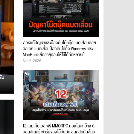
7 วิธีแก้ปัญหาและป้องกันโน๊ตบุ๊คแบตเสื่อมด้วย
ตัวเอง แบตเสื่อมป้องกันได้ทั้ง Windows และ
MacBook ยืดอายุคอมให้ใช้ได้อีกหลายปี!
Aug 5, 2026
รับ
12 เกมเก็บเวล ฟรี MMORPG ท่องโลกกว้าง ตี
มอนสเตอร์ ฟาร์มของได้ทั้งวัน สนุกสุดมันส์บน