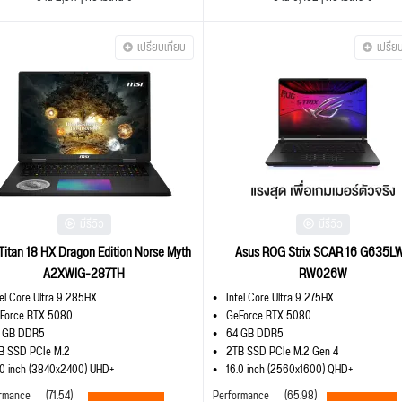
เปรียบเทียบ
เปรีย
มีรีวิว
มีรีวิว
Titan 18 HX Dragon Edition Norse Myth
Asus ROG Strix SCAR 16 G635L
A2XWIG-287TH
RW026W
tel Core Ultra 9 285HX
Intel Core Ultra 9 275HX
Force RTX 5080
GeForce RTX 5080
 GB DDR5
64 GB DDR5
B SSD PCIe M.2
2TB SSD PCIe M.2 Gen 4
.0 inch (3840x2400) UHD+
16.0 inch (2560x1600) QHD+
rmance
(71.54)
Performance
(65.98)