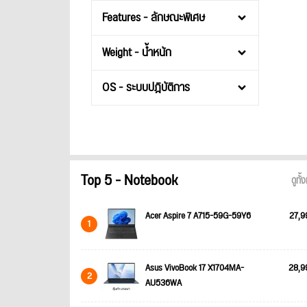
Features - ลักษณะพิเศษ
Weight - น้ำหนัก
OS - ระบบปฎิบัติการ
Top 5 - Notebook
ดูทั
Acer Aspire 7 A715-59G-59Y6
27,9
1
Asus VivoBook 17 X1704MA-
28,9
2
AU536WA