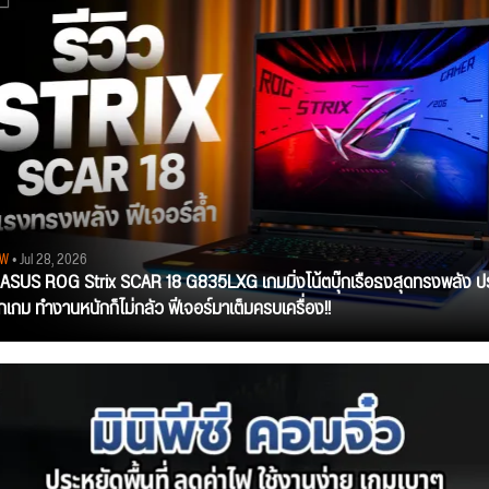
EW
• Jul 28, 2026
ว ASUS ROG Strix SCAR 18 G835LXG เกมมิ่งโน้ตบุ๊กเรือธงสุดทรงพลัง ป
ุกเกม ทำงานหนักก็ไม่กลัว ฟีเจอร์มาเต็มครบเครื่อง!!