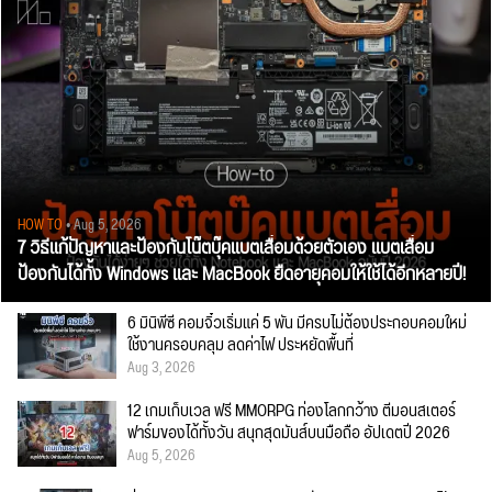
HOW TO
• Aug 5, 2026
7 วิธีแก้ปัญหาและป้องกันโน๊ตบุ๊คแบตเสื่อมด้วยตัวเอง แบตเสื่อม
ป้องกันได้ทั้ง Windows และ MacBook ยืดอายุคอมให้ใช้ได้อีกหลายปี!
6 มินิพีซี คอมจิ๋วเริ่มแค่ 5 พัน มีครบไม่ต้องประกอบคอมใหม่
ใช้งานครอบคลุม ลดค่าไฟ ประหยัดพื้นที่
Aug 3, 2026
12 เกมเก็บเวล ฟรี MMORPG ท่องโลกกว้าง ตีมอนสเตอร์
ฟาร์มของได้ทั้งวัน สนุกสุดมันส์บนมือถือ อัปเดตปี 2026
Aug 5, 2026