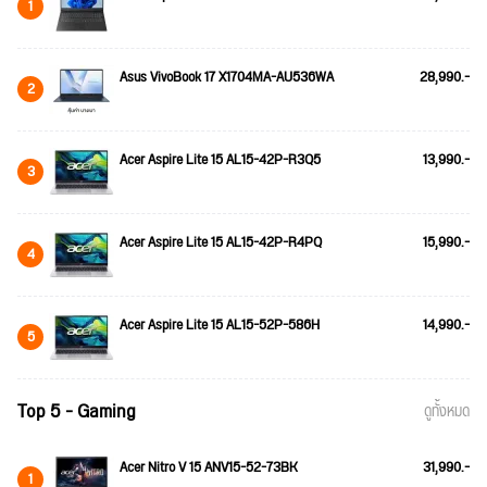
1
Asus VivoBook 17 X1704MA-AU536WA
28,990.-
2
Acer Aspire Lite 15 AL15-42P-R3Q5
13,990.-
3
Acer Aspire Lite 15 AL15-42P-R4PQ
15,990.-
4
Acer Aspire Lite 15 AL15-52P-586H
14,990.-
5
Top 5 - Gaming
ดูทั้งหมด
Acer Nitro V 15 ANV15-52-73BK
31,990.-
1