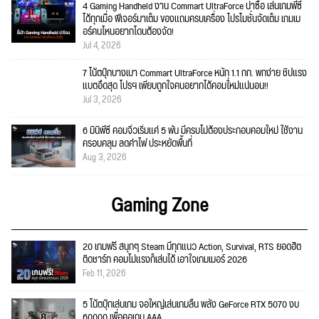
4 Gaming Handheld งาน Commart UltraForce น่าซื้อ เล่นเกมพีซี
ได้ทุกเมื่อ ฟีเจอร์มาเต็ม ของแถมครบเครื่อง โปรโมชั่นจัดเต็ม เกมเม
อร์คนไหนอยากโดนต้องจัด!
Jul 4, 2026
7 โน้ตบุ๊กบางเบา Commart UltraForce หนัก 1.1 กก. พกง่าย ชิปแรง
แบตอึดสุด โปรฯ เพียบถูกใจคนอยากได้คอมใ่หม่แน่นอน!!
Jul 3, 2026
6 มินิพีซี คอมจิ๋วเริ่มแค่ 5 พัน มีครบไม่ต้องประกอบคอมใหม่ ใช้งาน
ครอบคลุม ลดค่าไฟ ประหยัดพื้นที่
Aug 3, 2026
Gaming Zone
20 เกมฟรี สนุกๆ Steam มีทุกแนว Action, Survival, RTS ยอดฮิต
ติดชาร์ท คอมไม่แรงก็เล่นได้ เอาใจเกมเมอร์ 2026
Feb 11, 2026
5 โน้ตบุ๊กเล่นเกม จอใหญ่เล่นเกมลื่น พลัง GeForce RTX 5070 งบ
60000 เพื่อคอเกม AAA