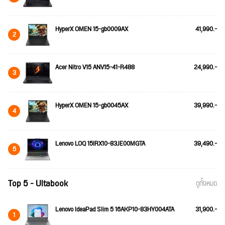
HyperX OMEN 15-gb0009AX
41,990.-
2
Acer Nitro V15 ANV15-41-R488
24,990.-
3
HyperX OMEN 15-gb0045AX
39,990.-
4
Lenovo LOQ 15IRX10-83JE00MGTA
39,490.-
5
Top 5 - Ultabook
ดูทั้งหมด
Lenovo IdeaPad Slim 5 16AKP10-83HY004ATA
31,900.-
1