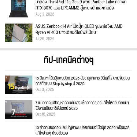
น่าลอง ThinkPad T1g Gen 9 พลัง Panther Lake กราฟิก
RTX 5070 แรม LPCAMM2 สู้งานหนักและเกมมิ่ง
Aug 3, 2026
ASUS Zenbook 14 Air โน้ตบุ๊ก OLED ขุมพลังใหม่ AMD
Ryzen AI 400 บางเฉียบดีไซน์พรีเมียม
Jul 29, 2026
ทิป-เทคนิคต่างๆ
15 ปัญหาโน้ตบุ๊กพบบ่อย 2026 สังเกตุอาการ วิธีแก้ไข ตามขั้นตอน
การทำแบบ Step by step ปี 2025
Oct 3, 2025
7 แนวทางแก้ปัญหาคอมดับเอง เช็คอาการ วิธีแก้ไขให้คอมกลับมา
ใช้งานเป็นปกติอัปเดตปี 2025
Oct 16, 2025
10 คำถามยอดฮิตและปัญหาพบบ่อยเกมมิ่งโน้ตบุ๊ก 2026 พร้อมวิธี
แก้ไขง่ายๆ ด้วยตัวเอง