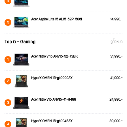
4
Acer Aspire Lite 15 AL15-52P-586H
14,990.-
5
Top 5 - Gaming
ดูทั้งหมด
Acer Nitro V 15 ANV15-52-73BK
31,990.-
1
HyperX OMEN 15-gb0009AX
41,990.-
2
Acer Nitro V15 ANV15-41-R488
24,990.-
3
HyperX OMEN 15-gb0045AX
39,990.-
4