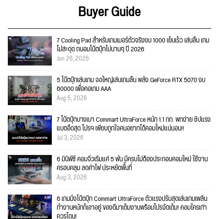
Buyer Guide
7 Cooling Pad สำหรับเกมเมอร์ตัวจริงงบ 1000 เย็นเร็ว เล่นลื่น เกม
ไม่สะดุด ถนอมโน้ตบุ๊กไปนานๆ ปี 2026
Jun 26, 2026
5 โน้ตบุ๊กเล่นเกม จอใหญ่เล่นเกมลื่น พลัง GeForce RTX 5070 งบ
60000 เพื่อคอเกม AAA
Aug 5, 2026
7 โน้ตบุ๊กบางเบา Commart UltraForce หนัก 1.1 กก. พกง่าย ชิปแรง
แบตอึดสุด โปรฯ เพียบถูกใจคนอยากได้คอมใ่หม่แน่นอน!!
Jul 3, 2026
6 มินิพีซี คอมจิ๋วเริ่มแค่ 5 พัน มีครบไม่ต้องประกอบคอมใหม่ ใช้งาน
ครอบคลุม ลดค่าไฟ ประหยัดพื้นที่
Aug 3, 2026
6 เกมมิ่งโน้ตบุ๊ก Commart UltraForce ตัวแรงปรับสุดเล่นเกมเพลิน
ทำงานหนักก็เอาอยู่ ของดีมาเต็มงานพร้อมโปรจัดเต็ม! คอมใครเก่า
ควรโดน!