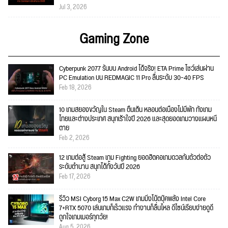
Jul 3, 2026
Gaming Zone
Cyberpunk 2077 รันบน Android ได้จริง! ETA Prime โชว์เล่นผ่าน
PC Emulation บน REDMAGIC 11 Pro ลื่นระดับ 30–40 FPS
Feb 18, 2026
10 เกมสยองขวัญใน Steam ตื่นเต้น หลอนต่อเนื่องไม่มีพัก ทั้งเกม
ไทยและต่างประเทศ สนุกเร้าใจปี 2026 และสุดยอดเกมวางแผนหนี
ตาย
Feb 2, 2026
12 เกมต่อสู้ Steam เกม Fighting ยอดฮิตคอเกมดวลกันตัวต่อตัว
ระดับตำนาน สนุกได้ทั้งวันปี 2026
Feb 17, 2026
รีวิว MSI Cyborg 15 Max C2W เกมมิ่งโน้ตบุ๊คพลัง Intel Core
7+RTX 5070 เล่นเกมก็เร็วแรง ทำงานก็ลื่นไหล ดีไซน์เรียบง่ายดูดี
ถูกใจเกมเมอร์ทุกวัย!
Aug 5, 2026