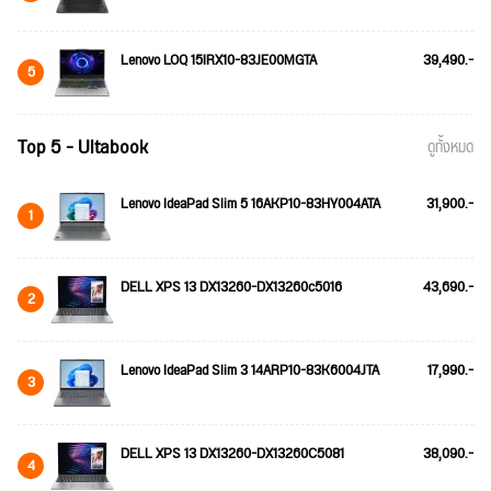
Lenovo LOQ 15IRX10-83JE00MGTA
39,490.-
5
Top 5 - Ultabook
ดูทั้งหมด
Lenovo IdeaPad Slim 5 16AKP10-83HY004ATA
31,900.-
1
DELL XPS 13 DX13260-DX13260c5016
43,690.-
2
Lenovo IdeaPad Slim 3 14ARP10-83K6004JTA
17,990.-
3
DELL XPS 13 DX13260-DX13260C5081
38,090.-
4