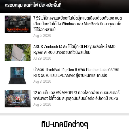
ครอบคลุม ลดค่าไฟ ประหยัดพื้นที่
7 วิธีแก้ปัญหาและป้องกันโน๊ตบุ๊คแบตเสื่อมด้วยตัวเอง แบต
เสื่อมป้องกันได้ทั้ง Windows และ MacBook ยืดอายุคอมให้
ใช้ได้อีกหลายปี!
Aug 5, 2026
ASUS Zenbook 14 Air โน้ตบุ๊ก OLED ขุมพลังใหม่ AMD
Ryzen AI 400 บางเฉียบดีไซน์พรีเมียม
Jul 29, 2026
น่าลอง ThinkPad T1g Gen 9 พลัง Panther Lake กราฟิก
RTX 5070 แรม LPCAMM2 สู้งานหนักและเกมมิ่ง
Aug 3, 2026
12 เกมเก็บเวล ฟรี MMORPG ท่องโลกกว้าง ตีมอนสเตอร์
ฟาร์มของได้ทั้งวัน สนุกสุดมันส์บนมือถือ อัปเดตปี 2026
Aug 5, 2026
ทิป-เทคนิคต่างๆ