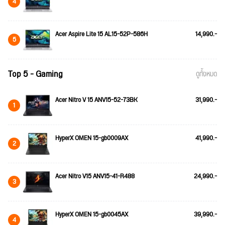
4
Acer Aspire Lite 15 AL15-52P-586H
14,990.-
5
Top 5 - Gaming
ดูทั้งหมด
Acer Nitro V 15 ANV15-52-73BK
31,990.-
1
HyperX OMEN 15-gb0009AX
41,990.-
2
Acer Nitro V15 ANV15-41-R488
24,990.-
3
HyperX OMEN 15-gb0045AX
39,990.-
4