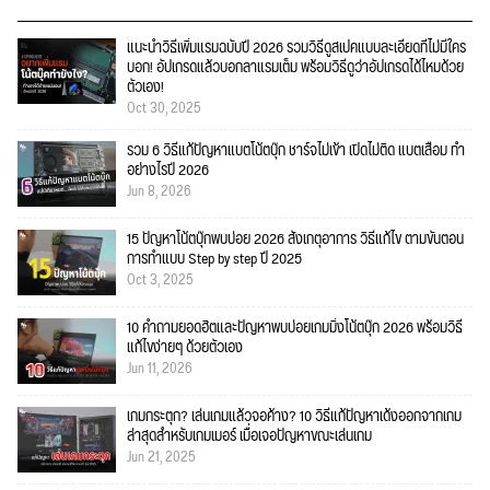
แนะนำวิธีเพิ่มแรมฉบับปี 2026 รวมวิธีดูสเปคแบบละเอียดที่ไม่มีใคร
บอก! อัปเกรดแล้วบอกลาแรมเต็ม พร้อมวิธีดูว่าอัปเกรดได้ไหมด้วย
ตัวเอง!
Oct 30, 2025
รวม 6 วิธีแก้ปัญหาแบตโน้ตบุ๊ก ชาร์จไม่เข้า เปิดไม่ติด แบตเสื่อม ทำ
อย่างไรปี 2026
Jun 8, 2026
15 ปัญหาโน้ตบุ๊กพบบ่อย 2026 สังเกตุอาการ วิธีแก้ไข ตามขั้นตอน
การทำแบบ Step by step ปี 2025
Oct 3, 2025
10 คำถามยอดฮิตและปัญหาพบบ่อยเกมมิ่งโน้ตบุ๊ก 2026 พร้อมวิธี
แก้ไขง่ายๆ ด้วยตัวเอง
Jun 11, 2026
เกมกระตุก? เล่นเกมแล้วจอค้าง? 10 วิธีแก้ปัญหาเด้งออกจากเกม
ล่าสุดสำหรับเกมเมอร์ เมื่อเจอปัญหาขณะเล่นเกม
Jun 21, 2025