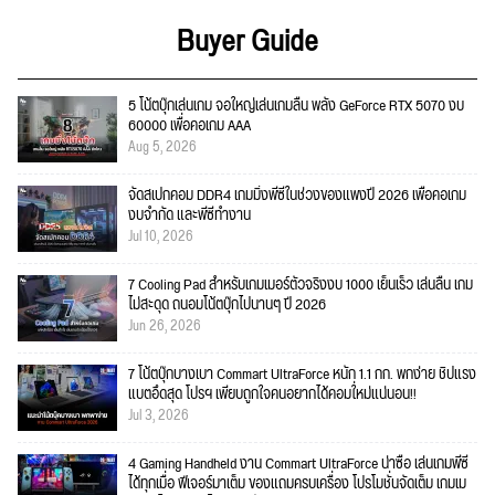
Buyer Guide
5 โน้ตบุ๊กเล่นเกม จอใหญ่เล่นเกมลื่น พลัง GeForce RTX 5070 งบ
60000 เพื่อคอเกม AAA
Aug 5, 2026
จัดสเปกคอม DDR4 เกมมิ่งพีซีในช่วงของแพงปี 2026 เพื่อคอเกม
งบจำกัด และพีซีทำงาน
Jul 10, 2026
7 Cooling Pad สำหรับเกมเมอร์ตัวจริงงบ 1000 เย็นเร็ว เล่นลื่น เกม
ไม่สะดุด ถนอมโน้ตบุ๊กไปนานๆ ปี 2026
Jun 26, 2026
7 โน้ตบุ๊กบางเบา Commart UltraForce หนัก 1.1 กก. พกง่าย ชิปแรง
แบตอึดสุด โปรฯ เพียบถูกใจคนอยากได้คอมใ่หม่แน่นอน!!
Jul 3, 2026
4 Gaming Handheld งาน Commart UltraForce น่าซื้อ เล่นเกมพีซี
ได้ทุกเมื่อ ฟีเจอร์มาเต็ม ของแถมครบเครื่อง โปรโมชั่นจัดเต็ม เกมเม