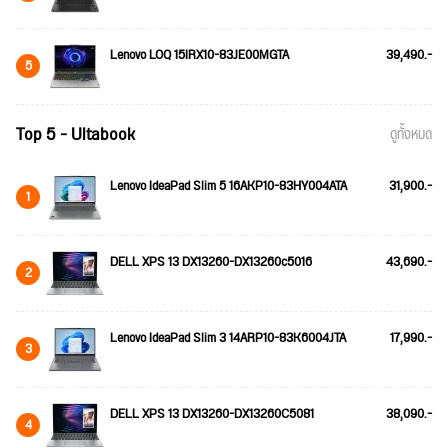
Lenovo LOQ 15IRX10-83JE00MGTA
39,490.-
5
Top 5 - Ultabook
ดูทั้งหมด
Lenovo IdeaPad Slim 5 16AKP10-83HY004ATA
31,900.-
1
DELL XPS 13 DX13260-DX13260c5016
43,690.-
2
Lenovo IdeaPad Slim 3 14ARP10-83K6004JTA
17,990.-
3
DELL XPS 13 DX13260-DX13260C5081
38,090.-
4