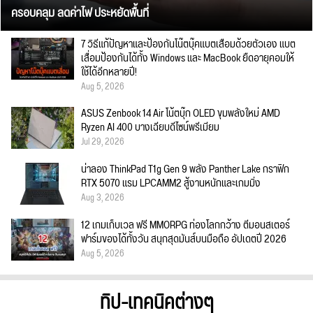
ครอบคลุม ลดค่าไฟ ประหยัดพื้นที่
7 วิธีแก้ปัญหาและป้องกันโน๊ตบุ๊คแบตเสื่อมด้วยตัวเอง แบต
เสื่อมป้องกันได้ทั้ง Windows และ MacBook ยืดอายุคอมให้
ใช้ได้อีกหลายปี!
Aug 5, 2026
ASUS Zenbook 14 Air โน้ตบุ๊ก OLED ขุมพลังใหม่ AMD
Ryzen AI 400 บางเฉียบดีไซน์พรีเมียม
Jul 29, 2026
น่าลอง ThinkPad T1g Gen 9 พลัง Panther Lake กราฟิก
RTX 5070 แรม LPCAMM2 สู้งานหนักและเกมมิ่ง
Aug 3, 2026
12 เกมเก็บเวล ฟรี MMORPG ท่องโลกกว้าง ตีมอนสเตอร์
ฟาร์มของได้ทั้งวัน สนุกสุดมันส์บนมือถือ อัปเดตปี 2026
Aug 5, 2026
ทิป-เทคนิคต่างๆ