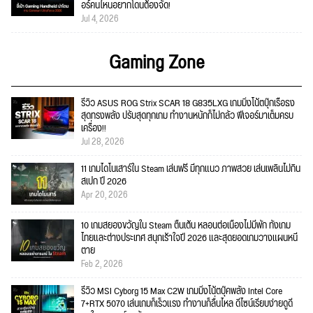
อร์คนไหนอยากโดนต้องจัด!
Jul 4, 2026
Gaming Zone
รีวิว ASUS ROG Strix SCAR 18 G835LXG เกมมิ่งโน้ตบุ๊กเรือธง
สุดทรงพลัง ปรับสุดทุกเกม ทำงานหนักก็ไม่กลัว ฟีเจอร์มาเต็มครบ
เครื่อง!!
Jul 28, 2026
11 เกมไดโนเสาร์ใน Steam เล่นฟรี มีทุกแนว ภาพสวย เล่นเพลินไม่กิน
สเปก ปี 2026
Apr 20, 2026
10 เกมสยองขวัญใน Steam ตื่นเต้น หลอนต่อเนื่องไม่มีพัก ทั้งเกม
ไทยและต่างประเทศ สนุกเร้าใจปี 2026 และสุดยอดเกมวางแผนหนี
ตาย
Feb 2, 2026
รีวิว MSI Cyborg 15 Max C2W เกมมิ่งโน้ตบุ๊คพลัง Intel Core
7+RTX 5070 เล่นเกมก็เร็วแรง ทำงานก็ลื่นไหล ดีไซน์เรียบง่ายดูดี