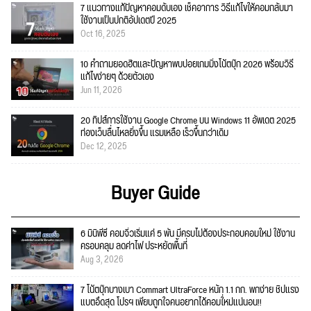
7 แนวทางแก้ปัญหาคอมดับเอง เช็คอาการ วิธีแก้ไขให้คอมกลับมา
ใช้งานเป็นปกติอัปเดตปี 2025
Oct 16, 2025
10 คำถามยอดฮิตและปัญหาพบบ่อยเกมมิ่งโน้ตบุ๊ก 2026 พร้อมวิธี
แก้ไขง่ายๆ ด้วยตัวเอง
Jun 11, 2026
20 ทิปส์การใช้งาน Google Chrome บน Windows 11 อัพเดต 2025
ท่องเว็บลื่นไหลยิ่งขึ้น แรมเหลือ เร็วขึ้นกว่าเดิม
Dec 12, 2025
Buyer Guide
6 มินิพีซี คอมจิ๋วเริ่มแค่ 5 พัน มีครบไม่ต้องประกอบคอมใหม่ ใช้งาน
ครอบคลุม ลดค่าไฟ ประหยัดพื้นที่
Aug 3, 2026
7 โน้ตบุ๊กบางเบา Commart UltraForce หนัก 1.1 กก. พกง่าย ชิปแรง
แบตอึดสุด โปรฯ เพียบถูกใจคนอยากได้คอมใ่หม่แน่นอน!!