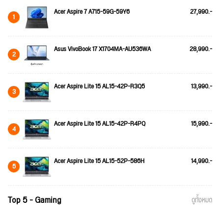
Acer Aspire 7 A715-59G-59Y6
27,990.-
1
Asus VivoBook 17 X1704MA-AU536WA
28,990.-
2
Acer Aspire Lite 15 AL15-42P-R3Q5
13,990.-
3
Acer Aspire Lite 15 AL15-42P-R4PQ
15,990.-
4
Acer Aspire Lite 15 AL15-52P-586H
14,990.-
5
Top 5 - Gaming
ดูทั้งหมด