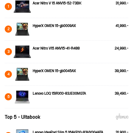
Acer Nitro V 15 ANV15-52-73BK
31,990.-
1
HyperX OMEN 15-gb0009AX
41,990.-
2
Acer Nitro V15 ANV15-41-R488
24,990.-
3
HyperX OMEN 15-gb0045AX
39,990.-
4
Lenovo LOQ 15IRX10-83JE00MGTA
39,490.-
5
Top 5 - Ultabook
ดูทั้งหมด
Lenovo IdeaPad Slim 5 16AKP10-83HY004ATA
31,900.-