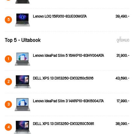
Lenovo LOQ 15IRX10-83JE00MGTA
39,490.-
5
Top 5 - Ultabook
ดูทั้งหมด
Lenovo IdeaPad Slim 5 16AKP10-83HY004ATA
31,900.-
1
DELL XPS 13 DX13260-DX13260c5016
43,690.-
2
Lenovo IdeaPad Slim 3 14ARP10-83K6004JTA
17,990.-
3
DELL XPS 13 DX13260-DX13260C5081
38,090.-
4