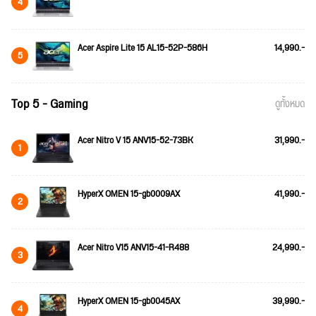
4
Acer Aspire Lite 15 AL15-52P-586H
14,990.-
5
Top 5 - Gaming
ดูทั้งหมด
Acer Nitro V 15 ANV15-52-73BK
31,990.-
1
HyperX OMEN 15-gb0009AX
41,990.-
2
Acer Nitro V15 ANV15-41-R488
24,990.-
3
HyperX OMEN 15-gb0045AX
39,990.-
4