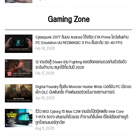
Gaming Zone
Cyberpunk 2077 รันบน Android ได้จริง! ETA Prime โชว์เล่นผ่าน
PC Emulation บน REDMAGIC 11 Pro ลื่นระดับ 30–40 FPS
Feb 18, 2026
12 เกมต่อสู้ Steam เกม Fighting ยอดฮิตคอเกมดวลกันตัวต่อตัว
ระดับตำนาน สนุกได้ทั้งวันปี 2026
Feb 17, 2026
Digital Foundry ยืนยัน Monster Hunter Wilds เวอร์ชัน PC มีระบบ
เช็ก DLC นับพันครั้ง ทำเฟรมเรตร่วงในบางสถานการณ์
Jan 19, 2026
รีวิว MSI Cyborg 15 Max C2W เกมมิ่งโน้ตบุ๊คพลัง Intel Core
7+RTX 5070 เล่นเกมก็เร็วแรง ทำงานก็ลื่นไหล ดีไซน์เรียบง่ายดูดี
ถูกใจเกมเมอร์ทุกวัย!
Aug 5, 2026