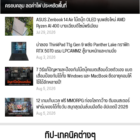
ครอบคลุม ลดค่าไฟ ประหยัดพื้นที่
ASUS Zenbook 14 Air โน้ตบุ๊ก OLED ขุมพลังใหม่ AMD
Ryzen AI 400 บางเฉียบดีไซน์พรีเมียม
Jul 29, 2026
น่าลอง ThinkPad T1g Gen 9 พลัง Panther Lake กราฟิก
RTX 5070 แรม LPCAMM2 สู้งานหนักและเกมมิ่ง
Aug 3, 2026
7 วิธีแก้ปัญหาและป้องกันโน๊ตบุ๊คแบตเสื่อมด้วยตัวเอง แบต
เสื่อมป้องกันได้ทั้ง Windows และ MacBook ยืดอายุคอมให้
ใช้ได้อีกหลายปี!
Aug 5, 2026
12 เกมเก็บเวล ฟรี MMORPG ท่องโลกกว้าง ตีมอนสเตอร์
ฟาร์มของได้ทั้งวัน สนุกสุดมันส์บนมือถือ อัปเดตปี 2026
Aug 5, 2026
ทิป-เทคนิคต่างๆ