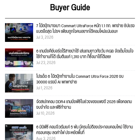
Buyer Guide
7 โน้ตบุ๊กบางเบา Commart UltraForce หนัก 1.1 กก. พกง่าย ชิปแรง
แบตอึดสุด โปรฯ เพียบถูกใจคนอยากได้คอมใ่หม่แน่นอน!!
Jul 3, 2026
6 เกมมิ่งคีย์บอร์ดไร้สายน่าใช้ เล่นเกมยาวทั้งวัน RGB จัดเต็มโดนใจ
ใช้ทำงานก็ได้ เริ่มต้นแค่ 1,310 บาท ก็ซื้อมาใช้ได้เลย!
Jul 23, 2026
โปรเด็ด 6 โน้ตบุ๊กทำงานใน Commart Ultra Force 2026 งบ
30000 แรงมี AI พกพาง่าย
Jul 1, 2026
จัดสเปกคอม DDR4 เกมมิ่งพีซีในช่วงของแพงปี 2026 เพื่อคอเกม
งบจำกัด และพีซีทำงาน
Jul 10, 2026
6 มินิพีซี คอมจิ๋วเริ่มแค่ 5 พัน มีครบไม่ต้องประกอบคอมใหม่ ใช้งาน
ครอบคลุม ลดค่าไฟ ประหยัดพื้นที่
Aug 3, 2026